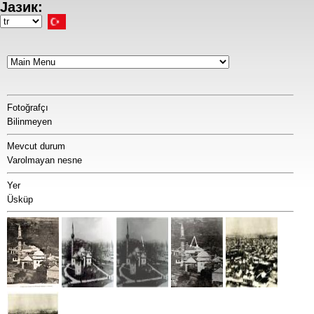
Јазик:
Ana
içeriğe
Select
atla
your
language
Fotoğrafçı
Bilinmeyen
Mevcut durum
Varolmayan nesne
Yer
Üsküp