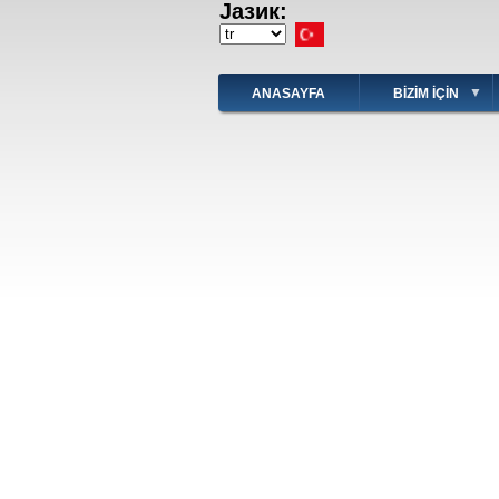
Јазик:
Ana
içeriğe
Select
atla
your
language
ANASAYFA
BIZIM IÇIN