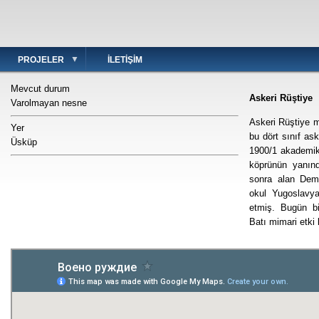
PROJELER
İLETIŞIM
Mevcut durum
Askeri Rüştiye
Varolmayan nesne
Askeri Rüştiye m
Yer
bu dört sınıf as
Üsküp
1900/1 akademik
köprünün yanın
sonra alan Dem
okul Yugoslavy
etmiş. Bugün b
Batı mimari etki k