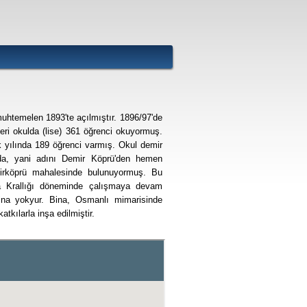
uhtemelen 1893'te açılmıştır. 1896/97'de
keri okulda (lise) 361 öğrenci okuyormuş.
 yılında 189 öğrenci varmış. Okul demir
da, yani adını Demir Köprü'den hemen
irköprü mahalesinde bulunuyormuş. Bu
a Krallığı döneminde çalışmaya devam
ina yokyur. Bina, Osmanlı mimarisinde
atkılarla inşa edilmiştir.