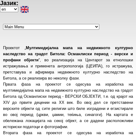
Јазик:
Skip
to
Select
main
your
content
language
Проектот „
Мултимедијална мапа на недвижното културно
наследство на градот Битола: Османлиски период - верски и
профани објекти
“, во реализација на Центарот за етнолошки
истражувања и применета антропологија (ЦЕИПА), го истражува,
претставува и афирмира недвижното културно наследство на
Битола, а се реализира во неколку фази.
Првата фаза на проектот се одесува на изработка на
мултимедијална мапа на недвижното културно наследство на градот
Битола од Османлиски период - ВЕРСКИ ОБЈЕКТИ, т.е. од крајот на
XIV до првите децении на XX век. Во овој дел се претставени
верските објекти од сите религии што биле изградени и егзистирале
во овој период (цркви, џамии, теќиња, синагоги). На картата е
обележана локацијата на секој објект, а се дадени расположливи
историски податоци и фотографии.
Втората фаза на проектот се одесува на изработка на