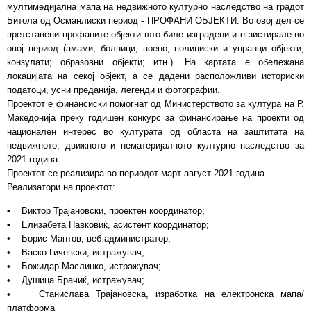
мултимедијална мапа на недвижното културно наследство на градот
Битола од Османлиски период - ПРОФАНИ ОБЈЕКТИ. Во овој дел се
претставени профаните објекти што биле изградени и егзистирале во
овој период (амами; болници; воено, полициски и упранци објекти;
конзулати; образовни објекти; итн.). На картата е обележана
локацијата на секој објект, а се дадени расположливи историски
податоци, усни преданија, легенди и фотографии.
Проектот е финансиски помогнат од Министерството за култура на Р.
Македонија преку годишен конкурс за финансирање на проекти од
национален интерес во културата од областа на заштитата на
недвижното, движното и нематеријалното културно наследство за
2021 година.
Проектот се реализира во периодот март-август 2021 година.
Реализатори на проектот:
• Виктор Трајановски, проектен координатор;
• Елизабета Павковиќ, асистент координатор;
• Борис Мантов, веб администратор;
• Васко Гичевски, истражувач;
• Божидар Маслинко, истражувач;
• Душица Брачиќ, истражувач;
• Станислава Трајановска, изработка на електронска мапа/
платформа