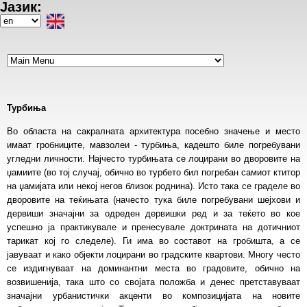
Јазик:
Skip
to
Select
main
your
content
language
Турбиња
Во областа на сакралната архитектура посебно значење и место
имаат гробниците, мавзолеи - турбиња, кадешто биле погребувани
угледни личности. Најчесто турбињата се лоцирани во дворовите на
џамиите (во тој случај, обично во турбето бил погребан самиот ктитор
на џамијата или некој негов близок роднина). Исто така се граделе во
дворовите на теќињата (начесто тука биле погребувани шејхови и
дервиши значајни за одреден дервишки ред и за теќето во кое
успешно ја практикувале и пренесувале доктрината на дотичниот
тарикат кој го следеле). Ги има во составот на гробишта, а се
јавуваат и како објекти лоцирани во градските квартови. Многу често
се издигнуваат на доминантни места во градовите, обично на
возвишенија, така што со својата положба и денес претставуваат
значајни урбанистички акценти во композицијата на новите