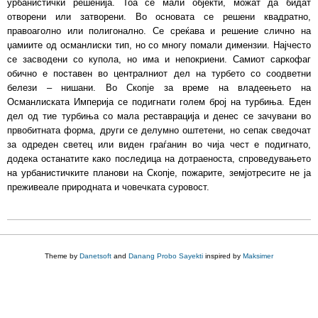
урбанистички решенија. Тоа се мали објекти, можат да бидат
отворени или затворени. Во основата се решени квадратно,
правоаголно или полигонално. Се среќава и решение слично на
џамиите од османлиски тип, но со многу помали димензии. Најчесто
се засводени со купола, но има и непокриени. Самиот саркофаг
обично е поставен во централниот дел на турбето со соодветни
белези – нишани. Во Скопје за време на владеењето на
Османлиската Империја се подигнати голем број на турбиња. Еден
дел од тие турбиња со мала реставрација и денес се зачувани во
првобитната форма, други се делумно оштетени, но сепак сведочат
за одреден светец или виден граѓанин во чија чест е подигнато,
додека останатите како последица на дотраеноста, спроведувањето
на урбанистичките планови на Скопје, пожарите, земјотресите не ја
преживеале природната и човечката суровост.
Theme by
Danetsoft
and
Danang Probo Sayekti
inspired by
Maksimer