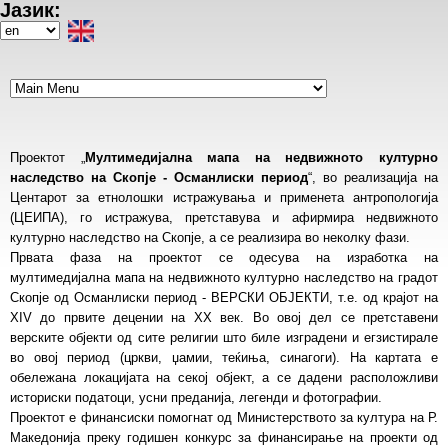
Јазик:
Skip
to
Select
main
your
content
language
Проектот „
Мултимедијална мапа на недвижното културно
наследство на Скопје - Османлиски период
“, во реализација на
Центарот за етнолошки истражувања и применета антропологија
(ЦЕИПА), го истражува, претставува и афирмира недвижното
културно наследство на Скопје, а се реализира во неколку фази.
Првата фаза на проектот се одесува на изработка на
мултимедијална мапа на недвижното културно наследство на градот
Скопје од Османлиски период - ВЕРСКИ ОБЈЕКТИ, т.е. од крајот на
XIV до првите децении на XX век. Во овој дел се претставени
верските објекти од сите религии што биле изградени и егзистирале
во овој период (цркви, џамии, теќиња, синагоги). На картата е
обележана локацијата на секој објект, а се дадени расположливи
историски податоци, усни преданија, легенди и фотографии.
Проектот е финансиски помогнат од Министерството за култура на Р.
Македонија преку годишен конкурс за финансирање на проекти од