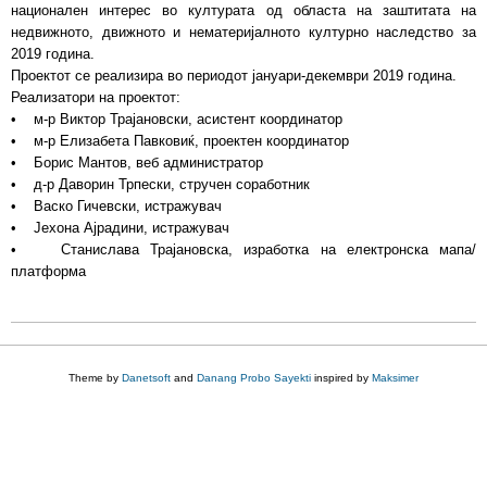
национален интерес во културата од областа на заштитата на
недвижното, движното и нематеријалното културно наследство за
2019 година.
Проектот се реализира во периодот јануари-декември 2019 година.
Реализатори на проектот:
• м-р Виктор Трајановски, асистент координатор
• м-р Елизабета Павковиќ, проектен координатор
• Борис Мантов, веб администратор
• д-р Даворин Трпески, стручен соработник
• Васко Гичевски, истражувач
• Јехона Ајрадини, истражувач
• Станислава Трајановска, изработка на електронска мапа/
платформа
Theme by
Danetsoft
and
Danang Probo Sayekti
inspired by
Maksimer