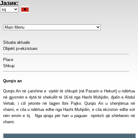
Јазик:
Skip
to
Select
main
your
content
language
Situata aktuale
Objekt jo-ekzistues
Place
Shkup
Qurqis an
Qurqis An në çarshine e vjetër të shkupit (në Pazarin e Hekurt) u ndërtua
në gjysmën e dytë të shekullit të 16-të nga Haxhi Muhjidin, djalin e Abdul
Vehab, i cili jetonte në lagjen Ibni Pajko. Qurqis An u shenjtërua në
xhami, e cila u ndërtua edhe nga Haxhi Muhjidin, e cila ekziston edhe sot
nën emrin e tij. Nga qiraja për han u paguan njerëzit që shërbenin në
xhami.