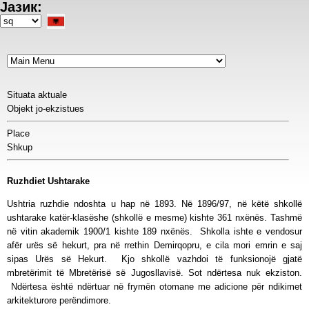
Јазик:
Skip
to
Select
main
your
content
language
Situata aktuale
Objekt jo-ekzistues
Place
Shkup
Ruzhdiet Ushtarake
Ushtria ruzhdie ndoshta u hap në 1893. Në 1896/97, në këtë shkollë
ushtarake katër-klasëshe (shkollë e mesme) kishte 361 nxënës. Tashmë
në vitin akademik 1900/1 kishte 189 nxënës. Shkolla ishte e vendosur
afër urës së hekurt, pra në rrethin Demirqopru, e cila mori emrin e saj
sipas Urës së Hekurt. Kjo shkollë vazhdoi të funksionojë gjatë
mbretërimit të Mbretërisë së Jugosllavisë. Sot ndërtesa nuk ekziston.
Ndërtesa është ndërtuar në frymën otomane me adicione për ndikimet
arkitekturore perëndimore.