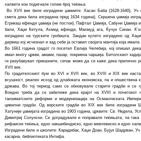
халвети кои подигнале голем број теќиња.
Во XVII век биле изградени џамиите: Хасан Баба (1628-1640), Уч ш
смета дека била изградена пред 1634 година), Скршена џамија изгра
Егрикаш ефенди џамија (не постои), Пафтал Џамија, Сабуни Џамија и
бали, Хаџи Кетула, Ахмед ефенди, Махмуд ага, Ќучук Синан. К’зл
изградено на турските гробишта. Зандан кулето изградено од Хаџ
дервиш кој исчезнал и зад себе ја оставил својата мантија која имала
Во 1661 година градот го посетил Евлија Челебија, кој опишал дек
имал многу цркви, амами, пазар, покриена чаршија. Битолскиот кадиј
ги разубавувал приказните, сепак може да се каже дека прилично р
XVII век.
По градителскиот бум во XVI и XVII век, во XVIII и XIX век наста
всушност, реален исход од длабоката економска, па и опшествена к
држава. Во тој период само се обновувале старите градби и се г
Воедно треба да се забележе дека крајот на XVIII и почетокот 
танзиматските реформи и модернизација на Османлиската Импери
цивилни градби. Од верските градби во XIX век биле изградени Ш
Хатуније џамијата изградена во 1903 година, црквите: Св. Недела, Ус
Димитриј Солунски. Се доградувале и поправале теќињата, па така
рифаиски теќиња, едно накшибендиско, едно мевлевиско и едно халве
Изградени биле и школите: Карадибак, Хаџи Доан, Бујук Шадрван, У
касарна, библиотеката Интифа.