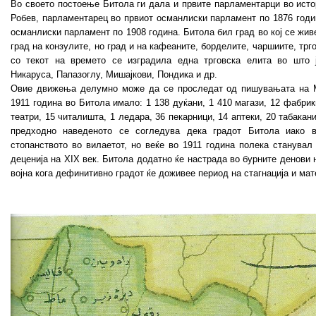
Во своетo постоење Битола ги дала и првите парламентарци во исто
Робев, парламентарец во првиот османлиски парламент по 1876 годи
османлиски парламент по 1908 година. Битола бил град во кој се жив
град на конзулите, но град и на кафеаните, борделите, чаршиите, трго
со текот на времето се изградила една трговска елита во што 
Никаруса, Папазоглу, Мишајкови, Пондика и др.
Овие движења делумно може да се проследат од пишувањата на М
1911 година во Битола имало: 1 138 дуќани, 1 410 магази, 12 фабрик
театри, 15 читалишта, 1 ледара, 36 пекарници, 14 аптеки, 20 табакан
предходно наведеното се согледува дека градот Битола иако в
стопанството во вилаетот, но веќе во 1911 година полека станувал
деценија на XIX век. Битола додатно ќе настрада во бурните денови 
војна кога дефинитивно градот ќе доживее период на стагнација и мат