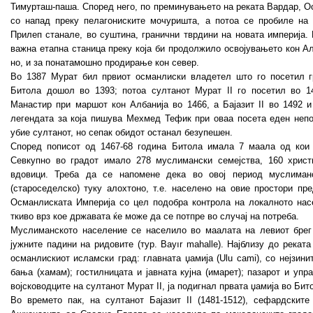
Тимурташ-паша. Според него, по преминувањето на реката Вардар, Ос
со напад преку пелагониските мочуришта, а потоа се пробиле на 
Прилеп станале, во суштина, гранични тврдини на новата империја.
важна етапна станица преку која би продолжило освојувањето кон Ал
но, и за понатамошно продирање кон север.
Во 1387 Мурат бил првиот османлиски владетел што го посетил гр
Битола дошол во 1393; потоа султанот Мурат II го посетил во 1
Манастир при маршот кон Албанија во 1466, а Бајазит II во 1492 и
легендата за која пишува Мехмед Тефик при оваа посета еден непо
убие султанот, но сепак обидот останал безупешен.
Според пописот од 1467-68 година Битола имала 7 маала од кои 
Севкупно во градот имало 278 муслимански семејства, 160 христи
вдовици. Треба да се напомене дека во овој период муслиман
(староседелско) туку алохтоно, т.е. населено на овие простори пр
Османлиската Империја со цел подобра контрола на локалното нас
ткиво врз кое државата ќе може да се потпре во случај на потреба.
Муслиманското население се населило во маалата на левиот брег 
јужните падини на ридовите (тур. Bayır mahalle). Најблизу до рекат
османлискиот исламски град: главната џамија (Ulu cami), со нејзини
бања (хамам); гостилницата и јавната кујна (имарет); пазарот и упр
војсководците на султанот Мурат II, ја подигнал првата џамија во Бит
Во времето пак, на султанот Бајазит II (1481-1512), сефардскит