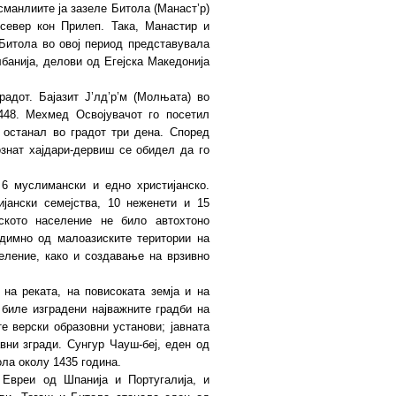
манлиите ја зазеле Битола (Манаст’р)
север кон Прилеп. Така, Манастир и
 Битола во овој период представувалa
банија, делови од Егејска Македонија
адот. Бајазит Ј’лд’р’м (Молњата) во
448. Мехмед Освојувачот го посетил
 останал во градот три дена. Според
знат хајдари-дервиш се обидел да го
6 муслимански и едно христијанско.
јански семејства, 10 неженети и 15
ското население не било автохтоно
едимно од малоазиските територии на
еление, како и создавање на врзивно
на реката, на повисоката земја и на
а биле изградени најважните градби на
те верски образовни установи; јавната
авни згради. Сунгур Чауш-беј, еден од
ола околу 1435 година.
е Евреи од Шпанија и Португалија, и