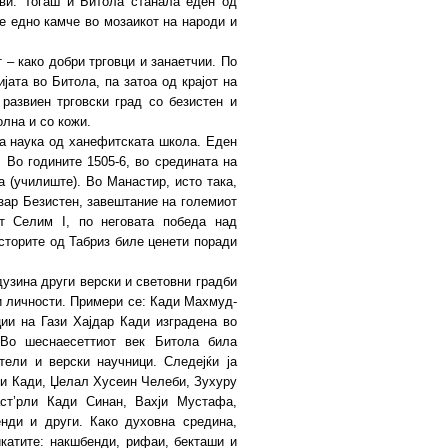
ви. Тогаш и Битола станала еден од
е едно камче во мозаикот на народи и
– како добри трговци и занаетчии. По
јата во Битола, па затоа од крајот на
развиен трговски град со безистен и
олна и со кожи.
а наука од ханефитската школа. Еден
. Во годините 1505-6, во средината на
а (училиште). Во Манастир, исто така,
азар Безистен, завештание на големиот
т Селим I, по неговата победа над
јсторите од Табриз биле ценети поради
дузина други верски и световни градби
ни личности. Примери се: Кади Махмуд-
ии на Гази Хајдар Кади изградена во
 Во шеснаесеттиот век Битола била
тели и верски научници. Следејќи ја
ри Кади, Џелал Хусеин Челеби, Зухуру
ст’рли Кади Синан, Вахји Мустафа,
енди и други. Како духовна средина,
катите: накшбенди, рифаи, бекташи и