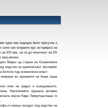
само еден век подоцна биле присутни и
 сили кои влијаеле врз историјата на
 на XIV век, па сé до почетокот на XX
о овој регион.
Крал Марко од страна на Османлиите
под водство на румелискиот беглербег
на Битола под османлиска власт.
 опишани во хрониките на Ашик паша
сен опис на градот и освојувањето,
олина. Населението пружало активен
иската војска Кара Тимурташ-паша го
а.
алфа го опиша походот под водство на