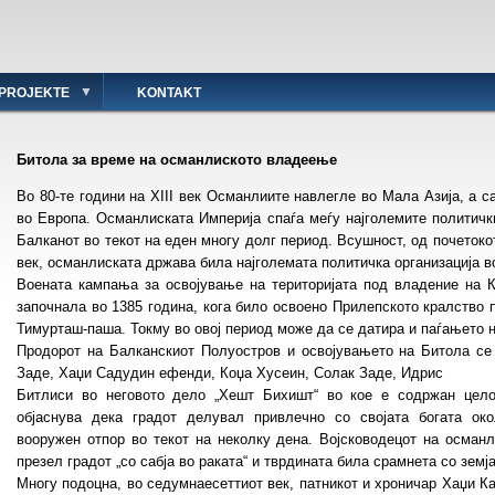
PROJEKTE
KONTAKT
Битола за време на османлиското владеење
Во 80-те години на XIII век Османлиите навлегле во Мала Азија, а 
во Европа. Османлиската Империја спаѓа меѓу најголемите политички
Балканот во текот на еден многу долг период. Всушност, од почетокот
век, османлиската држава била најголемата политичка организација в
Воената кампања за освојување на територијата под владение на 
започнала во 1385 година, кога било освоено Прилепското кралство 
Тимурташ-паша. Токму во овој период може да се датира и паѓањето 
Продорот на Балканскиот Полуостров и освојувањето на Битола се
Заде, Хаџи Садудин ефенди, Коџа Хусеин, Солак Заде, Идрис
Битлиси во неговото дело „Хешт Бихишт“ во кое е содржан цело
објаснува дека градот делувал привлечно со својата богата ок
вооружен отпор во текот на неколку дена. Војсководецот на османл
презeл градот „со сабја во раката“ и тврдината била срамнета со земј
Многу подоцна, во седумнаесеттиот век, патникот и хроничар Хаџи К