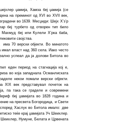
ејхлер џамија, Хамза беј џамија (се
дена на преминот од XVI во XVII век,
зградени во 1639. Месџиди: Шејх Х’з’р
ар беј турбето од отворен тип било
и Махмуд беј или Кулели Х’рка баба,
 лековити својства.
а има 70 верски објекти. Во минатото
а имал власт над 360 села. Иако често
еално успеал да ја долови Битола во
пил еден период на стагнација кој е,
риза во која западнала Османлиската
раделе некои помали верски објекти.
на XIX век представувал почеток на
ја, па така се граделе и современи
ериф беј џамијата во 1828 година и
пение на пресвета Богородица, и Свети
 според Хаслук во Битола имало: две
тиско теќе крај џамијата Уч Шеихлер.
ч Шеихлер, Нумуне, Белата и Црвената