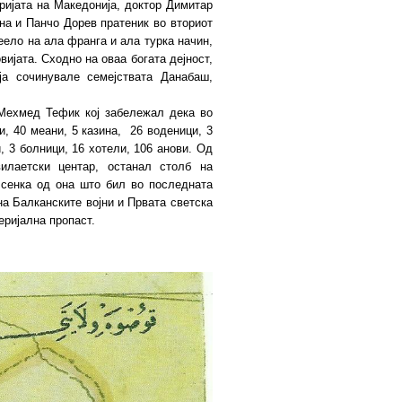
ријата на Македонија, доктор Димитар
на и Панчо Дорев пратеник во вториот
еело на ала франга и ала турка начин,
вијата. Сходно на оваа богата дејност,
ја сочинувале семејствата Данабаш,
ехмед Тефик кој забележал дека во
и, 40 меани, 5 казина, 26 воденици, 3
и, 3 болници, 16 хотели, 106 анови. Од
илаетски центар, останал столб на
 сенка од она што бил во последната
на Балканските војни и Првата светска
еријална пропаст.