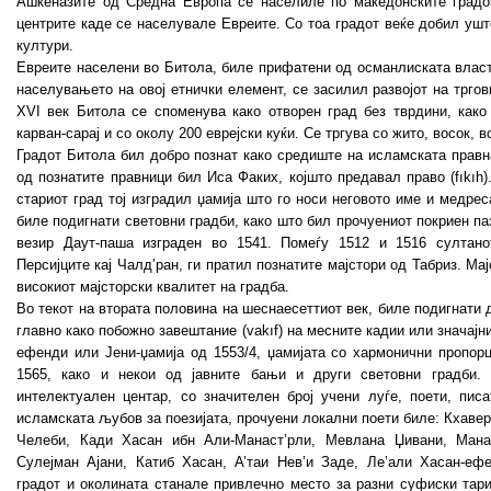
Ашкеназите од Средна Европа се населиле по македонските градо
центрите каде се населувале Евреите. Со тоа градот веќе добил ушт
култури.
Евреите населени во Битола, биле прифатени од османлиската власт 
населувањето на овој етнички елемент, се засилил развојот на тргови
XVI век Битола се споменува како отворен град без тврдини, како 
карван-сарај и со околу 200 еврејски куќи. Се тргува со жито, восок, в
Градот Битола бил добро познат како средиште на исламската правн
од познатите правници бил Иса Факих, којшто предавал право (fıkıh)
стариот град тој изградил џамија што го носи неговото име и медрес
биле подигнати световни градби, како што бил прочуениот покриен п
везир Даут-паша изграден во 1541. Помеѓу 1512 и 1516 султано
Персијците кај Чалд’ран, ги пратил познатите мајстори од Табриз. Ма
високиот мајсторски квалитет на градба.
Во текот на втората половина на шеснаесеттиот век, биле подигнати 
главно како побожно завештание (vakıf) на месните кадии или значај
ефенди или Јени-џамија од 1553/4, џамијата со хармонични пропорц
1565, како и некои од јавните бањи и други световни градби.
интелектуален центар, со значителен број учени луѓе, поети, писа
исламската љубов за поезијата, прочуени локални поети биле: Кхаве
Челеби, Кади Хасан ибн Али-Манаст’рли, Мевлана Џивани, Мана
Сулејман Ајани, Катиб Хасан, А’таи Нев’и Заде, Ле’али Хасан-еф
градот и околината станале привлечно место за разни суфиски тари