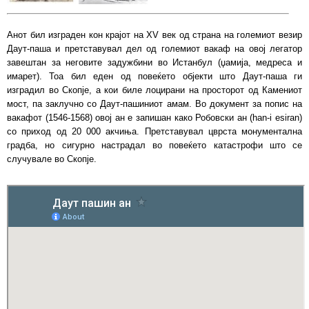
Анот бил изграден кон крајот на XV век од страна на големиот везир
Даут-паша и претставувал дел од големиот вакаф на овој легатор
завештан за неговите задужбини во Истанбул (џамија, медреса и
имарет). Тоа бил еден од повеќето објекти што Даут-паша ги
изградил во Скопје, а кои биле лоцирани на просторот од Камениот
мост, па заклучно со Даут-пашиниот амам. Во документ за попис на
вакафот (1546-1568) овој ан е запишан како Робовски ан (han-i esiran)
со приход од 20 000 акчиња. Претставувал цврста монументална
градба, но сигурно настрадал во повеќето катастрофи што се
случувале во Скопје.