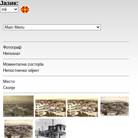
Јазик:
Skip
to
Select
main
your
content
language
Фотограф
Непознат
Моментална состојба
Непостоечки објект
Место
Скопје