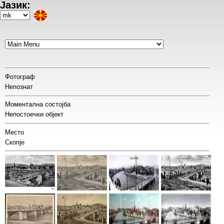
Јазик:
Skip
to
Select
main
your
content
language
Фотограф
Непознат
Моментална состојба
Непостоечки објект
Место
Скопје