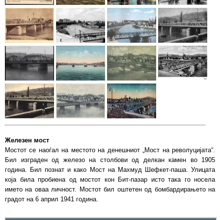
Железен мост
Мостот се наоѓал на местото на денешниот „Мост на револуцијата“.
Бил изграден од железо на столбови од делкан камен во 1905
година. Бил познат и како Мост на Махмуд Шефкет-паша. Улицата
која била пробиена од мостот кон Бит-пазар исто така го носела
името на оваа личност. Мостот бил оштетен од бомбардирањето на
градот на 6 април 1941 година.