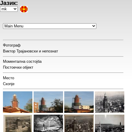
Јазик:
Skip
to
Select
main
your
content
language
Фотограф
Виктор Трајановски и непознат
Моментална состојба
Постоечки објект
Место
Скопје