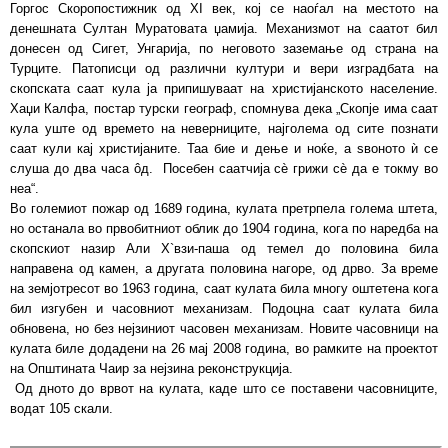
Горгос Скоропостижник од XI век, кој се наоѓал на местото на
денешната Султан Муратовата џамија. Механизмот на саатот бил
донесен од Сигет, Унгарија, по неговото заземање од страна на
Турците. Патописци од различни култури и вери изградбата на
скопската саат кула ја припишуваат на христијанското население.
Хаџи Калфа, постар турски географ, спомнува дека „Скопје има саат
кула уште од времето на неверниците, најголема од сите познати
саат кули кај христијаните. Таа бие и дење и ноќе, а ѕвоното ѝ се
слуша до два часа ôд. Посебен саатчија сѐ грижи сѐ да е токму во
неа“.
Во големиот пожар од 1689 година, кулата претрпела голема штета,
но останала во првобитниот облик до 1904 година, кога по наредба на
скопскиот назир Али Х`взи-паша од темел до половина била
направена од камен, а другата половина нагоре, од дрво. За време
на земјотресот во 1963 година, саат кулата била многу оштетена кога
бил изгубен и часовниот механизам. Подоцна саат кулата била
обновена, но без нејзиниот часовен механизам. Новите часовници на
кулата биле додадени на 26 мај 2008 година, во рамките на проектот
на Општината Чаир за нејзина реконструкција.
Од дното до врвот на кулата, каде што се поставени часовниците,
водат 105 скали.