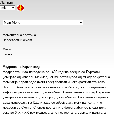
Јазик:
Skip
to
Select
main
your
content
language
Моментална состојба
Непостоечки објект
Место
Скопје
Медреса на Карли заде
Медресата била изградена во 1495 година заедно со Бурмали
џамијата од извесен Мехмед-бег кој потекнувал од многу влијателна
фамилија Карли-заде (Karli-zâde) познати и како фамилијата Токо
(Tocco). Вакафнамето за оваа џамија, кое би содржело подетални
информации за основачот, е загубено. Своевремено, покрај Бурмали
џамијата се наоѓале и други придружни објекти. Се среќава податок
дека медресата на Карли заде се вбројувала меѓу најпознатите
медреси во Скопје. Според достапните фотографии се гледа дека
веќе во XIX и XX век медресата не постоела, а Бурмали џамијата