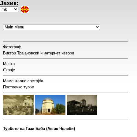
Јазик:
Skip
to
Select
main
your
content
language
Фотограф
Виктор Трајановски и интернет извори
Место
Скопје
Моментална состојба
Постоечко турбе
Турбето на Гази Баба (Ашик Челеби)