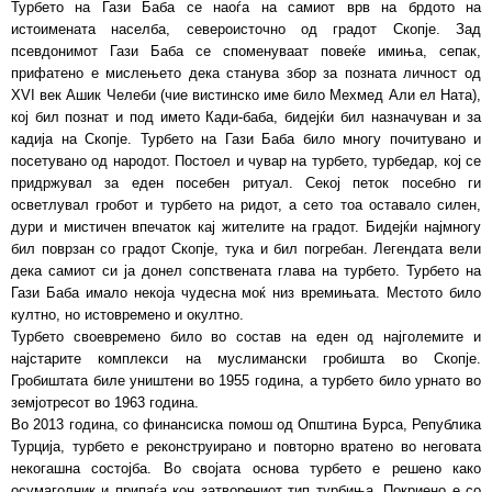
Турбето на Гази Баба се наоѓа на самиот врв на брдото на
истоимената населба, североисточно од градот Скопје. Зад
псевдонимот Гази Баба се споменуваат повеќе имиња, сепак,
прифатено е мислењето дека станува збор за позната личност од
XVI век Ашик Челеби (чие вистинско име било Мехмед Али ел Ната),
кој бил познат и под името Кади-баба, бидејќи бил назначуван и за
кадија на Скопје. Турбето на Гази Баба било многу почитувано и
посетувано од народот. Постоел и чувар на турбето, турбедар, кој се
придржувал за еден посебен ритуал. Секој петок посебно ги
осветлувал гробот и турбето на ридот, а сето тоа оставало силен,
дури и мистичен впечаток кај жителите на градот. Бидејќи најмногу
бил поврзан со градот Скопје, тука и бил погребан. Легендата вели
дека самиот си ја донел сопствената глава на турбето. Турбето на
Гази Баба имало некоја чудесна моќ низ времињата. Местото било
култно, но истовремено и окултно.
Турбето своевремено било во состав на еден од најголемите и
најстарите комплекси на муслимански гробишта во Скопје.
Гробиштата биле уништени во 1955 година, а турбето било урнато во
земјотресот во 1963 година.
Во 2013 година, со финансиска помош од Општина Бурса, Република
Турција, турбето е реконструирано и повторно вратено во неговата
некогашна состојба. Во својата основа турбето е решено како
осумаголник и припаѓа кон затворениот тип турбиња. Покриено е со