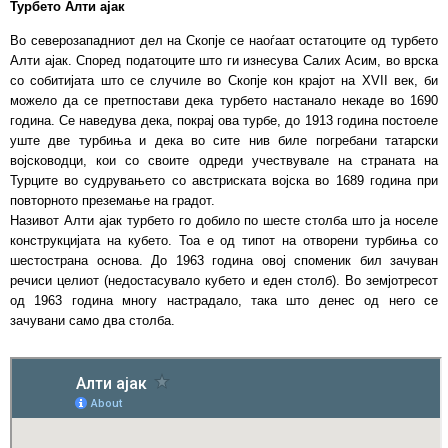
Турбето Алти ајак
Во северозападниот дел на Скопје се наоѓаат остатоците од турбето
Алти ајак. Според податоците што ги изнесува Салих Асим, во врска
со собитијата што се случиле во Скопје кон крајот на XVII век, би
можело да се претпостави дека турбето настанало некаде во 1690
година. Се наведува дека, покрај ова турбе, до 1913 година постоеле
уште две турбиња и дека во сите нив биле погребани татарски
војсководци, кои со своите одреди учествувале на страната на
Турците во судрувањето со австриската војска во 1689 година при
повторното преземање на градот.
Називот Алти ајак турбето го добило по шесте столба што ја носеле
конструкцијата на кубето. Тоа е од типот на отворени турбиња со
шестострана основа. До 1963 година овој споменик бил зачуван
речиси целиот (недостасувало кубето и еден столб). Во земјотресот
од 1963 година многу настрадало, така што денес од него се
зачувани само два столба.