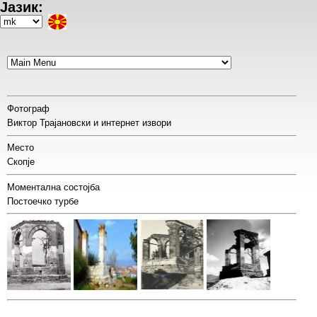
Јазик:
Skip
to
Select
main
your
content
language
Фотограф
Виктор Трајановски и интернет извори
Место
Скопје
Моментална состојба
Постоечко турбе