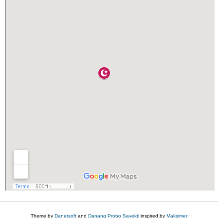
Theme by
Danetsoft
and
Danang Probo Sayekti
inspired by
Maksimer