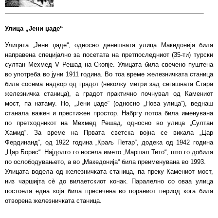
Улица „Јени џаде“
Улицата „Јени џаде“, односно денешната улица Македонија била
направена специјално за посетата на претпоследниот (35-ти) турски
султан Мехмед V Решад на Скопје. Улицата била свечено пуштена
во употреба во јуни 1911 година. Во тоа време железничката станица
била сосема надвор од градот (неколку метри зад сегашната Стара
железничка станица), а градот практично почнувал од Камениот
мост, па натаму. Но, „Јени џаде“ (односно „Нова улица“), веднаш
станала важен и престижен простор. Набргу потоа била именувана
по претходникот на Мехмед Решад, односно во улица „Султан
Хамид“. За време на Првата светска војна се викала „Цар
Фердинанд“, од 1922 година „Краљ Петар“, додека од 1942 година
„Цар Борис“. Најдолго го носела името „Маршал Тито“, што го добила
по ослободувањето, а во „Македонија“ била преименувана во 1993.
Улицата водела од железничката станица, па преку Камениот мост,
низ чаршијта сѐ до вилаетскиот конак. Паралелно со оваа улица
постоела една која била пресечена во пораниот период кога била
отворена железничката станица.