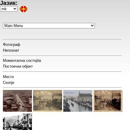
Јазик:
Skip
to
Select
main
your
content
language
Фотограф
Непознат
Моментална состојба
Постоечки објект
Место
Скопје