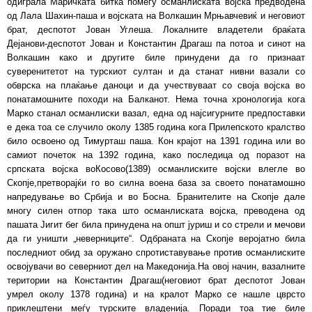
одиграла Маричката битка помеѓу османлиската војска предводена
од Лала Шахин-паша и војската на Волкашин Мрњавчевиќ и неговиот
брат, деспотот Јован Углеша. Локалните владетели браќата
Дејанови-деспотот Јован и Константин Драгаш па потоа и синот на
Волкашин како и другите биле принудени да го признаат
суверенитетот на турскиот султан и да станат нивни вазали со
обврска на плаќање даноци и да учествуваат со своја војска во
понатамошните походи на Балканот. Нема точна хронологија кога
Марко станал османлиски вазал, една од најсигурните предпоставки
е дека тоа се случило околу 1385 година кога Прилепското кралство
било освоено од Тимурташ паша. Кон крајот на 1391 година или во
самиот почеток на 1392 година, како последица од поразот на
српската војска воКосово(1389) османлиските војски влегле во
Скопје,претворајќи го во силна воена база за своето понатамошно
напредување во Србија и во Босна. Бранителите на Скопје дале
многу силен отпор така што османлиската војска, преводена од
пашата Јигит бег била принудена на општ јуриш и со стрели и мечови
да ги уништи „неверниците“. Одбраната на Скопје веројатно била
последниот обид за оружано спротиставување против османлиските
освојувачи во северниот дел на Македонија.На овој начин, вазалните
територии на Константин Драгаш(неговиот брат деспотот Јован
умрел околу 1378 година) и на кралот Марко се нашле цврсто
приклештени меѓу турските владенија. Поради тоа тие биле