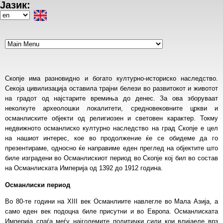
Јазик:
Skip
to
Select
main
your
content
language
Скопје има разновидно и богато културно-историско наследство.
Секоја цивилизација оставила трајни белези во развитокот и животот
на градот од најстарите времиња до денес. За ова зборуваат
неколкуте археолошки локалитети, средновековните цркви и
османлиските објекти од религиозен и световен карактер. Токму
недвижното османлиско културно наследство на град Скопје е цел
на нашиот интерес, кое во продолжение ќе се обидеме да го
презентираме, односно ќе направиме еден преглед на објектите што
биле изградени во Османлискиот период во Скопје кој бил во состав
на Османлиската Империја од 1392 до 1912 година.
Османлиски период
Во 80-те години на XIII век Османлиите навлегле во Мала Азија, а
само еден век подоцна биле присутни и во Европа. Османлиската
Империја спаѓа меѓу најголемите политички сили кои влијаеле врз