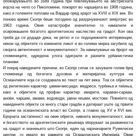
опожарувањето во 1689 година при повлекувањето на австриската
војска на чело со Пиколомини, пожарот во чаршијата во 1908 година,
како и големите поплави на Вардар пред крајот на XVIII и XIX век. Во
поново време Скопје беше погодено од разурнувачкиот земјотрес во
1963 година. Овие катастрофи значително го намалиле и
осиромашиле богатото архитектонско наслество на градот. Кон ова
треба да се додаде дека, не ретко и со подоцнежните интервенции,
некои од објектите го измениле ликот и во голема мерка загубиле од
својата автентичност и монументалност. За намалување на бројот на
спомениците, одредена улога одиграле и разните урбанистички
планови.
И покрај наведените причини, во Скопје сепак се зачувале голем број
споменици од богатата духовна и материјална култура на
Османлиите која се создавала во текот на пет века. Тоа се објектите
од религиозен карактер: џамии-месџиди, медреси, турбиња и теќиња,
како и објектите од профан карактер: имарети, караван-сарааи,
анови, чаршии, амами, водоводи, јавни чешми, мостови. Повеќето од
наведените објекти се многу стари градби и датираат уште од првите
години на османлиската власт во Скопје, а главно од XV и XVI век.
Бројната застапеност на овие објекти, нивната монументалност, како
и богатството на архитектонските решенија зборуваат за развиеноста
на градот и значењето што Скопје, еден од најзначајните Румелиски
центри, го имало во рамките на Османлиската Империја. Овие