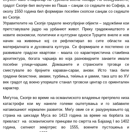
градот Скопје бил вклучен во Паша – санџак со седиште во Софија, а
околу 1550 година бил формиран посебен скопски санџак со седиште
во Скопје.
Управителите на Скопје граделе многубројни објекти – задужбини кои
претставувале јадро на урбаниот живот. Преку градежништвото и
новите економски, политички и културни односи Турците внеле и нов
начин на живеење кој се рефлектирал во сите области на
материјалната и духовната култура. Се формирале и постепено се
развивале градски квартови - маала со карактеристична стамбена
архитектура, богата чаршија во која разновидните занаети имале
посебни улици-чаршии. Домашните и странските трговци се
сместувале во бројните караван-сараи, анови. Исто така биле
градени безистени, амами, турбиња, теќиња и џамии, така што во XV
век градот од воено упориште станал трговски центар со ориентален
карактер.
Меѓутоа, Скопје во време на османлиското владеење претрпело низа
катастрофи кои му нанеле големи оштетувања и го забавиле
натамошниот нормален развиток. Меѓу овие се и: разурнувањето од
страна на шехзаде Муса во 1413 година за време на борбата за
превласт на османлиските принцови по смртта на Бајазид I во 1402
година, силниот земјотрес во 1555, воените пустошења и