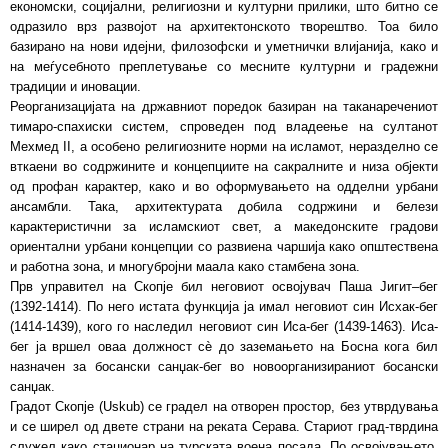
економски, социјални, религиозни и културни прилики, што битно се
одразило врз развојот на архитектонското творештво. Тоа било
базирано на нови идејни, филозофски и уметнички влијанија, како и
на меѓусебното преплетување со месните културни и градежни
традиции и иновации.
Реорганизацијата на државниот поредок базиран на таканаречениот
тимаро-спахиски систем, спроведен под владеење на султанот
Мехмед II, а особено религиозните норми на исламот, неразделно се
вткаени во содржините и концепциите на сакралните и низа објекти
од профан карактер, како и во оформувањето на одделни урбани
ансамбли. Така, архитектурата добила содржини и белези
карактеристични за исламскиот свет, а македонските градови
ориентални урбани концепции со развиена чаршија како општествена
и работна зона, и многубројни маала како стамбена зона.
Прв управител на Скопје бил неговиот освојувач Паша Јигит–бег
(1392-1414). По него истата функција ја имал неговиот син Исхак-бег
(1414-1439), кого го наследил неговиот син Иса-бег (1439-1463). Иса-
бег ја вршел оваа должност сѐ до заземањето на Босна кога бил
назначен за босански санџак-бег во новоорганизираниот босански
санџак.
Градот Скопје (Uskub) се градел на отворен простор, без утврдувања
и се ширел од двете страни на реката Серава. Стариот град-тврдина
служел како стационар на турската воена посада. По освојувањето,