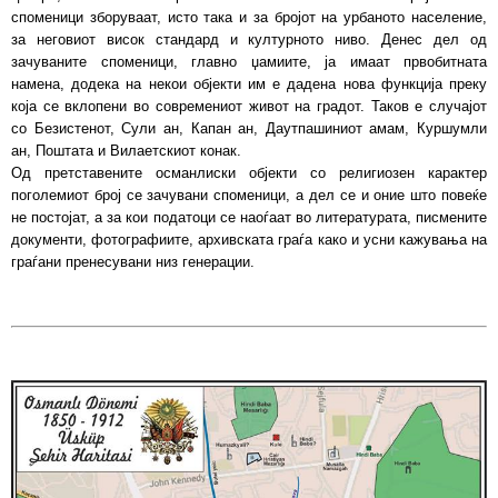
споменици зборуваат, исто така и за бројот на урбаното население,
за неговиот висок стандард и културното ниво. Денес дел од
зачуваните споменици, главно џамиите, ја имаат првобитната
намена, додека на некои објекти им е дадена нова функција преку
која се вклопени во современиот живот на градот. Таков е случајот
со Безистенот, Сули ан, Капан ан, Даутпашиниот амам, Куршумли
ан, Поштата и Вилаетскиот конак.
Од претставените османлиски објекти со религиозен карактер
поголемиот број се зачувани споменици, а дел се и оние што повеќе
не постојат, а за кои податоци се наоѓаат во литературата, писмените
документи, фотографиите, архивската граѓа како и усни кажувања на
граѓани пренесувани низ генерации.