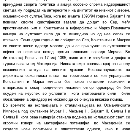
принудени својата политика и акција особено спрема надворешниот
свет,да му подредат на интересите и на диктатот на нивниот сизерен,
османлискиот султан.Така, кога во зимата 1393/94 година Бајазит I ги
повикал своите христијански вазали да дојдат во Сер, меѓу
пристигнатите бил и Константин а најверојатно и Марко.Првичната
намера на султанот била да ги ликвидира но од неа сепак се
откажал. Само една година по собирот во Сер, Константин и Маерко
со своите воени одреди морале да и се приклучат на султановата
војска во нејзиниот поход против влашкиот војвода Мирчеа. Во
битката кај Ровињ на 17 мај 1395, животите ги загубиле и двајцата
турски вазали од Македонија. Нивната смрт значела крај на наполу
независниот статус на нивните држави. Воспоставувањето на
директната османлиска власт, на териториите со кои управувале
Константин и Марко минало без некои поголеми тешкотии и
отпори,зошто секој поединечен локален отпор однапред би бил
осуден на неуспех во условите кога внатрешните сили биле
обезглавени а однадвор не можело да се очекува никаква помош.
Во времето на експанзијата и стабилизацијата на Османлиската
Империја под султаните Мурат II, Мехмед II, Бајазит II, Селим I и
Селим II, кога оваа империја станала водечка во исламскиот свет, со
огромни извори на материјален потенцијал, во Македонија се
создале нови политички и општествени односи, како и нови