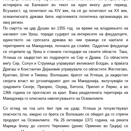
историјата на Балканот во текот на еден многу долг период.
Всушност, од почетокот на XIV век, па сé до почетокот на XX век,
османлиската држава била најголемата политичка организација во
овој регион.
По смртта на цар Душан во 1355 год. за време на владеењето на
наговиот син Урош, поради судирот на интересите на феудалците,
единството на српската држава во чии граници се наоѓале и
териториите на Македонија, почнало да слабее. Одделни феудалци
се отцепиле од Урош и станале господари на своите области. Така,
Углеша се зацврстил во подрачјето на Сер и Драма. Со областите
меѓу Сер, Солун и Струмица управувал великанот Богдан, а браќата
Драгаш и Константин Дејановиќ управувале со областите Жеглигово,
Кратово, Штип и Тиквеш. Волкашин, братот на Углеша, ја зацврстил
својата власт во југозападниот дел на Македонија, вклучувајќи ги
градовите Скопје, Призрен, Охрид, Битола, Прилеп и Лерин, а во
1366 година се прогласил за крал. Вака разделената територија на
Македонија го олеснила навлегувањето на Османлиите.
Со оглед на тоа што бил прв на удар, Углеша ја почувствувал
опасноста па, заедно со брата си Волкашин се обидел да го спречи
продорот на Османлиите.. На 26 октомври 1371 година, на реката
Марица близу до селото Черномен (денес Орменио во Грција) се