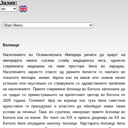
Јазик:
Skip
to
Select
main
your
content
language
Болници
Населението во Османлиската Империја речиси до крајот на
империјата имало сосема слаба медицинска нега, односно
совремната медицина на овие простори била во зародиш.
Населението најчесто спасот од разните болести го наоѓало во
локалнте билкари, екими, бајачи кои на ваков или онаков начин
успешно или неуспешно се справувале со здравствените проблеми
на населението. Првите современи болници во Битола започнале да
се градат со преместувањето на ејалетскиот центар во Битола по
1820 година. Големиот број на војници кои тука биле сместени
едноставно ги принудувал и властите да обезбедат какви такви
услови за лечење. Така, во суштина, никнуваат првите болници во
Битола кои се воени. Во текот на XIX и првата деценија на XX во
Битола биле изградени неколку болници. Најстарата болница била