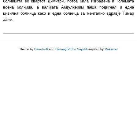
болницата во квартот Димитри, потоа била изградена и Големата
воена болница, а валијата Абдулкерим паша подигнал и една
цивилна болница како и една болница за ментално здравје Тимар
хане.
Theme by
Danetsoft
and
Danang Probo Sayekti
inspired by
Maksimer