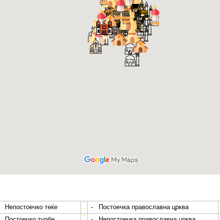
- Непостоечко теќе
- Постоечка православна црква
- Постоечко турбе
- Непостоечка православна црква