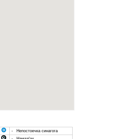
- Непостоечка синагога
- Намазѓах