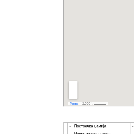
- Постоечка џамија
- Непостоечка џамија