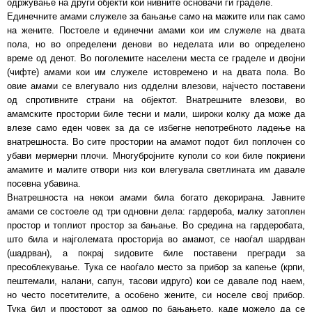
одржување на други објекти кои нивните основачи ги граделе.
Единечните амами служеле за бањање само на мажите или пак само
на жените. Постоеле и единечни амами кои им служеле на двата
пола, но во определени денови во неделата или во определено
време од денот. Во поголемите населени места се граделе и двојни
(чифте) амами кои им служеле истовремено и на двата пола. Во
овие амами се влегувало низ одделни влезови, најчесто поставени
од спротивните страни на објектот. Внатрешните влезови, во
амамските простории биле тесни и мали, широки колку да може да
влезе само еден човек за да се избегне непотребното ладење на
внатрешноста. Во сите простории на амамот подот бил поплочен со
убави мермерни плочи. Многубројните куполи со кои биле покриени
амамите и малите отвори низ кои влегувала светлината им давале
посевна убавина.
Внатрешноста на некои амами била богато декорирана. Јавните
амами се состоеле од три одновни дела: гардероба, малку затоплен
простор и топлиот простор за бањање. Во средина на гардеробата,
што била и најголемата просторија во амамот, се наоѓал шардван
(шадрван), а покрај ѕидовите биле поставени прегради за
пресоблекување. Тука се наоѓало место за прибор за капење (крпи,
пештемали, налани, сапун, тасови идруго) кои се давале под наем,
но често посетителите, а особено жените, си носеле свој прибор.
Тука бил и просторот за одмор по бањањето, каде можело да се