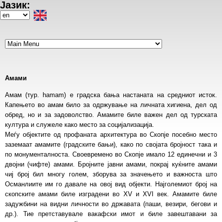
Јазик:
Skip
to
Select
main
your
content
language
Амами
Амам (тур. hamam) е градска бања настаната на средниот исток.
Капењето во амам било за одржување на личната хигиена, дел од
обред, но и за задоволство. Амамите биле важен дел од турската
култура и служеле како место за социјализација.
Меѓу објектите од профаната архитектура во Скопје посебно место
заземаат амамите (градските бањи), како по својата бројност така и
по монументалноста. Своевремено во Скопје имало 12 единечни и 3
двојни (чифте) амами. Бројните јавни амами, покрај куќните амами
чиј број бил многу голем, зборува за значењето и важноста што
Османлиите им го давале на овој вид објекти. Најголемиот број на
скопските амами билe изградени во XV и XVI век. Амамите биле
задужбини на видни личности во државата (паши, везири, бегови и
др.). Тие претставувале вакафски имот и биле завештавани за