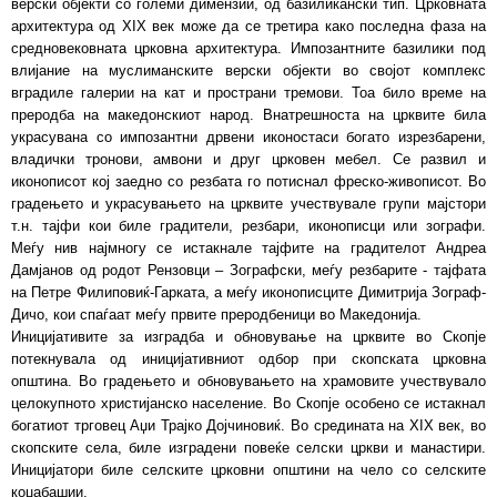
верски објекти со големи димензии, од базиликански тип. Црковната
архитектура од XIX век може да се третира како последна фаза на
средновековната црковна архитектура. Импозантните базилики под
влијание на муслиманските верски објекти во својот комплекс
вградиле галерии на кат и пространи тремови. Тоа било време на
преродба на македонскиот народ. Внатрешноста на црквите била
украсувана со импозантни дрвени иконостаси богато изрезбарени,
владички тронови, амвони и друг црковен мебел. Се развил и
иконописот кој заедно со резбата го потиснал фреско-живописот. Во
градењето и украсувањето на црквите учествувале групи мајстори
т.н. тајфи кои биле градители, резбари, иконописци или зографи.
Меѓу нив најмногу се истакнале тајфите на градителот Андреа
Дамјанов од родот Рензовци – Зографски, меѓу резбарите - тајфата
на Петре Филиповиќ-Гарката, а меѓу иконописците Димитрија Зограф-
Дичо, кои спаѓаат меѓу првите преродбеници во Македонија.
Иницијативите за изградба и обновување на црквите во Скопје
потекнувала од иницијативниот одбор при скопската црковна
општина. Во градењето и обновувањето на храмовите учествувало
целокупното христијанско население. Во Скопје особено се истакнал
богатиот трговец Аџи Трајко Дојчиновиќ. Во средината на XIX век, во
скопските села, биле изградени повеќе селски цркви и манастири.
Иницијатори биле селските црковни општини на чело со селските
коџабашии.