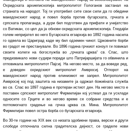
Охридската архиепископија митрополитот Гологанов застанал на
страната на народот. Тој ги употребил сите свои сили да го обедини
македонскиот народ и повел борба против бугарската, грчката и
српската пропаганда, а дури бил подготвен да прифати и унијатство
со Ватикан, со цел да ја обнови охридската архиепископија. Гледајќи
голем непријател во него Бугарската егзархија во 1892 година насила
го одвела во Цариград каде му бил одземен чинот. Црковните борби
во градот не престанувале. Во 1896 година грчкиот конзул ги повикал
своите колеги на богослужба во „грчката црква“ св. Спас, што
предизвикало нови судири поради што Патријаршијата го обвинила и
отповикала митрополитот Пајсиј. На негово место, за да воведе ред,
е доведен охридскиот митрополит Амвросиј. Отпорот на
македонскиот народ против елинизмот не запрел. Митрополитот
Амвросиј кој под заштита на низамите ја одржал божиќната служба
во св. Спас во 1897 година е протеран истиот ден. На негово место е
поставен српскиот митрополит Фирмилијан кој успеал да ги усклади
односите со Грците и во негово време се собрани средства и е
потпомогнато градење на грчка црква св. Мина. Митрополитот
Фирмилијан повел остра борба со бугарската егзархија.
Во 30-те години на XIX век со низата здобиени права, верски и други
слободи отпочнала силна градителска дејност, се граделе нови