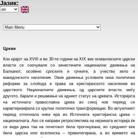
Јазик:
Skip
to
Select
main
your
content
language
Цркви
Кон крајот на XVIII и во 30-те години на XIX век османлиските царски
власти се соочувале со зачестените национални движења на
Балканот, особено српските и грчките, а учество зело и
македонското население. Овие движења условиле низа политички
реформи за слобода и права на христијанското население во
царството. Националните движења, од царските власти, меѓу
другото, барале и решавање на идниот статус на црквата. Историјата
на источната православна црква во секој нов период се
карактеризирала со крупни политички трансформации. Во актуелниот
период отпочнала нова ера во Источната христијанска црква –
националната. Ако се направи ретроспектива на нејзината историја ќе
се види дека таа на почетокот била прогонувана, во средниот век
била царска или вселенска – привилегирана, а во времето на