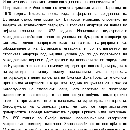
Игнатиев било прокоментирано како „цепење на православието“.
Под притисок и благослов на руската дипломатија во Цариград во
1870 година Високата порта издала ферман за создавање на
Бугарска самостојна црква т.н. Бугарска егзархија, спротивно на
волјата на вселенскиот патријарх. Скопската епархија се нашла во
нејзини граници во 1872 година. Национално недозреаната
македонска граѓанска класа не успеала во бугарската егзархија да
согледа сличен непријател како во грчката патријаршија. Со
оформувањето на Бугарската егзархија и со потпаѓањето на
скопската епархија под нејзина управа дошло до подвоеност на
македонските верници. Две третини од населението се определиле
за Бугарската егзархија, помалку од една третина за Цариградската
патријаршија, а многу малку приврзаници имала српската
патријаршија, главно во селата на Скопска Црна Гора. Сите скопски
цркви биле егзархиски. Сѐ до 1890 година во црквата св. Спас се
богослужело на словенски јазик, кога властите ги протерале
словенските свештеници, и во неа се употребувал само грчкиот
јазик. По притисоткот што го извршила патријаршијата повторно се
богослужело на словенски јазик, на што се спротивставиле
фанариотите. Поради настанатите судири црквата била затворена.
Во 1890 година во Скопје дошол новоназначениот егзархиски
митрополит Теодосиј Гологанов. Запознавајќи се со состојбите во
Македонија и желбата на македонскиот народ за возобновување на