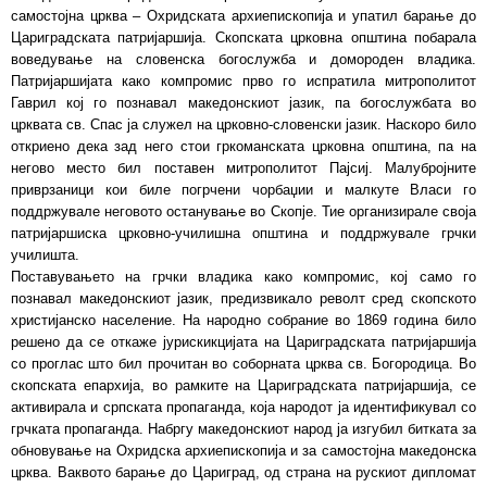
самостојна црква – Охридската архиепископија и упатил барање до
Цариградската патријаршија. Скопската црковна општина побарала
воведување на словенска богослужба и домороден владика.
Патријаршијата како компромис прво го испратила митрополитот
Гаврил кој го познавал македонскиот јазик, па богослужбата во
црквата св. Спас ја служел на црковно-словенски јазик. Наскоро било
откриено дека зад него стои гркоманската црковна општина, па на
негово место бил поставен митрополитот Пајсиј. Малубројните
приврзаници кои биле погрчени чорбаџии и малкуте Власи го
поддржувале неговото останување во Скопје. Тие организирале своја
патријаршиска црковно-училишна општина и поддржувале грчки
училишта.
Поставувањето на грчки владика како компромис, кој само го
познавал македонскиот јазик, предизвикало револт сред скопското
христијанско население. На народно собрание во 1869 година било
решено да се откаже јурискикцијата на Цариградската патријаршија
со проглас што бил прочитан во соборната црква св. Богородица. Во
скопската епархија, во рамките на Цариградската патријаршија, се
активирала и српската пропаганда, која народот ја идентификувал со
грчката пропаганда. Набргу македонскиот народ ја изгубил битката за
обновување на Охридска архиепископија и за самостојна македонска
црква. Ваквото барање до Цариград, од страна на рускиот дипломат