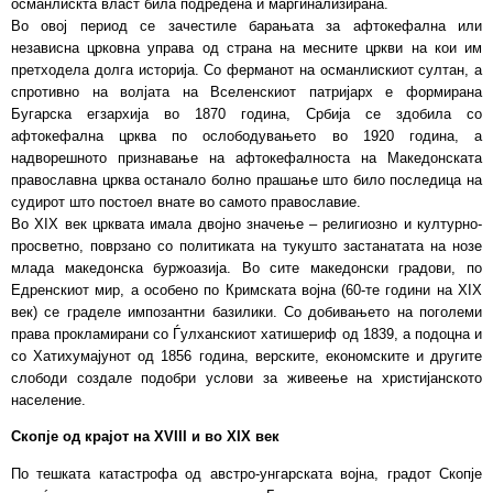
османлискта власт била подредена и маргинализирана.
Во овој период се зачестиле барањата за афтокефална или
независна црковна управа од страна на месните цркви на кои им
претходела долга историја. Со ферманот на османлискиот султан, а
спротивно на волјата на Вселенскиот патријарх е формирана
Бугарска егзархија во 1870 година, Србија се здобила со
афтокефална црква по ослободувањето во 1920 година, а
надворешното признавање на афтокефалноста на Македонската
православна црква останало болно прашање што било последица на
судирот што постоел внате во самото православие.
Во XIX век црквата имала двојно значење – религиозно и културно-
просветно, поврзано со политиката на тукушто застанатата на нозе
млада македонска буржоазија. Во сите македонски градови, по
Едренскиот мир, а особено по Кримската војна (60-те години на XIX
век) се граделе импозантни базилики. Со добивањето на поголеми
права прокламирани со Ѓулханскиот хатишериф од 1839, а подоцна и
со Хатихумајунот од 1856 година, верските, економските и другите
слободи создале подобри услови за живеење на христијанското
население.
Скопје од крајот на XVIII и во XIX век
По тешката катастрофа од австро-унгарската војна, градот Скопје