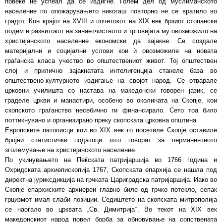
повеќе не успеал да се издигне. Голем дел од муслиманското
население по опожарувањето никогаш повторно не се вратило во
градот. Кон крајот на XVIII и почетокот на XIX век брзиот стопански
подем и развитокот на занаетчиството и трговијата му овозможило на
христијанското население економски да зајакне. Се создале
материјални и социјални услови кои ѝ овозможиле на новата
граѓанска класа учество во општествениот живот. Тој општествен
слој и прилично зајакнатата интелигенција станеле база во
општествено-културното издигање на својот народ. Се отварале
црковни училишта со настава на македонски говорен јазик, се
граделе цркви и манастири, особено во околината на Скопје, кои
скопското граѓанство несебично ги финансирало. Сето тоа било
поттикнувано и организирано преку скопската црковна општина.
Европските патописци кои во XIX век го посетиле Скопје оставиле
бројни статистички податоци што говорат за перманентното
зголемување на христијанското население.
По укинувањето на Пеќската патријаршија во 1766 година и
Охридската архиепископија 1767, Скопската епархија се нашла под
директна јуриксдикција на грчката Цариградска патријаршија. Иако во
Скопје епархиските архиереи главно биле од грчко потекло, сепак
грцизмот имал слаби позиции. Седиштето на скопската митрополија
се наоѓало во црквата „Св. Димитрија“. Во текот на XIX век
македонскиот народ повел борба за обновување на сопствената