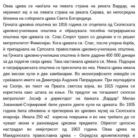
Оваа црква се наоѓала на левата страна на реката Вардар, на
нејзиниот кеј и на левата страна на реката Серава, во непосредна
близина на соборната црква Света Богородица.
Грчката црковна општина во 1816 година се отцепила од Скопкската
црковно-училишна општина и образувала посебна патријаршиска
општина при црквата св. Спас.Спорот траел со децении и го решил
митрополитот Фимилијан. Кога црквата св. Спас, после упорна борба,
ѝ припаднала на Српската православна црковно-училишна општина,
на Грчката црковно-училишна општина ѝ биле дадени 400 000 динари
за да подигне своја црква. Така настанала црквата св. Мина. Подоцна
и патријаршиската општина се преселила во неа. Новата црква имала
две високи кули и две камбанарии. Во иконографските изведби се
среќавало името на Димитрија Андонов Папрадишки. При окупацијата
на Скопје, во текот на Првата светска војна, во 1915 година се
користела како штала за коњи. По предлог на тогашниот скопски
митрополит Јосиф и директорот на банката „Вардар“ Милан
Јовановиќ-Стојмировиќ биле урнати двете кули на црквата. Во 1935
година била обновена и претворена во црковен музеј на Скопската
епархија. Имала 250 м2 корисна површина и во неа требало да се
чуваат икони и разновидни црковни предмети. Објектот целосно
настрадал во земјотресот од 1963 година. Оваа црква за
Македонската православна црква – Охридска архиепископија е