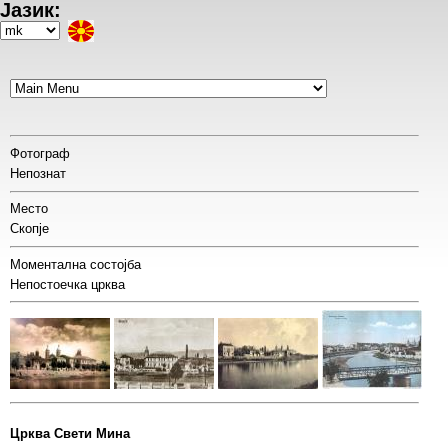
Јазик:
Skip
to
Select
main
your
content
language
Фотограф
Непознат
Место
Скопје
Моментална состојба
Непостоечка црква
Црква Свети Мина