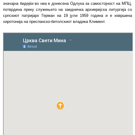
значајна бидејќи во неа е донесена Одлука за самостојност на МПЦ,
потврдена преку служењето на заедничка архиерејска литургија со
српскиот патријарх Герман на 19 јули 1959 година и е извршена
хиротонија на преспанско-битолскиот владика Климент.