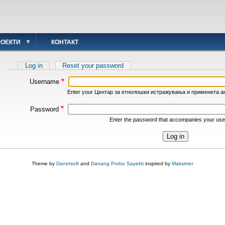
РОЕКТИ
КОНТАКТ
Primary
Log in
(active
Reset your password
tab)
tabs
Username
Enter your Центар за етнолошки истражувања и применета а
Password
Enter the password that accompanies your us
Theme by
Danetsoft
and
Danang Probo Sayekti
inspired by
Maksimer