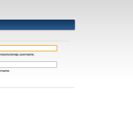
нтропологија username.
ername.