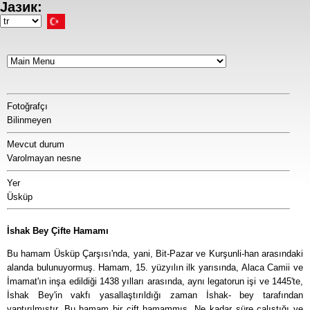
Јазик:
Ana
içeriğe
Select
atla
your
language
Fotoğrafçı
Bilinmeyen
Mevcut durum
Varolmayan nesne
Yer
Üsküp
İshak Bey Çifte Hamamı
Bu hamam Üsküp Çarşısı'nda, yani, Bit-Pazar ve Kurşunli-han arasındaki
alanda bulunuyormuş. Hamam, 15. yüzyılın ilk yarısında, Alaca Camii ve
İmamat'ın inşa edildiği 1438 yılları arasında, aynı legatorun işi ve 1445'te,
İshak Bey'in vakfı yasallaştırıldığı zaman İshak- bey tarafından
yaptırılmıştır. Bu hamam bir çift hamammış. Ne kadar süre çalıştığı ve