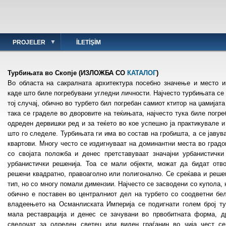
PROJELER
İLETIŞIM
Турбињата во Скопје (ИЗЛОЖБА СО
КАТАЛОГ
)
Во областа на сакралната архитектура посебно значење и место и
каде што биле погребувани угледни личности. Најчесто турбињата се
тој случај, обично во турбето бил погребан самиот ктитор на џамијата
така се граделе во дворовите на теќињата, најчесто тука биле погр
одреден дервишки ред и за теќето во кое успешно ја практикувале и
што го следеле. Турбињата ги има во состав на гробишта, а се јавува
квартови. Многу често се издигнуваат на доминантни места во градо
со својата положба и денес претставуваат значајни урбанистички
урбанистички решенија. Тоа се мали објекти, можат да бидат отв
решени квадратно, правоаголно или полигонално. Се среќава и реше
тип, но со многу помали димензии. Најчесто се засводени со купола,
обично е поставен во централниот дел на турбето со соодветни бел
владеењето на Османлиската Империја се подигнати голем број т
мала реставрација и денес се зачувани во првобитната форма, д
сведочат за одреден светец или виден граѓанин во чија чест се 