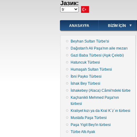
Јазик:
Ana
içeriğe
Select
atla
your
language
ANASAYFA
BIZIM IÇIN
Beyhan Sultan Türbe'si
Dağıstan'lı Ali Paşa'nın aile mezarı
Gazi Baba Türbesi (Aşık Çelebi)
Hatuncuk Türbesi
Humaşah Sultan Türbesi
İbni Payko Türbesi
İshak Bey Türbesi
İshakebey (Alaca) Câmii'ndeki türbe
Kaçhanikli Mehmed Paşa'nın
türbesi
Kraliyet kızı ya da Kral K`z`ın türbesi
Mustafa Paşa Türbesi
Paşa Yigit Bey'in türbesi
Türbe Altı Ayak