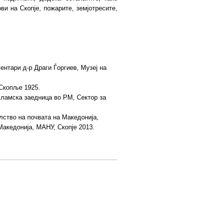
и на Скопје, пожарите, земјотресите,
ентари д-р Драги Ѓоргиев, Музеј на
 Скопље 1925.
ламска заедница во РМ, Сектор за
елство на почвата на Македонија,
Македонија, МАНУ, Скопје 2013.