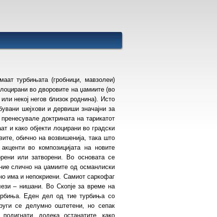
маат турбињата (гробници, мавзолеи)
 лоцирани во дворовите на џамиите (во
 или некој негов близок роднина). Исто
ебувани шејхови и дервиши значајни за
 пренесувале доктрината на тарикатот
ат и како објекти лоцирани во градски
вите, обично на возвишенија, така што
 акценти во композицијата на новите
орени или затворени. Во основата се
ние слично на џамиите од османлиски
 но има и непокриени. Самиот саркофаг
ези – нишани. Во Скопје за време на
урбиња. Еден дел од тие турбиња со
руги се делумно оштетени, но сепак
подигнати, додека останатите, како