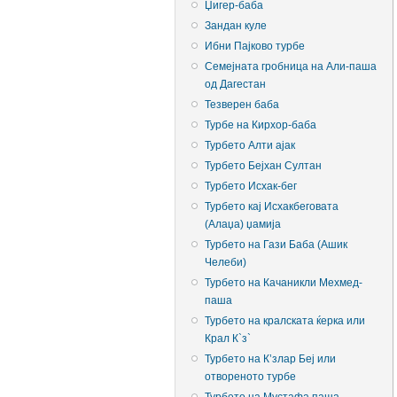
Џигер-баба
Зандан куле
Ибни Пајково турбе
Семејната гробница на Али-паша
од Дагестан
Тезверен баба
Турбе на Кирхор-баба
Турбето Алти ајак
Турбето Бејхан Султан
Турбето Исхак-бег
Турбето кај Исхакбеговата
(Алаџа) џамија
Турбето на Гази Баба (Ашик
Челеби)
Турбето на Качаникли Мехмед-
паша
Турбето на кралската ќерка или
Крал К`з`
Турбето на К’злар Беј или
отвореното турбе
Турбето на Мустафа паша