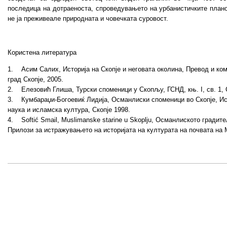
последица на дотраеноста, спроведувањето на урбанистичките планов
не ја преживеале природната и човечката суровост.
Користена литература
1. Асим Салих, Историја на Скопје и неговата околина, Превод и ком
град Скопје, 2005.
2. Елезовић Глиша, Турски споменици у Скопљу, ГСНД, књ. I, св. 1,
3. Кумбараџи-Богоевиќ Лидија, Османлиски споменици во Скопје, Ис
наука и исламска култура, Скопје 1998.
4. Softić Smail, Muslimanske starine u Skoplju, Османлиското градит
Прилози за истражувањето на историјата на културата на почвата на 