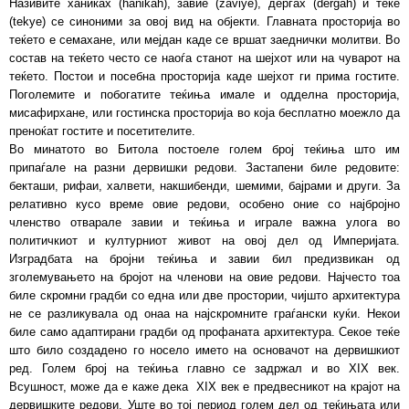
Називите ханиќах (hânikâh), завие (zâviye), дергах (derǧah) и теќе
(tekye) се синоними за овој вид на објекти. Главната просторија во
теќето е семахане, или мејдан каде се вршат заеднички молитви. Во
состав на теќето често се наоѓа станот на шејхот или на чуварот на
теќето. Постои и посебна просторија каде шејхот ги прима гостите.
Поголемите и побогатите теќиња имале и одделна просторија,
мисафирхане, или гостинска просторија во која бесплатно моежло да
преноќат гостите и посетителите.
Во минатото во Битола постоеле голем број теќиња што им
припаѓале на разни дервишки редови. Застапени биле редовите:
бекташи, рифаи, халвети, накшибенди, шемими, бајрами и други. За
релативно кусо време овие редови, особено оние со најбројно
членство отварале завии и теќиња и играле важна улога во
политичкиот и културниот живот на овој дел од Империјата.
Изградбата на бројни теќиња и завии бил предизвикан од
зголемувањето на бројот на членови на овие редови. Најчесто тоа
биле скромни градби со една или две простории, чијшто архитектура
не се разликувала од онаа на најскромните граѓански куќи. Некои
биле само адаптирани градби од профаната архитектура. Секое теќе
што било создадено го носело името на основачот на дервишкиот
ред. Голем број на теќиња главно се задржал и во XIX век.
Всушност, може да е каже дека XIX век е предвесникот на крајот на
дервишките редови. Уште во тој период голем дел од теќињата или