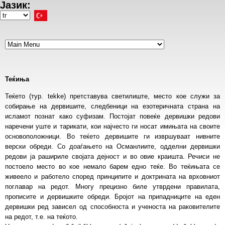
Јазик:
Ana
içeriğe
Select
atla
your
language
Теќиња
Теќето (тур. tekke) претставува светилиште, место кое служи за
собирање на дервишите, следбеници на езотеричната страна на
исламот познат како суфизам. Постојат повеќе дервишки редови
наречени уште и тарикати, кои најчесто ги носат имињата на своите
основоположници. Во теќето дервишите ги извршуваат нивните
верски обреди. Со доаѓањето на Османлиите, одделни дервишки
редови ја рашириле својата дејност и во овие краишта. Речиси не
постоело место во кое немало барем едно теќе. Во теќињата се
живеело и работело според принципите и доктрината на врховниот
поглавар на редот. Многу прецизно биле утврдени правилата,
прописите и дервишките обреди. Бројот на припадниците на еден
дервишки ред зависел од способноста и ученоста на раковителите
на редот, т.е. на теќото.