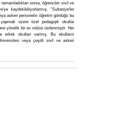
i tamamladıktan sonra, öğrenciler sivil ve
ye kaydokibiliyorlarmış. "Sultaniye'ler
veya askeri personelin öğretim gördüğü bu
k yapmak üzere özel pedagojik okullar
ere yönelik bir ev rolünü üstlenmiştir. Her
e erkek okulları varmış. Bu okulların
iversitesi veya çeşitli sivil ve askeri