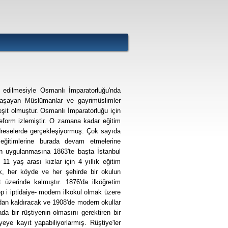
l edilmesiyle Osmanlı İmparatorluğu'nda
yaşayan Müslümanlar ve gayrimüslimler
şit olmuştur. Osmanlı İmparatorluğu için
reform izlemiştir. O zamana kadar eğitim
dreselerde gerçekleşiyormuş. Çok sayıda
eğitimlerine burada devam etmelerine
ın uygulanmasına 1863'te başta İstanbul
11 yaş arası kızlar için 4 yıllık eğitim
ak, her köyde ve her şehirde bir okulun
üzerinde kalmıştır. 1876'da ilköğretim
p i iptidaiye- modern ilkokul olmak üzere
adan kaldıracak ve 1908'de modern okullar
a bir rüştiyenin olmasını gerektiren bir
eye kayıt yapabiliyorlarmış. Rüştiye'ler