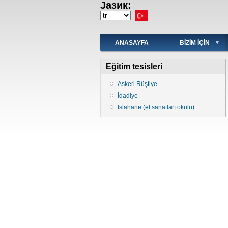
Јазик:
Ana
içeriğe
Select
atla
your
language
ANASAYFA
BIZIM IÇIN
Eğitim tesisleri
Askeri Rüştiye
İdadiye
Islahane (el sanatları okulu)