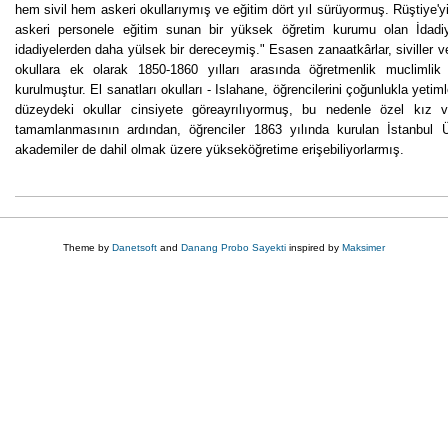
hem sivil hem askeri okullarıymış ve eğitim dört yıl sürüyormuş. Rüştiye'y
askeri personele eğitim sunan bir yüksek öğretim kurumu olan İdadiye'
idadiyelerden daha yülsek bir dereceymiş." Esasen zanaatkârlar, siviller 
okullara ek olarak 1850-1860 yılları arasında öğretmenlik muclimli
kurulmuştur. El sanatları okulları - Islahane, öğrencilerini çoğunlukla yetiml
düzeydeki okullar cinsiyete göreayrılıyormuş, bu nedenle özel kız v
tamamlanmasının ardından, öğrenciler 1863 yılında kurulan İstanbul Ün
akademiler de dahil olmak üzere yükseköğretime erişebiliyorlarmış.
Theme by
Danetsoft
and
Danang Probo Sayekti
inspired by
Maksimer