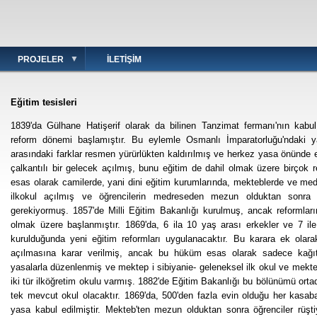
PROJELER
İLETIŞIM
Eğitim tesisleri
1839'da Gülhane Hatişerif olarak da bilinen Tanzimat fermanı'nın kabu
reform dönemi başlamıştır. Bu eylemle Osmanlı İmparatorluğu'ndaki 
arasındaki farklar resmen yürürlükten kaldırılmış ve herkez yasa önünde e
çalkantılı bir gelecek açılmış, bunu eğitim de dahil olmak üzere birçok 
esas olarak camilerde, yani dini eğitim kurumlarında, mekteblerde ve me
ilkokul açılmış ve öğrencilerin medreseden mezun olduktan sonra 
gerekiyormuş. 1857'de Milli Eğitim Bakanlığı kurulmuş, ancak reformlar
olmak üzere başlanmıştır. 1869'da, 6 ila 10 yaş arası erkekler ve 7 ile 
kurulduğunda yeni eğitim reformları uygulanacaktır. Bu karara ek olar
açılmasına karar verilmiş, ancak bu hüküm esas olarak sadece kağıt 
yasalarla düzenlenmiş ve mektep i sibiyanie- geleneksel ilk okul ve mekte
iki tür ilköğretim okulu varmış. 1882'de Eğitim Bakanlığı bu bölünümü ort
tek mevcut okul olacaktır. 1869'da, 500'den fazla evin olduğu her kasabad
yasa kabul edilmiştir. Mekteb'ten mezun olduktan sonra öğrenciler rüştiy