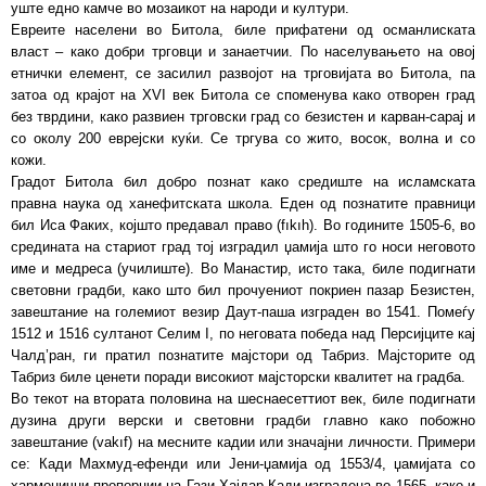
уште едно камче во мозаикот на народи и култури.
Евреите населени во Битола, биле прифатени од османлиската
власт – како добри трговци и занаетчии. По населувањето на овој
етнички елемент, се засилил развојот на трговијата во Битола, па
затоа од крајот на XVI век Битола се споменува како отворен град
без тврдини, како развиен трговски град со безистен и карван-сарај и
со околу 200 еврејски куќи. Се тргува со жито, восок, волна и со
кожи.
Градот Битола бил добро познат како средиште на исламската
правна наука од ханефитската школа. Еден од познатите правници
бил Иса Факих, којшто предавал право (fıkıh). Во годините 1505-6, во
средината на стариот град тој изградил џамија што го носи неговото
име и медреса (училиште). Во Манастир, исто така, биле подигнати
световни градби, како што бил прочуениот покриен пазар Безистен,
завештание на големиот везир Даут-паша изграден во 1541. Помеѓу
1512 и 1516 султанот Селим I, по неговата победа над Персијците кај
Чалд’ран, ги пратил познатите мајстори од Табриз. Мајсторите од
Табриз биле ценети поради високиот мајсторски квалитет на градба.
Во текот на втората половина на шеснаесеттиот век, биле подигнати
дузина други верски и световни градби главно како побожно
завештание (vakıf) на месните кадии или значајни личности. Примери
се: Кади Махмуд-ефенди или Јени-џамија од 1553/4, џамијата со
хармонични пропорции на Гази Хајдар Кади изградена во 1565, како и