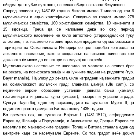
обидел да го убие султанот, но сепак обидот останал безупешен.
Според пописот од 1467-68 година Битола имала 7 маала од кои 6
муслимански и едно христијанско. Севкупно во градот имало 278
муслимански семејства, 160 христијански семејства, 10 неженети и
15 вдовици. Треба да се напомене дека во овој период
муслиманското население не било автохтоно (староседелско) туку
алохтоно, т.е. населено на овие простори предимно од малоазиските
територии на Османлиската Империја со цел подобра контрола на
локалното население, како и создавање на врзивно ткиво врз кое
државата ќе може да се потпре во случај на потреба.
Муслиманското население се населило во маалата на левиот брег
на реката, на повисоката земја и на јужните падини на ридовите (тур.
Bayır mahalle). Најблизу до реката биле изградени најважните градби
на османлискиот исламски град: главната џамија (Ulu cami), со
нејзините верски образовни установи; јавната бања (хамам);
гостилницата и јавната кујна (имарет); пазарот и управни згради.
Сунгур Чауш-беј, еден од војсководците на султанот Мурат II, ја
подигнал првата џамија во Битола околу 1435 година.
Во времето пак, на султанот Бајазит II (1481-1512), сефардските
Евреи од Шпанија и Португалија, и Ашкеназите од Средна Европа се
населиле по македонските градови. Тогаш и Битола станала еден од
центрите каде се населувале Евреите. Со тоа градот веќе добил