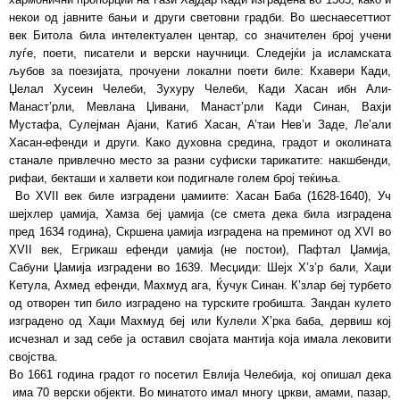
некои од јавните бањи и други световни градби. Во шеснаесеттиот
век Битола била интелектуален центар, со значителен број учени
луѓе, поети, писатели и верски научници. Следејќи ја исламската
љубов за поезијата, прочуени локални поети биле: Кхавери Кади,
Џелал Хусеин Челеби, Зухуру Челеби, Кади Хасан ибн Али-
Манаст’рли, Мевлана Џивани, Манаст’рли Кади Синан, Вахји
Мустафа, Сулејман Ајани, Катиб Хасан, А’таи Нев’и Заде, Ле’али
Хасан-ефенди и други. Како духовна средина, градот и околината
станале привлечно место за разни суфиски тарикатите: накшбенди,
рифаи, бекташи и халвети кои подигнале голем број теќиња.
Во XVII век биле изградени џамиите: Хасан Баба (1628-1640), Уч
шејхлер џамија, Хамза беј џамија (се смета дека била изградена
пред 1634 година), Скршена џамија изградена на преминот од XVI во
XVII век, Егрикаш ефенди џамија (не постои), Пафтал Џамија,
Сабуни Џамија изградени во 1639. Месџиди: Шејх Х’з’р бали, Хаџи
Кетула, Ахмед ефенди, Махмуд ага, Ќучук Синан. К’злар беј турбето
од отворен тип било изградено на турските гробишта. Зандан кулето
изградено од Хаџи Махмуд беј или Кулели Х’рка баба, дервиш кој
исчезнал и зад себе ја оставил својата мантија која имала лековити
својства.
Во 1661 година градот го посетил Евлија Челебија, кој опишал дека
има 70 верски објекти. Во минатото имал многу цркви, амами, пазар,