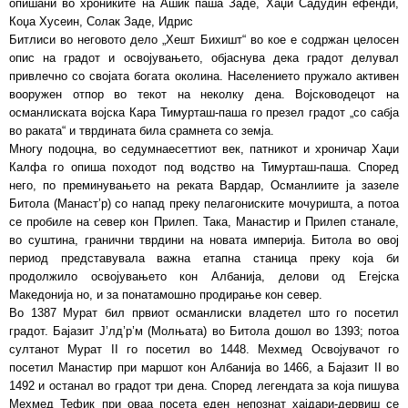
опишани во хрониките на Ашик паша Заде, Хаџи Садудин ефенди,
Коџа Хусеин, Солак Заде, Идрис
Битлиси во неговото дело „Хешт Бихишт“ во кое е содржан целосен
опис на градот и освојувањето, објаснува дека градот делувал
привлечно со својата богата околина. Населението пружало активен
вооружен отпор во текот на неколку дена. Војсководецот на
османлиската војска Кара Тимурташ-паша го презeл градот „со сабја
во раката“ и тврдината била срамнета со земја.
Многу подоцна, во седумнаесеттиот век, патникот и хроничар Хаџи
Калфа го опиша походот под водство на Тимурташ-паша. Според
него, по преминувањето на реката Вардар, Османлиите ја зазеле
Битола (Манаст’р) со напад преку пелагониските мочуришта, а потоа
се пробиле на север кон Прилеп. Така, Манастир и Прилеп станале,
во суштина, гранични тврдини на новата империја. Битола во овој
период представувалa важна етапна станица преку која би
продолжило освојувањето кон Албанија, делови од Егејска
Македонија но, и за понатамошно продирање кон север.
Во 1387 Мурат бил првиот османлиски владетел што го посетил
градот. Бајазит Ј’лд’р’м (Молњата) во Битола дошол во 1393; потоа
султанот Мурат II го посетил во 1448. Мехмед Освојувачот го
посетил Манастир при маршот кон Албанија во 1466, а Бајазит II во
1492 и останал во градот три дена. Според легендата за која пишува
Мехмед Тефик при оваа посета еден непознат хајдари-дервиш се