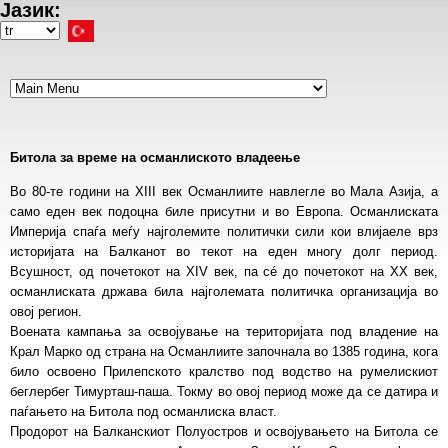
Јазик:
Ana
içeriğe
Select
atla
your
language
Битола за време на османлиското владеење
Во 80-те години на XIII век Османлиите навлегле во Мала Азија, а
само еден век подоцна биле присутни и во Европа. Османлиската
Империја спаѓа меѓу најголемите политички сили кои влијаеле врз
историјата на Балканот во текот на еден многу долг период.
Всушност, од почетокот на XIV век, па сé до почетокот на XX век,
османлиската држава била најголемата политичка организација во
овој регион.
Воената кампања за освојување на територијата под владение на
Крал Марко од страна на Османлиите започнала во 1385 година, кога
било освоено Прилепското кралство под водство на румелискиот
беглербег Тимурташ-паша. Токму во овој период може да се датира и
паѓањето на Битола под османлиска власт.
Продорот на Балканскиот Полуостров и освојувањето на Битола се