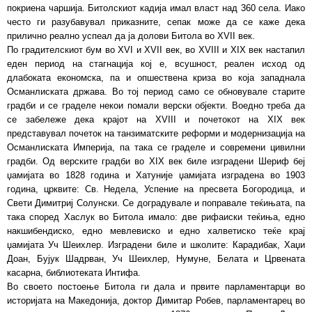
покриена чаршија. Битолскиот кадија имал власт над 360 села. Иако
често ги разубавувал приказните, сепак може да се каже дека
прилично реално успеал да ја долови Битола во XVII век.
По градителскиот бум во XVI и XVII век, во XVIII и XIX век настапил
еден период на стагнација кој е, всушност, реален исход од
длабоката економска, па и опшествена криза во која западнала
Османлиската држава. Во тој период само се обновувале старите
градби и се граделе некои помали верски објекти. Воедно треба да
се забележе дека крајот на XVIII и почетокот на XIX век
представувал почеток на танзиматските реформи и модернизација на
Османлиската Империја, па така се граделе и современи цивилни
градби. Од верските градби во XIX век биле изградени Шериф беј
џамијата во 1828 година и Хатуније џамијата изградена во 1903
година, црквите: Св. Недела, Успение на пресвета Богородица, и
Свети Димитриј Солунски. Се доградувале и поправале теќињата, па
така според Хаслук во Битола имало: две рифаиски теќиња, едно
накшибендиско, едно мевлевиско и едно халветиско теќе крај
џамијата Уч Шеихлер. Изградени биле и школите: Карадибак, Хаџи
Доан, Бујук Шадрван, Уч Шеихлер, Нумуне, Белата и Црвената
касарна, библиотеката Интифа.
Во своетo постоење Битола ги дала и првите парламентарци во
историјата на Македонија, доктор Димитар Робев, парламентарец во