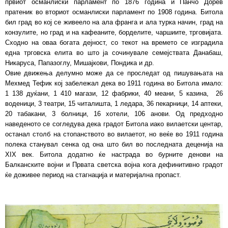
првиот османлиски парламент по 1876 година и Панчо Дорев
пратеник во вториот османлиски парламент по 1908 година. Битола
бил град во кој се живеело на ала франга и ала турка начин, град на
конзулите, но град и на кафеаните, борделите, чаршиите, трговијата.
Сходно на оваа богата дејност, со текот на времето се изградила
една трговска елита во што ја сочинувале семејствата Данабаш,
Никаруса, Папазоглу, Мишајкови, Пондика и др.
Овие движења делумно може да се проследат од пишувањата на
Мехмед Тефик кој забележал дека во 1911 година во Битола имало:
1 138 дуќани, 1 410 магази, 12 фабрики, 40 меани, 5 казина, 26
воденици, 3 театри, 15 читалишта, 1 ледара, 36 пекарници, 14 аптеки,
20 табакани, 3 болници, 16 хотели, 106 анови. Од предходно
наведеното се согледува дека градот Битола иако вилаетски центар,
останал столб на стопанството во вилаетот, но веќе во 1911 година
полека станувал сенка од она што бил во последната деценија на
XIX век. Битола додатно ќе настрада во бурните денови на
Балканските војни и Првата светска војна кога дефинитивно градот
ќе доживее период на стагнација и материјална пропаст.