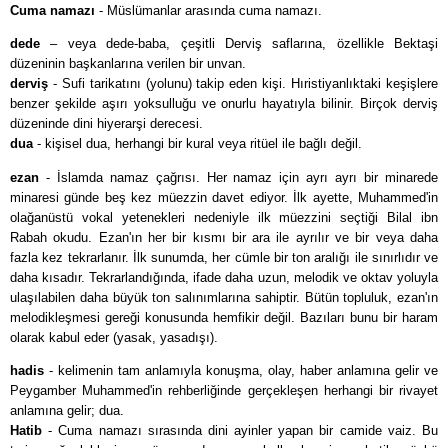
Cuma namazı
- Müslümanlar arasında cuma namazı.
dede
– veya dede-baba, çeşitli Derviş saflarına, özellikle Bektaşi
düzeninin başkanlarına verilen bir unvan.
derviş
- Sufi tarikatını (yolunu) takip eden kişi. Hıristiyanlıktaki keşişlere
benzer şekilde aşırı yoksulluğu ve onurlu hayatıyla bilinir. Birçok derviş
düzeninde dini hiyerarşi derecesi.
dua
- kişisel dua, herhangi bir kural veya ritüel ile bağlı değil.
ezan
- İslamda namaz çağrısı. Her namaz için ayrı ayrı bir minarede
minaresi günde beş kez müezzin davet ediyor. İlk ayette, Muhammed'in
olağanüstü vokal yetenekleri nedeniyle ilk müezzini seçtiği Bilal ibn
Rabah okudu. Ezan'ın her bir kısmı bir ara ile ayrılır ve bir veya daha
fazla kez tekrarlanır. İlk sunumda, her cümle bir ton aralığı ile sınırlıdır ve
daha kısadır. Tekrarlandığında, ifade daha uzun, melodik ve oktav yoluyla
ulaşılabilen daha büyük ton salınımlarına sahiptir. Bütün topluluk, ezan'ın
melodikleşmesi gereği konusunda hemfikir değil. Bazıları bunu bir haram
olarak kabul eder (yasak, yasadışı).
hadis
- kelimenin tam anlamıyla konuşma, olay, haber anlamına gelir ve
Peygamber Muhammed'in rehberliğinde gerçekleşen herhangi bir rivayet
anlamına gelir; dua.
Hatib
- Cuma namazı sırasında dini ayinler yapan bir camide vaiz. Bu