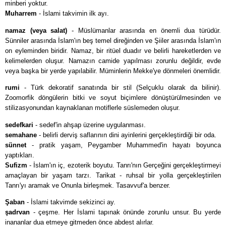
minberi yoktur.
Muharrem
- İslami takvimin ilk ayı.
namaz (veya salat)
- Müslümanlar arasında en önemli dua türüdür.
Sünniler arasında İslam'ın beş temel direğinden ve Şiiler arasında İslam'ın
on eyleminden biridir. Namaz, bir ritüel duadır ve belirli hareketlerden ve
kelimelerden oluşur. Namazın camide yapılması zorunlu değildir, evde
veya başka bir yerde yapılabilir. Müminlerin Mekke'ye dönmeleri önemlidir.
rumi
- Türk dekoratif sanatında bir stil (Selçuklu olarak da bilinir).
Zoomorfik döngülerin bitki ve soyut biçimlere dönüştürülmesinden ve
stilizasyonundan kaynaklanan motiflerle süslemeden oluşur.
sedefkari
- sedef'in ahşap üzerine uygulanması.
semahane
- belirli derviş saflarının dini ayinlerini gerçekleştirdiği bir oda.
sünnet
- pratik yaşam, Peygamber Muhammed'in hayatı boyunca
yaptıkları.
Sufizm
- İslam'ın iç, ezoterik boyutu. Tanrı'nın Gerçeğini gerçekleştirmeyi
amaçlayan bir yaşam tarzı. Tarikat - ruhsal bir yolla gerçekleştirilen
Tanrı'yı aramak ve Onunla birleşmek. Tasavvuf'a benzer.
Şaban
- İslami takvimde sekizinci ay.
şadrvan
- çeşme. Her İslami tapınak önünde zorunlu unsur. Bu yerde
inananlar dua etmeye gitmeden önce abdest alırlar.