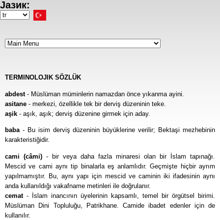
Јазик:
Ana
içeriğe
Select
atla
your
language
TERMINOLOJIK SÖZLÜK
abdest
- Müslüman müminlerin namazdan önce yıkanma ayini.
asitane
- merkezi, özellikle tek bir derviş düzeninin teke.
aşik
- aşık, aşık; derviş düzenine girmek için aday.
baba
- Bu isim derviş düzeninin büyüklerine verilir; Bektaşi mezhebinin
karakteristiğidir.
cami (câmi)
- bir veya daha fazla minaresi olan bir İslam tapınağı.
Mescid ve cami aynı tip binalarla eş anlamlıdır. Geçmişte hiçbir ayrım
yapılmamıştır. Bu, aynı yapı için mescid ve caminin iki ifadesinin aynı
anda kullanıldığı vakafname metinleri ile doğrulanır.
cemat
- İslam inancının üyelerinin kapsamlı, temel bir örgütsel birimi.
Müslüman Dini Topluluğu, Patrikhane. Camide ibadet edenler için de
kullanılır.