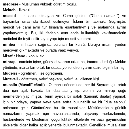
medrese
- Müslüman yüksek öğretim okulu.
Mekteb
- ilkokul.
mescid
- minaresi olmayan ve Cuma günleri ("Cuma namazı") ve
bayramlar sırasında ibadet edilmeyen İslami bir tapınak. Geçmişte,
mescit ve cami aynı tür binalarla eşanlamlıymış ve aralarında ayrım
yapılmıyormuş. Bu, iki ifadenin aynı anda kullanıldığı vakıfnamelerin
metinleri ile teyit edilir: aynı yapı için mescit ve cami.
minber
- mihrabın sağında bulunan bir kürsü. Buraya imam, yerden
merdiven çıkmaktadır ve burada vaaz veriyor.
Misafir Hane
- konuk evi.
mihrap
- caminin içine, güney duvarının ortasına, imamın durduğu Mekke
yönünde, inananları ortak bir duada yönlendiren yarım daire biçimli bir niş.
Muderis
- öğretmen, lise öğretmeni.
Muteveli
- öğretmen, vakıf başkanı, vakıf ile ilgilenen kişi.
musalla (Musallî câmii)
- Osmanlı döneminde, her iki Bayram için ortak
dua için açık havada bir dua alanıymış. Zemin ve mihrap çoğu
mermerden yapılmıştır. Terim ayrıca bir salah (kanonik dualar) yapmak
için bir odaya, yapıya veya yere atıfta bulunabilir ve bir "dua salonu"
anlamına gelir. Günümüzde bu tür musallalar, Müslümanların günlük
namazlarını yapmak için havaalanlarında, alışveriş merkezlerinde,
hastanelerde ve Müslüman çoğunluktaki ülkelerde ve bazı gayrimüslim
ülkelerde diğer halka açık yerlerde bulunmaktadır. Genellikle musalla'nın