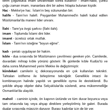
terim çoğunlukla imam ünvanından sonra kullanılır - imam-hatib, çünkü
çoğu zaman imam, inananlara dini bir adres hitapta bulunan kişidir.
Hac
- Mekke'ye hac. İslam'ın beş sütunundan biri.
halife
- Tanrı'nın halefi. Peygamber Muhammed'in halefi kabul edilen
Müslümanlar'da manevi lider unvanı.
İlahi
- Tanrı'ya övgü şarkısı (İlahi ilahi).
imam
- Toplumda İslami dini lider.
imaret
- ücretsiz ortak mutfak.
İslam
- Tanrı'nın isteğine "boyun eğme".
kadı
- şeriatı uygulayan bir hakim.
kıble
- dua sırasında bir Müslümanın çevrilmesi gereken yön. Camilerde,
duvardaki mihrap kıble yönünü gösterir. İlk günlerde kıble Kudüs'tü ve
daha sonra Muhammed yerini Mekke ile değiştirmiştir.
kündekari
camilerin iç dekorasyonunda en çok kullanılan teknikti.
Tahtaları istifleme ile birleştirme tekniğidir. Genellikle intarzi ile
kombinasyon halinde yapıldı ve genellikle oyma ile desteklendi. Bu
şekilde ahşap objeler daha Selçuklular'da süslendi, ama mükemmelliğe
Osmanlılar'da ulaşıldı.
mahvil
- caminin içinde, ön kapının üstünde ve tüm duvar boyunca veya
tam ortasında taş veya ahşap direklere yerleştirilmiş bir galeri. Burada
dualar sırasında müezzin duruyor. Burası kadınlar için de bir yer.