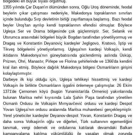
bölgedeki en büyük siyasi örgütmüş.
1355 yılında Çar Duşan'ın ölümünden sonra, Oğlu Uroş döneminde, feodal
beylerin çıkar çatışması nedeniyle, Makedonya topraklarının sınırları
içinde bulunduğu Sırp devletinin birliği zayıflamaya başlamış. Bazı feodal
beyler Uroş'tan ayrılıp kendi topraklarının efendisi olmuşlar. Böylece
Ugleşa Ser ve Drama bölgesinde çok güçlenmiştir. Ser, Selanik ve
Utsrumca arasındaki bölgeleri büyük Bogdan tarafından yönetiliyormuş ve
Dragaş ve Konstantin Deyanoviç kardeşler Jegligovo, Kratovo, İştip ve
Tikveş bölgelerini yönetiyorlarmış. Ugleşa'nın kardeşi Volkaşin, kendi
iktidarını Makedonya’nın güneybatısında güclendirmiş aslında Üsküp,
Prizren, Ohri, Manastır, Pirlepe ve Florina şehirlerinde ve 1366'da kendini
kral ilan etmiş. Böylece dağılık Makedonya bölgesi Osmanlıların girişini
kolaylaştırmıştır.
Darbeye ilk kişi olduğu için, Ugleşa tehlikeyi hissettmiş ve kardeşi
Volkaşin ile birlikte Osmanlıların işgalini önlemeye çalışmışlar. 26 Ekim
1371'de Çernomen köyü (bugün Yunanistan'da Ormenio) yakınlarında
bulunan Maritsa nehri kıyısında Lala Şahin Paşa tarafından yönetilen
Osmanlı Ordusu ile Volkaşiin Mırnyavčević ordusu ve kardeşi Despot
Yovan Ugleşa’nın ordusu aralarında Maritsa muharebesi gerçekleşmiştir.
Yerel yöneticiler kardeşler Deyanov-despot Yovan, Konstantin Dragaş ve
daha sonra Volkaşin'in oğlu ve diğerleri, Türk sultanının egemenliğini
tanımak, vergi ödemek ve ordularına katılarak devamdaki Balkan
kampanyalarna katılma yükümlülüğü ile vasaları olmak zorunda