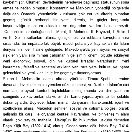
kaybetmiştir. Ölümleri, devletlerinin neredeyse bağımsız statüsünün sona
ermesine neden olmuştur. Konstantin ve Marko'nun yönettiği bölgelerde
doğrudan Osmanlı yönetiminin kurulması çok zor ve direniş olmadan
geçmiş, çünkü herhangi bir yerel direniş, iç güçler karşısında
başarısızlığa mahkum olacaktı ve dışarıdan yardım beklenemezdi.
Osmanlı imparatorluğunun II. Murat, II. Mehmed, II. Bayezid, I. Selim I
ve II. Selim sultanları altında genişlemesi ve istikrara kavuşturulması
sırasında, bu imparatorluk büyük maddi potansiyel kaynakları ile İslam
dünyasının lideri haline geldiğinde, Makedonya'da yeni siyasi ve sosyal
ilişkilerin yanı sıra mimari çalışmanın gelişimini önemli ölçüde etkileyen
yeni ekonomik, sosyal, dini ve kültürel fırsatlar yaratılmıştır. Yeni
kavramsal, felsefi ve sanatsal etkilerin yanı sıra yerel kültürel ve inşaat
gelenekleri ve yenilikleri ile iç içe geçmeye dayanıyormuş.
Sultan II. Mehmed'in idaresi altında yürütülen Timaro-Spahi sistemine
dayanan devlet düzeninin yeniden düzenlenmesi, ve özellikle İslam'ın dini
normları, bireysel kentsel toplulukların oluşumunda ve dini yapıların
içeriğinde ve kavramlarında ve bir dizi kamu yapıda ayrılmaz bir şekilde
dokumuşlardır. Böylece, İslam mimari dünyasının karakteristik içeril ve
özelliklerini almış, Makedon şehirleri sosyal ve çalışma bölgesi olarak
gelişmiş bir çarşı ile oryantal kentsel kavramları, ve bir yerleşim alanı
olarak çok sayıda mahalle. Üsküp'ün ilk hükümdarı üskübü fetheden
Paşa Yiğit Bey (1392-1414) olmuş. Ondan sonra oğlu Ishak Bey (1414-
1439) aynı pozisyonu almış, yerine oğlu Isa Bey gelmiş (1439-1463). Isa