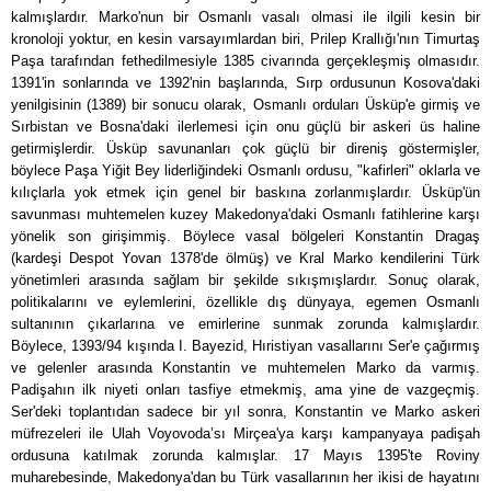
kalmışlardır. Marko'nun bir Osmanlı vasalı olmasi ile ilgili kesin bir
kronoloji yoktur, en kesin varsayımlardan biri, Prilep Krallığı'nın Timurtaş
Paşa tarafından fethedilmesiyle 1385 civarında gerçekleşmiş olmasıdır.
1391'in sonlarında ve 1392'nin başlarında, Sırp ordusunun Kosova'daki
yenilgisinin (1389) bir sonucu olarak, Osmanlı orduları Üsküp'e girmiş ve
Sırbistan ve Bosna'daki ilerlemesi için onu güçlü bir askeri üs haline
getirmişlerdir. Üsküp savunanları çok güçlü bir direniş göstermişler,
böylece Paşa Yiğit Bey liderliğindeki Osmanlı ordusu, "kafirleri" oklarla ve
kılıçlarla yok etmek için genel bir baskına zorlanmışlardır. Üsküp'ün
savunması muhtemelen kuzey Makedonya'daki Osmanlı fatihlerine karşı
yönelik son girişimmiş. Böylece vasal bölgeleri Konstantin Dragaş
(kardeşi Despot Yovan 1378'de ölmüş) ve Kral Marko kendilerini Türk
yönetimleri arasında sağlam bir şekilde sıkışmışlardır. Sonuç olarak,
politikalarını ve eylemlerini, özellikle dış dünyaya, egemen Osmanlı
sultanının çıkarlarına ve emirlerine sunmak zorunda kalmışlardır.
Böylece, 1393/94 kışında I. Bayezid, Hıristiyan vasallarını Ser'e çağırmış
ve gelenler arasında Konstantin ve muhtemelen Marko da varmış.
Padişahın ilk niyeti onları tasfiye etmekmiş, ama yine de vazgeçmiş.
Ser'deki toplantıdan sadece bir yıl sonra, Konstantin ve Marko askeri
müfrezeleri ile Ulah Voyovoda’sı Mirçea'ya karşı kampanyaya padişah
ordusuna katılmak zorunda kalmışlar. 17 Mayıs 1395'te Roviny
muharebesinde, Makedonya'dan bu Türk vasallarının her ikisi de hayatını