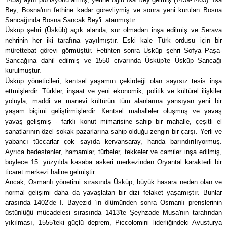
Bey, Bosna'nın fethine kadar görevliymiş ve sonra yeni kurulan Bosna
Sancağında Bosna Sancak Bey'i atanmıştır.
Üsküp şehri (Üsküb) açık alanda, sur olmadan inşa edilmiş ve Serava
nehrinin her iki tarafına yayılmıştır. Eski kale Türk ordusu için bir
mürettebat görevi görmüştür. Fetihten sonra Üsküp şehri Sofya Paşa-
Sancağına dahil edilmiş ve 1550 civarında Üsküp'te Üsküp Sancağı
kurulmuştur.
Üsküp yöneticileri, kentsel yaşamın çekirdeği olan sayısız tesis inşa
ettmişlerdir. Türkler, inşaat ve yeni ekonomik, politik ve kültürel ilişkiler
yoluyla, maddi ve manevi kültürün tüm alanlarına yansıyan yeni bir
yaşam biçimi geliştirmişlerdir. Kentsel mahalleler oluşmuş ve yavaş
yavaş gelişmiş - farklı konut mimarisine sahip bir mahalle, çeşitli el
sanatlarının özel sokak pazarlarına sahip olduğu zengin bir çarşı. Yerli ve
yabancı tüccarlar çok sayıda kervansaray, handa barındırılıyormuş.
Ayrıca bedestenler, hamamlar, türbeler, tekkeler ve camiler inşa edilmiş,
böylece 15. yüzyılda kasaba askeri merkezinden Oryantal karakterli bir
ticaret merkezi haline gelmiştir.
Ancak, Osmanlı yönetimi sırasında Üsküp, büyük hasara neden olan ve
normal gelişimi daha da yavaşlatan bir dizi felaket yaşamıştır. Bunlar
arasında 1402'de I. Bayezid 'in ölümünden sonra Osmanlı prenslerinin
üstünlüğü mücadelesi sırasında 1413'te Şeyhzade Musa'nın tarafından
yıkılması, 1555'teki güçlü deprem, Piccolomini liderliğindeki Avusturya