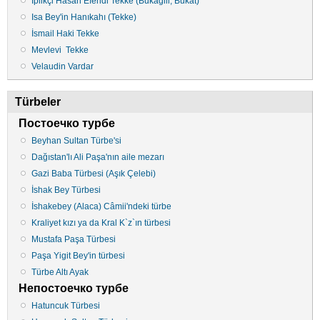
İplikçi Hasan Efendi Tekke (Bukagili, Bukat)
Isa Bey'in Hanıkahı (Tekke)
İsmail Haki Tekke
Mevlevi Tekke
Velaudin Vardar
Türbeler
Постоечко турбе
Beyhan Sultan Türbe'si
Dağıstan'lı Ali Paşa'nın aile mezarı
Gazi Baba Türbesi (Aşık Çelebi)
İshak Bey Türbesi
İshakebey (Alaca) Câmii'ndeki türbe
Kraliyet kızı ya da Kral K`z`ın türbesi
Mustafa Paşa Türbesi
Paşa Yigit Bey'in türbesi
Türbe Altı Ayak
Непостоечко турбе
Hatuncuk Türbesi