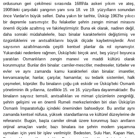
ordusunun geri çekilmesi sırasında 1689'da askeri yıkım ve ateş,
1908'deki çarşıdaki yangının yanı sıra 18. ve 19. yüzyılların sonundan
önce Vardar'ın büyük selleri. Daha yakın bir tarihte, Üsküp 1963'te yıkıcı
bir depremle sarsımıştır. Bu felaketler şehrin zengin mimari mirasını
önemli ölçüde azaltmış ve fakirleştirmiştir. Buna ek olarak, nadiren değil,
daha sonraki müdahalelerle, bazı binalar karakterlerini değiştirmiş ve
özgünlüklerini ve anıtsallıklarını büyük ölçüde kaybetmişlerdir. Anıt
sayısının azaltılmasında çeşitli kentsel planlar da rol oynamıştır.
Yukarıdaki nedenlere rağmen, Üsküp'teki birçok anıt, beş yüzyıl boyunca
yaratılan Osmanlıların zengin manevi ve maddi kültürü olarak
korunmuştur. Bunlar dini binalar: camiler-mescitler, medreseler, türbeler ve
evler ve aynı zamanda kamu karakterleri olan binalar: imaretler,
kervansaraylar, hanlar, çarşılar, hamamlar, su tedarik sistemleri, halk
çeşmeleri, köprüler. Bu binaların çoğu çok eskidir ve Üsküp'teki Osmanlı
yönetiminin ilk yıllarına, özellikle 15. ve 16. yüzyıllara dayanmaktadır. Bu
binaların sayısız temsili, anıtsallıkları ve mimari çözümlerin zenginliği,
şehrin gelişimi ve en önemli Rumeli merkezlerinden biri olan Üsküp'ün
Osmanlı İmparatorluğu içindeki öneminden bahsediyor. Bu anıtlar aynı
zamanda kentsel nüfusa, yüksek standartlarına ve kültürel düzeylerine de
referanstır. Bugün, başta camiler olmak üzere korunmuş bazı anıtların
orijinal amaçları vardır, bazı binalara ise şehrin modern yaşamına
uymaları için yeni bir işlev verilmiştir. Bedesten, Sulu Han, Kapan Han,