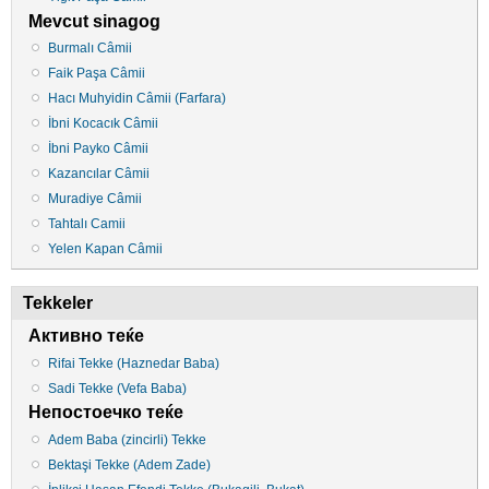
Mevcut sinagog
Burmalı Câmii
Faik Paşa Câmii
Hacı Muhyidin Câmii (Farfara)
İbni Kocacık Câmii
İbni Payko Câmii
Kazancılar Câmii
Muradiye Câmii
Tahtalı Camii
Yelen Kapan Câmii
Tekkeler
Активно теќе
Rifai Tekke (Haznedar Baba)
Sadi Tekke (Vefa Baba)
Непостоечко теќе
Adem Baba (zincirli) Tekke
Bektaşi Tekke (Adem Zade)