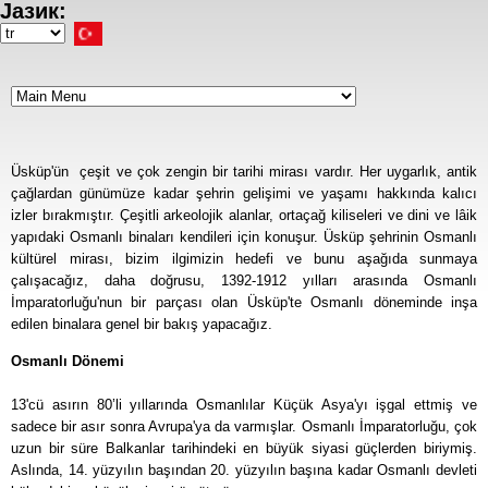
Јазик:
Ana
içeriğe
Select
atla
your
language
Üsküp'ün çeşit ve çok zengin bir tarihi mirası vardır. Her uygarlık, antik
çağlardan günümüze kadar şehrin gelişimi ve yaşamı hakkında kalıcı
izler bırakmıştır. Çeşitli arkeolojik alanlar, ortaçağ kiliseleri ve dini ve lâik
yapıdaki Osmanlı binaları kendileri için konuşur. Üsküp şehrinin Osmanlı
kültürel mirası, bizim ilgimizin hedefi ve bunu aşağıda sunmaya
çalışacağız, daha doğrusu, 1392-1912 yılları arasında Osmanlı
İmparatorluğu'nun bir parçası olan Üsküp'te Osmanlı döneminde inşa
edilen binalara genel bir bakış yapacağız.
Osmanlı Dönemi
13'cü asırın 80’li yıllarında Osmanlılar Küçük Asya'yı işgal ettmiş ve
sadece bir asır sonra Avrupa'ya da varmışlar. Osmanlı İmparatorluğu, çok
uzun bir süre Balkanlar tarihindeki en büyük siyasi güçlerden biriymiş.
Aslında, 14. yüzyılın başından 20. yüzyılın başına kadar Osmanlı devleti