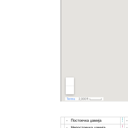
- Постоечка џамија
- Непостоечка џамија