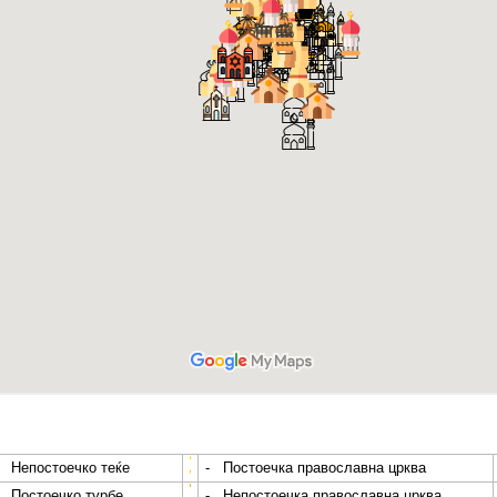
- Непостоечко теќе
- Постоечка православна црква
- Постоечко турбе
- Непостоечка православна црква