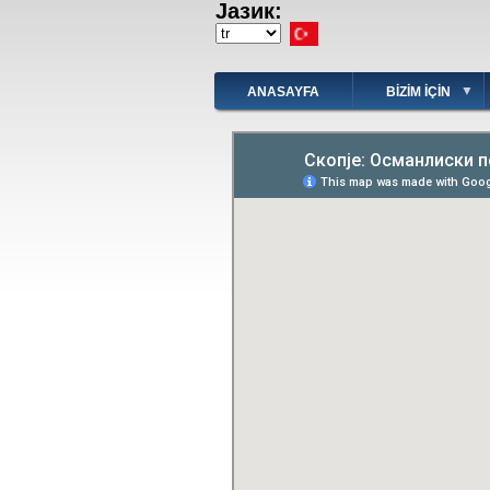
Јазик:
Ana
içeriğe
Select
atla
your
language
ANASAYFA
BIZIM IÇIN