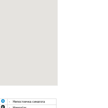
- Непостоечка синагога
- Намазѓах