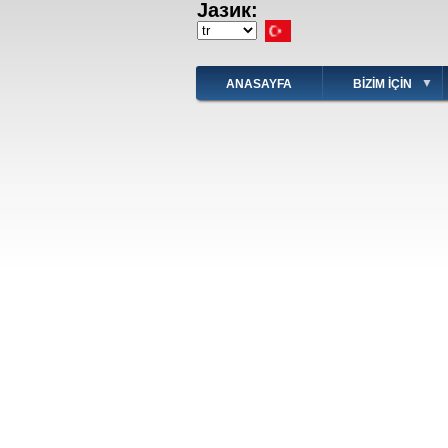
Јазик:
Ana
içeriğe
Select
atla
your
language
ANASAYFA
BIZIM IÇIN