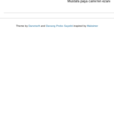
Mustafa paşa camii'nin ezanı
Theme by
Danetsoft
and
Danang Probo Sayekti
inspired by
Maksimer