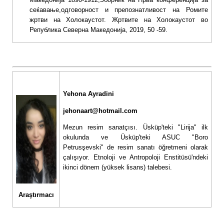
сеќавање,одговорност и препознатливост на Ромите
жртви на Холокаустот. Жртвите на Холокаустот во
Република Северна Македoнија, 2019, 50 -59.
Yehona Ayradini
jehonaart@hotmail.com
Mezun resim sanatçısı. Üsküp'teki "Lirija" ilk
okulunda ve Üsküp'teki ASUC "Boro
Petrusşevski" de resim sanatı öğretmeni olarak
çalışıyor. Etnoloji ve Antropoloji Enstitüsü'ndeki
ikinci dönem (yüksek lisans) talebesi.
Araştırmacı