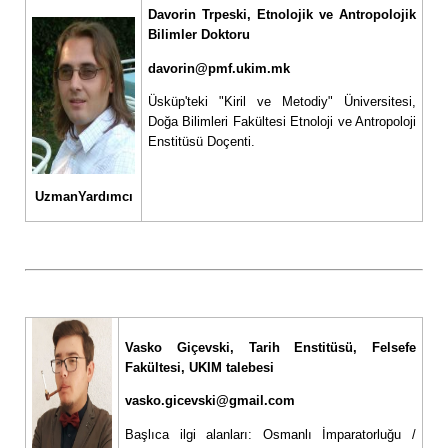
Davorin Trpeski,
Etnolojik ve Antropolojik
Bilimler Doktoru
davorin@pmf.ukim.mk
Üsküp'teki "Kiril ve Metodiy" Üniversitesi,
Doğa Bilimleri Fakültesi Etnoloji ve Antropoloji
Enstitüsü Doçenti.
UzmanYardımcı
Vasko Giçevski, Tarih Enstitüsü, Felsefe
Fakültesi, UKIM talebesi
vasko.gicevski@gmail.com
Başlıca ilgi alanları: Osmanlı İmparatorluğu /