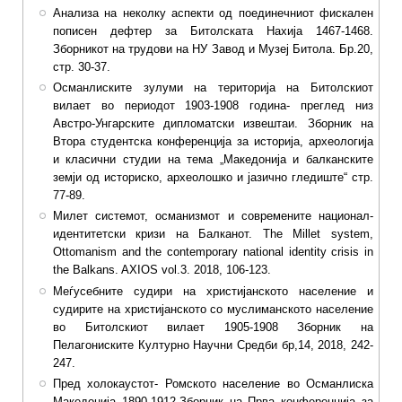
Анализа на неколку аспекти од поединечниот фискален
пописен дефтер за Битолската Нахија 1467-1468.
Зборникот на трудови на НУ Завод и Музеј Битола. Бр.20,
стр. 30-37.
Османлиските зулуми на територија на Битолскиот
вилает во периодот 1903-1908 година- преглед низ
Австро-Унгарските дипломатски извештаи. Зборник на
Втора студентска конференција за историја, археологија
и класични студии на тема „Македонија и балканските
земји од историско, археолошко и јазично гледиште“ стр.
77-89.
Милет системот, османизмот и современите национал-
идентитетски кризи на Балканот. The Millet system,
Ottomanism and thе contemporary national identity crisis in
the Balkans. AXIOS vol.3. 2018, 106-123.
Меѓусебните судири на христијанското население и
судирите на христијанското со муслиманското население
во Битолскиот вилает 1905-1908 Зборник на
Пелагониските Културно Научни Средби бр,14, 2018, 242-
247.
Пред холокаустот- Ромското население во Османлиска
Македонија 1890-1912,Зборник на Прва конференција за