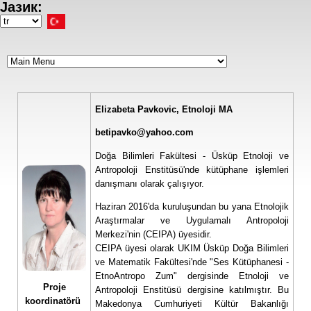
Јазик:
Ana
içeriğe
Select
atla
your
language
Elizabeta Pavkovic, Etnoloji MA
betipavko@yahoo.com
Doğa Bilimleri Fakültesi - Üsküp Etnoloji ve
Antropoloji Enstitüsü'nde kütüphane işlemleri
danışmanı olarak çalışıyor.
Haziran 2016'da kuruluşundan bu yana Etnolojik
Araştırmalar ve Uygulamalı Antropoloji
Merkezi'nin (CEIPA) üyesidir.
CEIPA üyesi olarak UKIM Üsküp Doğa Bilimleri
ve Matematik Fakültesi'nde "Ses Kütüphanesi -
EtnoAntropo Zum" dergisinde Etnoloji ve
Proje
Antropoloji Enstitüsü dergisine katılmıştır. Bu
koordinatörü
Makedonya Cumhuriyeti Kültür Bakanlığı