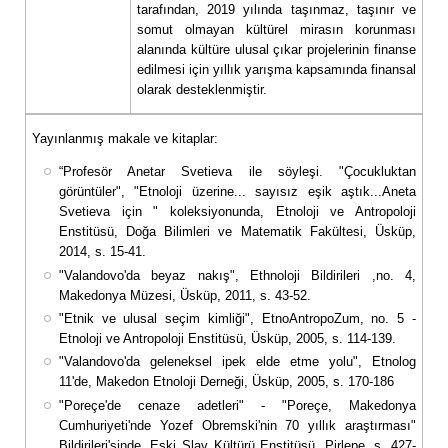
tarafından, 2019 yılında taşınmaz, taşınır ve
somut olmayan kültürel mirasın korunması
alanında kültüre ulusal çıkar projelerinin finanse
edilmesi için yıllık yarışma kapsamında finansal
olarak desteklenmiştir.
Yayınlanmış makale ve kitaplar:
“Profesör Anetar Svetieva ile söyleşi. "Çocukluktan
görüntüler", "Etnoloji üzerine... sayısız eşik aştık...Aneta
Svetieva için " koleksiyonunda, Etnoloji ve Antropoloji
Enstitüsü, Doğa Bilimleri ve Matematik Fakültesi, Üsküp,
2014, s. 15-41.
"Valandovo'da beyaz nakış", Ethnoloji Bildirileri ,no. 4,
Makedonya Müzesi, Üsküp, 2011, s. 43-52.
"Etnik ve ulusal seçim kimliği", EtnoAntropoZum, no. 5 -
Etnoloji ve Antropoloji Enstitüsü, Üsküp, 2005, s. 114-139.
"Valandovo'da geleneksel ipek elde etme yolu", Etnolog
11'de, Makedon Etnoloji Derneği, Üsküp, 2005, s. 170-186
"Poreçе'de cenaze adetleri" - "Poreçе, Makedonya
Cumhuriyeti'nde Yozef Obremski'nin 70 yıllık araştırması"
Bildirileri'sinde, Eski Slav Kültürü Enstitüsü, Pirlepe, s. 427-