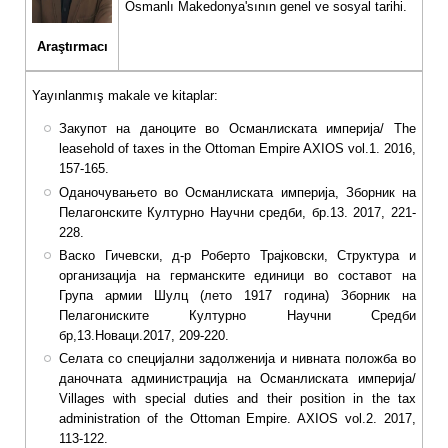
Osmanlı Makedonya'sının genel ve sosyal tarihi.
Araştırmacı
Yayınlanmış makale ve kitaplar:
Закупот на даноците во Османлиската империја/ The
leasehold of taxes in the Ottoman Empire AXIOS vol.1. 2016,
157-165.
Оданочувањето во Османлиската империја, Зборник на
Пелагонските Културно Научни средби, бр.13. 2017, 221-
228.
Васко Гичевски, д-р Роберто Трајковски, Структура и
организација на германските единици во составот на
Група армии Шулц (лето 1917 година) Зборник на
Пелагониските Културно Научни Средби
бр,13.Новаци.2017, 209-220.
Селата со специјални задолженија и нивната положба во
даночната администрација на Османлиската империја/
Villages with special duties and their position in the tax
administration of the Ottoman Empire. AXIOS vol.2. 2017,
113-122.