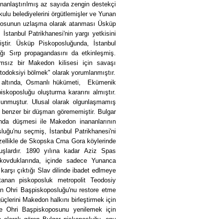
unanlaştırılmış az sayıda zengin destekçi
kulu belediyelerini örgütlemişler ve Yunan
koposunun uzlaşma olarak atanması Üsküp
 İstanbul Patrikhanesi'nin yargı yetkisini
miştir. Üsküp Piskoposluğunda, İstanbul
ğı Sırp propagandasını da etkinleşmiş.
sız bir Makedon kilisesi için savaşı
Ortodoksiyi bölmek" olarak yorumlanmıştır.
ti altında, Osmanlı hükümeti, Ekümenik
iskoposluğu oluşturma kararını almıştır.
ulunmuştur. Ulusal olarak olgunlaşmamış
i benzer bir düşman görememiştir. Bulgar
ında düşmesi ile Makedon inananlarının
uğu'nu seçmiş, İstanbul Patrikhanesi'ni
özellikle de Skopska Crna Gora köylerinde
muşlardır. 1890 yılına kadar Aziz Spas
ni kovduklarında, içinde sadece Yunanca
 karşı çıktığı Slav dilinde ibadet edlmeye
atanan piskoposluk metropolit Teodosiy
n Ohri Başpiskoposluğu'nu restore etme
çlerini Makedon halkını birleştirmek için
e Ohri Başpiskoposunu yenilemek için