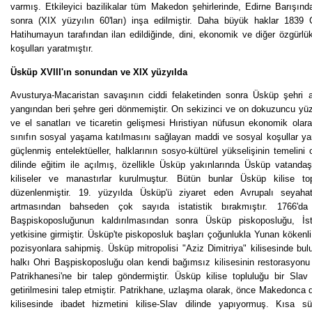
varmış. Etkileyici bazilikalar tüm Makedon şehirlerinde, Edirne Barışın
sonra (XIX yüzyılın 60'ları) inşa edilmiştir. Daha büyük haklar 1839
Hatihumayun tarafından ilan edildiğinde, dini, ekonomik ve diğer özgürlük
koşulları yaratmıştır.
Üsküp XVIII'ın sonundan ve XIX yüzyılda
Avusturya-Macaristan savaşının ciddi felaketinden sonra Üsküp şehri 
yangından beri şehre geri dönmemiştir. On sekizinci ve on dokuzuncu yüz
ve el sanatları ve ticaretin gelişmesi Hıristiyan nüfusun ekonomik olara
sınıfın sosyal yaşama katılmasını sağlayan maddi ve sosyal koşullar yar
güçlenmiş entelektüeller, halklarının sosyo-kültürel yükselişinin temelini
dilinde eğitim ile açılmış, özellikle Üsküp yakınlarında Üsküp vatandaşla
kiliseler ve manastırlar kurulmuştur. Bütün bunlar Üsküp kilise top
düzenlenmiştir. 19. yüzyılda Üsküp'ü ziyaret eden Avrupalı seyahat 
artmasından bahseden çok sayıda istatistik bırakmıştır. 1766'd
Başpiskoposluğunun kaldırılmasından sonra Üsküp piskoposluğu, İst
yetkisine girmiştir. Üsküp'te piskoposluk başları çoğunlukla Yunan kökenl
pozisyonlara sahipmiş. Üsküp mitropolisi "Aziz Dimitriya" kilisesinde b
halkı Ohri Başpiskoposluğu olan kendi bağımsız kilisesinin restorasyonu
Patrikhanesi'ne bir talep göndermiştir. Üsküp kilise topluluğu bir Slav
getirilmesini talep etmiştir. Patrikhane, uzlaşma olarak, önce Makedonca dil
kilisesinde ibadet hizmetini kilise-Slav dilinde yapıyormuş. Kısa s