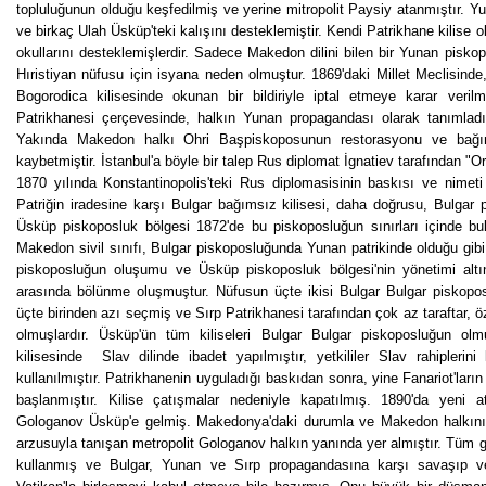
topluluğunun olduğu keşfedilmiş ve yerine mitropolit Paysiy atanmıştır. Y
ve birkaç Ulah Üsküp'teki kalışını desteklemiştir. Kendi Patrikhane kilise o
okullarını desteklemişlerdir. Sadece Makedon dilini bilen bir Yunan pis
Hıristiyan nüfusu için isyana neden olmuştur. 1869'daki Millet Meclisinde,
Bogorodica kilisesinde okunan bir bildiriyle iptal etmeye karar veril
Patrikhanesi çerçevesinde, halkın Yunan propagandası olarak tanımladı
Yakında Makedon halkı Ohri Başpiskoposunun restorasyonu ve bağım
kaybetmiştir. İstanbul'a böyle bir talep Rus diplomat İgnatiev tarafından "
1870 yılında Konstantinopolis'teki Rus diplomasisinin baskısı ve nime
Patriğin iradesine karşı Bulgar bağımsız kilisesi, daha doğrusu, Bulgar p
Üsküp piskoposluk bölgesi 1872'de bu piskoposluğun sınırları içinde b
Makedon sivil sınıfı, Bulgar piskoposluğunda Yunan patrikinde olduğu gib
piskoposluğun oluşumu ve Üsküp piskoposluk bölgesi'nin yönetimi alt
arasında bölünme oluşmuştur. Nüfusun üçte ikisi Bulgar Bulgar piskoposl
üçte birinden azı seçmiş ve Sırp Patrikhanesi tarafından çok az taraftar, 
olmuşlardır. Üsküp'ün tüm kiliseleri Bulgar Bulgar piskoposluğun ol
kilisesinde Slav dilinde ibadet yapılmıştır, yetkililer Slav rahipleri
kullanılmıştır. Patrikhanenin uyguladığı baskıdan sonra, yine Fanariot'ların
başlanmıştır. Kilise çatışmalar nedeniyle kapatılmış. 1890'da yeni 
Gologanov Üsküp'e gelmiş. Makedonya'daki durumla ve Makedon halkını
arzusuyla tanışan metropolit Gologanov halkın yanında yer almıştır. Tüm gü
kullanmış ve Bulgar, Yunan ve Sırp propagandasına karşı savaşıp v