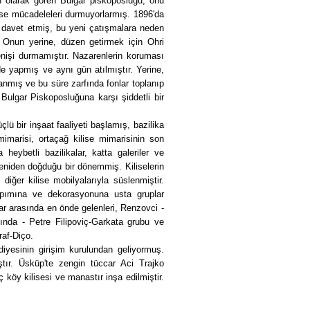
n olarak gören Bulgar piskoposluğu, onu
ilise mücadeleleri durmuyorlarmış. 1896'da
 davet etmiş, bu yeni çatışmalara neden
. Onun yerine, düzen getirmek için Ohri
enişi durmamıştır. Nazarenlerin koruması
de yapmış ve aynı gün atılmıştır. Yerine,
atanmış ve bu süre zarfında fonlar toplanıp
 Bulgar Piskoposluğuna karşı şiddetli bir
çlü bir inşaat faaliyeti başlamış, bazilika
 mimarisi, ortaçağ kilise mimarisinin son
 heybetli bazilikalar, katta galeriler ve
eniden doğduğu bir dönemmiş. Kiliselerin
iğer kilise mobilyalarıyla süslenmiştir.
n yapımına ve dekorasyonuna usta gruplar
lar arasında en önde gelenleri, Renzovci -
nda - Petre Filipoviç-Garkata grubu ve
raf-Diço.
ediyesinin girişim kurulundan geliyormuş.
tır. Üsküp'te zengin tüccar Aci Trajko
 köy kilisesi ve manastır inşa edilmiştir.