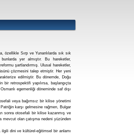
 özellikle Sırp ve Yunanlılarda sık sık
bunlarda yer almıştır. Bu hareketler,
 reformu şartlandırmış. Ulusal hareketler,
atüsünü çözmesini talep etmiştir. Her yeni
arakterize edilmiştir. Bu dönemde, Doğu
n bir retrospektifi yapılırsa, başlangıçta
 Osmanlı egemenliği döneminde saf dışı
sefali veya bağımsız bir kilise yönetimi
 Patriğin karşı gelmesine rağmen, Bulgar
n sonra otosefali bir kilise kazanmış ve
'ta mevcut olan çatışma nedeni yüzünden
lgili dini ve kültürel-eğitimsel bir anlamı