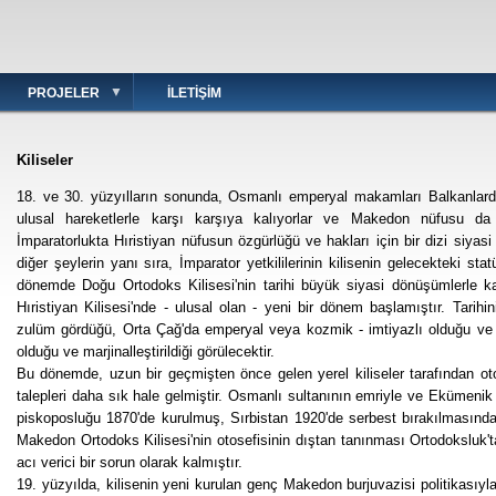
PROJELER
İLETIŞIM
Kiliseler
18. ve 30. yüzyılların sonunda, Osmanlı emperyal makamları Balkanlarda,
ulusal hareketlerle karşı karşıya kalıyorlar ve Makedon nüfusu da 
İmparatorlukta Hıristiyan nüfusun özgürlüğü ve hakları için bir dizi siyasi
diğer şeylerin yanı sıra, İmparator yetkililerinin kilisenin gelecekteki st
dönemde Doğu Ortodoks Kilisesi'nin tarihi büyük siyasi dönüşümlerle k
Hıristiyan Kilisesi'nde - ulusal olan - yeni bir dönem başlamıştır. Tarihini
zulüm gördüğü, Orta Çağ'da emperyal veya kozmik - imtiyazlı olduğu ve
olduğu ve marjinalleştirildiği görülecektir.
Bu dönemde, uzun bir geçmişten önce gelen yerel kiliseler tarafından oto
talepleri daha sık hale gelmiştir. Osmanlı sultanının emriyle ve Ekümenik
piskoposluğu 1870'de kurulmuş, Sırbistan 1920'de serbest bırakılmasında
Makedon Ortodoks Kilisesi'nin otosefisinin dıştan tanınması Ortodoksluk
acı verici bir sorun olarak kalmıştır.
19. yüzyılda, kilisenin yeni kurulan genç Makedon burjuvazisi politikasıyla i