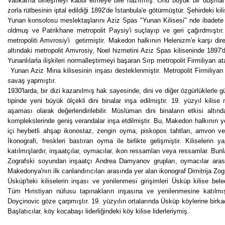
Vatikan'la birleşmeyi kabul etmeye bile hazırmış. Onu büyük bir düşma
zorla rütbesinin iptal edildiği 1892'de İstanbula'e götürmüştür. Şehirdeki k
Yunan konsolosu meslektaşlarını Aziz Spas "Yunan Kilisesi" nde ibadete
oldmuş ve Patrikhane metropolit Paysiy'i suçlayıp ve geri çağırdmıştır
metropoliti Amvrosiy'i getirmiştir. Makedon halkının Helenizm'e karşı dir
altındaki metropolit Amvrosiy, Noel hizmetini Aziz Spas kiliseninde 1897'
Yunanlılarla ilişkileri normalleştirmeyi başaran Sırp metropolit Firmiliyan 
Yunan Aziz Mina kilisesinin inşası desteklenmiştir. Metropolit Firmiliyan
savaş yapmıştır.
1930'larda, bir dizi kazanılmış hak sayesinde, dini ve diğer özgürlüklerle gü
tipinde yeni büyük ölçekli dini binalar inşa edilmiştir. 19. yüzyıl kilise
aşaması olarak değerlendirilebilir. Müslüman dini binaların etkisi altında
komplekslerinde geniş verandalar inşa etdilmiştir. Bu, Makedon halkının y
içi heybetli ahşap ikonostaz, zengin oyma, piskopos tahtları, amvon ve d
İkonografi, freskleri bastıran oyma ile birlikte gelişmiştir. Kiliseleri
katılmışlardır, inşaatçılar, oymacılar, ikon ressamları veya ressamlar. Bun
Zografski soyundan inşaatçı Andrea Damyanov grupları, oymacılar arası
Makedonya'nın ilk canlandırıcıları arasında yer alan ikonograf Dimitrija Zog
Üsküp'teki kiliselerin inşası ve yenilenmesi girişimleri Üsküp kilise bel
Tüm Hıristiyan nüfusu tapınakların inşasına ve yenilenmesine katılmış
Doyçinovic göze çarpmıştır. 19. yüzyılın ortalarında Üsküp köylerine birkaç
Başlatıcılar, köy kocabaşı liderliğindeki köy kilise liderleriymiş.