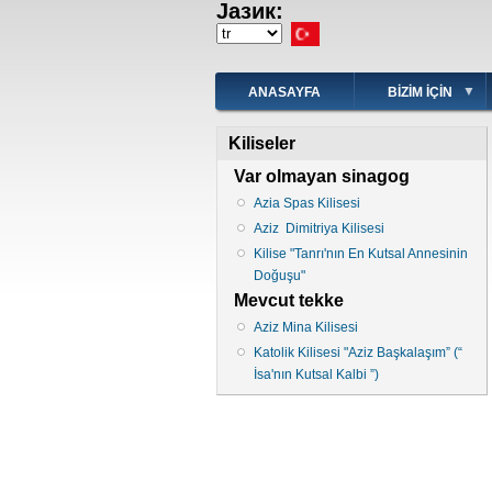
Јазик:
Ana
içeriğe
Select
atla
your
language
ANASAYFA
BIZIM IÇIN
Kiliseler
Var olmayan sinagog
Azia Spas Kilisesi
Aziz Dimitriya Kilisesi
Kilise "Tanrı'nın En Kutsal Annesinin
Doğuşu"
Mevcut tekke
Aziz Mina Kilisesi
Katolik Kilisesi "Aziz Başkalaşım” (“
İsa'nın Kutsal Kalbi ”)