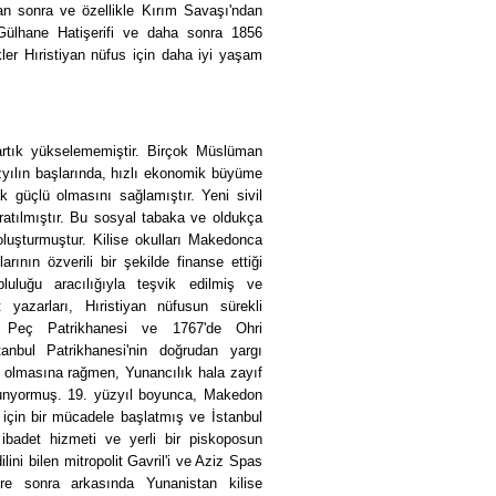
dan sonra ve özellikle Kırım Savaşı'ndan
 Gülhane Hatişerifi ve daha sonra 1856
ler Hıristiyan nüfus için daha iyi yaşam
artık yükselememiştir. Birçok Müslüman
yılın başlarında, hızlı ekonomik büyüme
k güçlü olmasını sağlamıştır. Yeni sivil
atılmıştır. Bu sosyal tabaka ve oldukça
 oluşturmuştur. Kilise okulları Makedonca
rının özverili bir şekilde finanse ettiği
luluğu aracılığıyla teşvik edilmiş ve
yazarları, Hıristiyan nüfusun sürekli
a Peç Patrikhanesi ve 1767'de Ohri
anbul Patrikhanesi'nin doğrudan yargı
i olmasına rağmen, Yunancılık hala zayıf
ulunyormuş. 19. yüzyıl boyunca, Makedon
 için bir mücadele başlatmış ve İstanbul
 ibadet hizmeti ve yerli bir piskoposun
ini bilen mitropolit Gavril'i ve Aziz Spas
üre sonra arkasında Yunanistan kilise