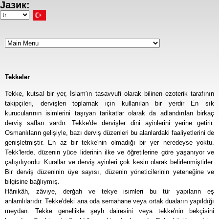
Јазик:
Ana
içeriğe
Select
atla
your
language
Tekkeler
Tekke, kutsal bir yer, İslam'ın tasavvufi olarak bilinen ezoterik tarafının
takipçileri, dervişleri toplamak için kullanılan bir yerdir En sık
kurucularının isimlerini taşıyan tarikatlar olarak da adlandırılan birkaç
derviş safları vardır. Tekke'de dervişler dini ayinlerini yerine getirir.
Osmanlıların gelişiyle, bazı derviş düzenleri bu alanlardaki faaliyetlerini de
genişletmiştir. En az bir tekke'nin olmadığı bir yer neredeyse yoktu.
Tekk'lerde, düzenin yüce liderinin ilke ve öğretilerine göre yaşanıyor ve
çalışılıyordu. Kurallar ve derviş ayinleri çok kesin olarak belirlenmiştirler.
Bir derviş düzeninin üye sayısı, düzenin yöneticilerinin yeteneğine ve
bilgisine bağlıymış.
Hânikâh, zâviye, derǧah ve tekye isimleri bu tür yapıların eş
anlamlılarıdır. Tekke'deki ana oda semahane veya ortak duaların yapıldığı
meydan. Tekke genellikle şeyh dairesini veya tekke'nin bekçisini