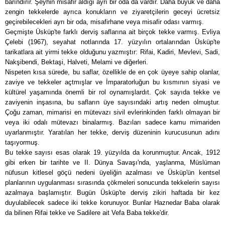
barındırır. Şeyhin misafir aldığı ayrı bir oda da vardır. Daha büyük ve daha
zengin tekkelerde ayrıca konukların ve ziyaretçilerin geceyi ücretsiz
geçirebilecekleri ayrı bir oda, misafirhane veya misafir odası varmış.
Geçmişte Üsküp'te farklı derviş saflarına ait birçok tekke varmış. Evliya
Çelebi (1967), seyahat notlarında 17. yüzyılın ortalarından Üsküp'te
tarikatlara ait yirmi tekke olduğunu yazmıştır: Rifai, Kadiri, Mevlevi, Sadi,
Nakşibendi, Bektaşi, Halveti, Melami ve diğerleri.
Nispeten kısa sürede, bu saflar, özellikle de en çok üyeye sahip olanlar,
zaviye ve tekkeler açtmışlar ve İmparatorluğun bu kısmının siyasi ve
kültürel yaşamında önemli bir rol oynamışlardıt. Çok sayıda tekke ve
zaviyenin inşasına, bu safların üye sayısındaki artış neden olmuştur.
Çoğu zaman, mimarisi en mütevazı sivil evlerinkinden farklı olmayan bir
veya iki odalı mütevazı binalarmış. Bazıları sadece kamu mimariden
uyarlanmıştır. Yaratılan her tekke, derviş düzeninin kurucusunun adını
taşıyormuş.
Bu tekke sayısı esas olarak 19. yüzyılda da korunmuştur. Ancak, 1912
gibi erken bir tarihte ve II. Dünya Savaşı'nda, yaşlanma, Müslüman
nüfusun kitlesel göçü nedeni üyeliğin azalması ve Üsküp'ün kentsel
planlarının uygulanması sırasında çökmeleri sonucunda tekkelerin sayısı
azalmaya başlamıştır. Bugün Üsküp'te derviş zikiri haftada bir kez
duyulabilecek sadece iki tekke korunuyor. Bunlar Haznedar Baba olarak
da bilinen Rifai tekke ve Sadilere ait Vefa Baba tekke'dir.