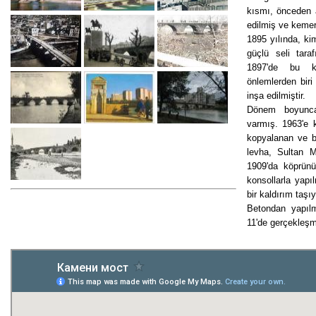
kısmı, önceden 
edilmiş ve kemerl
1895 yılında, ki
güçlü seli tar
1897'de bu kı
önlemlerden biri
inşa edilmiştir.
Dönem boyunca,
varmış. 1963'e 
kopyalanan ve b
levha, Sultan M
1909'da köprünün
konsollarla yapı
bir kaldırım taş
Betondan yapılm
11'de gerçekleşmi