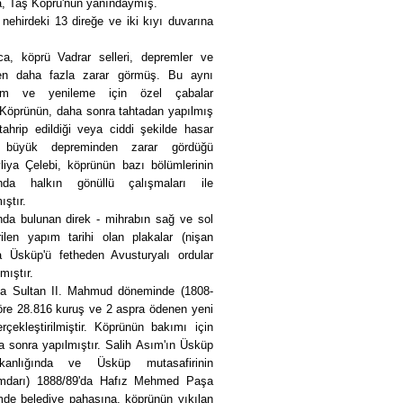
, Taş Köprü'nün yanındaymış.
nehirdeki 13 direğe ve iki kıyı duvarına
ca, köprü Vadrar selleri, depremler ve
den daha fazla zarar görmüş. Bu aynı
ım ve yenileme için özel çabalar
 Köprünün, daha sonra tahtadan yapılmış
ahrip edildiği veya ciddi şekilde hasar
 büyük depreminden zarar gördüğü
vliya Çelebi, köprünün bazı bölümlerinin
ında halkın gönüllü çalışmaları ile
ıştır.
nda bulunan direk - mihrabın sağ ve sol
irilen yapım tarihi olan plakalar (nişan
da Üsküp'ü fetheden Avusturyalı ordular
mıştır.
nda Sultan II. Mahmud döneminde (1808-
göre 28.816 kuruş ve 2 aspra ödenen yeni
çekleştirilmiştir. Köprünün bakımı için
 sonra yapılmıştır. Salih Asım'ın Üsküp
şkanlığında ve Üsküp mutasafirinin
ümdarı) 1888/89'da Hafız Mehmed Paşa
mde belediye pahasına, köprünün yıkılan