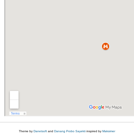
Theme by
Danetsoft
and
Danang Probo Sayekti
inspired by
Maksimer