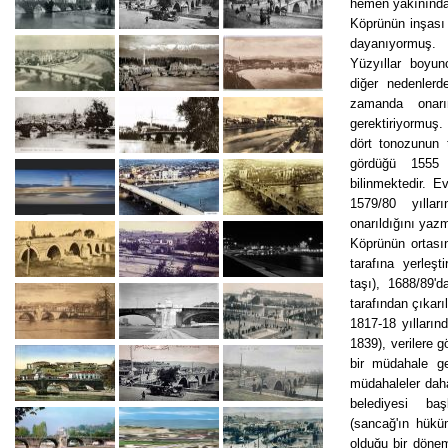
hemen yakınında
Köprünün inşası 
dayanıyormuş.
Yüzyıllar boyun
diğer nedenler
zamanda onar
gerektiriyormuş.
dört tonozunun t
gördüğü 1555
bilinmektedir. E
1579/80 yıllar
onarıldığını yazm
Köprünün ortası
tarafına yerleşt
taşı), 1688/89'
tarafından çıkarıl
1817-18 yılları
1839), verilere 
bir müdahale ger
müdahaleler daha
belediyesi ba
(sancağ'ın hük
olduğu bir döne