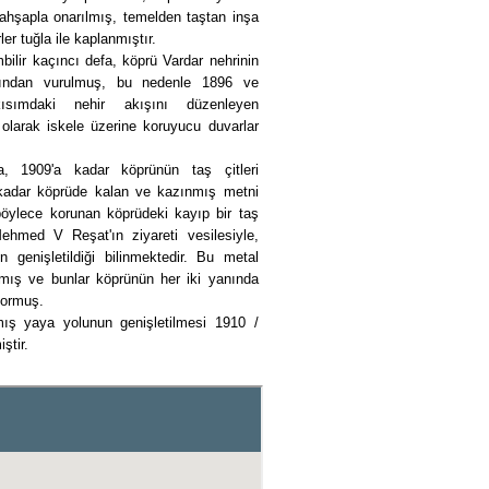
ahşapla onarılmış, temelden taştan inşa
er tuğla ile kaplanmıştır.
mbilir kaçıncı defa, köprü Vardar nehrinin
afından vurulmuş, bu nedenle 1896 ve
sımdaki nehir akışını düzenleyen
 olarak iskele üzerine koruyucu duvarlar
 1909'a kadar köprünün taş çitleri
kadar köprüde kalan ve kazınmış metni
öylece korunan köprüdeki kayıp bir taş
ehmed V Reşat'ın ziyareti vesilesiyle,
 genişletildiği bilinmektedir. Bu metal
lmış ve bunlar köprünün her iki yanında
ıyormuş.
ış yaya yolunun genişletilmesi 1910 /
ştir.