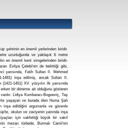
p şehrinin en önemli yerlerinden biridir.
etre uzunluğunda ve yaklaşık 6 metre
ntin en önemli kent simgelerinden biridir.
arı Evliya Çelebi'nin de belirttiği gibi,
inci yarısında, Fatih Sultan II. Mehmed
-1481) inşa edilmiş, ancak Sultan II.
 (1421-1451) XV. yüzyılın ilk yarısında
 erken bir döneme ait olduğunu gösteren
 vardır. Lidiya Kumbaracı-Bogoeviç, Taş
p'te yaşayan ve burada ölen Huma Şah
an inşa edildiğini argumanla ve güvenle
küp'te, okulun ve zaviyenin yanında inşa
htiyaçları için vakfettiği büyük bir vakıf
nin mezarı türbede, Burmalı Camii'nin