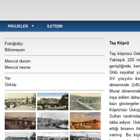
PROJELER
İLETIŞIM
Taş Köprü
Fotoğrafçı
Bilinmeyen
Taş köprüsü Üskü
Yaklaşık 220 m
Mevcut durum
genişliğinde, ke
Mevcut nesne
Ünlü seyahat yaz
Yer
XV. yüzyılın ik
Üsküp
döneminde (1451
Murat döneminde
inşa edilen daha
bazı göstergeler
Köprü'nün Üskü
Sultan tarafınd
iddia ediyor. Üs
ettiği binanın i
varmış. Bu kişi