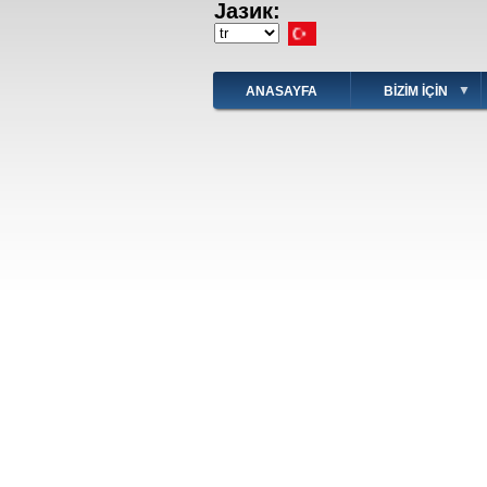
Јазик:
Ana
içeriğe
Select
atla
your
language
ANASAYFA
BIZIM IÇIN