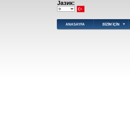
Јазик:
Ana
içeriğe
Select
atla
your
language
ANASAYFA
BIZIM IÇIN