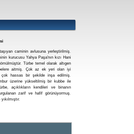
si
aşıyan caminin avlusuna yerleştirilmiş.
nin kurucusu Yahya Paşa'nın kızı Hani
gömülmüştür. Türbe temel olarak altıgen
belere aitmiş. Çok az ek yeri olan iyi
 çok hassas bir şekilde inşa edilmiş.
mbur üzerine yükseltilmiş bir kubbe ile
rbe, açıklıkların kendileri ve binanın
vurgulanan zarif ve hafif görünüyormuş.
yıkılmıştır.