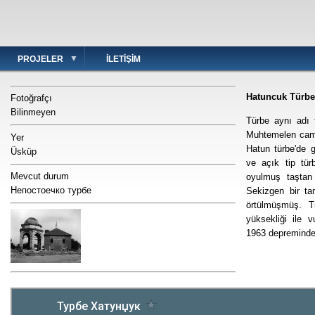
PROJELER
İLETIŞIM
Hatuncuk Türbe
Fotoğrafçı
Bilinmeyen
Türbe aynı adı t
Muhtemelen cami
Yer
Hatun türbe'de 
Üsküp
ve açık tip tür
Mevcut durum
oyulmuş taştan
Непостоечко турбе
Sekizgen bir ta
örtülmüşmüş. Tü
yüksekliği ile 
1963 depreminde 