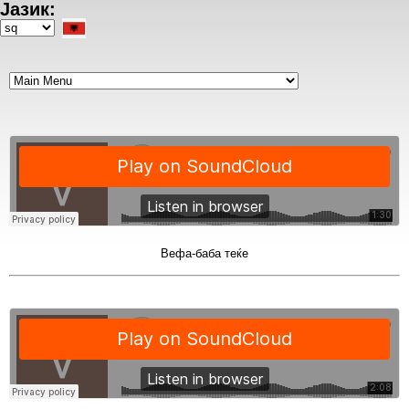
Јазик:
Skip
to
Select
main
your
content
language
Вефа-баба теќе