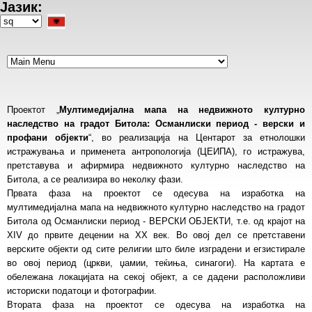
Јазик:
Skip
to
Select
main
your
content
language
Проектот „
Мултимедијална мапа на недвижното културно
наследство на градот Битола: Османлиски период - верски и
профани објекти
“, во реализација на Центарот за етнолошки
истражувања и применета антропологија (ЦЕИПА), го истражува,
претставува и афирмира недвижното културно наследство на
Битола, а се реализира во неколку фази.
Првата фаза на проектот се одесува на изработка на
мултимедијална мапа на недвижното културно наследство на градот
Битола од Османлиски период - ВЕРСКИ ОБЈЕКТИ, т.е. од крајот на
XIV до првите децении на XX век. Во овој дел се претставени
верските објекти од сите религии што биле изградени и егзистирале
во овој период (цркви, џамии, теќиња, синагоги). На картата е
обележана локацијата на секој објект, а се дадени расположливи
историски податоци и фотографии.
Втората фаза на проектот се одесува на изработка на