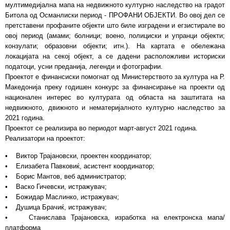
мултимедијална мапа на недвижното културно наследство на градот
Битола од Османлиски период - ПРОФАНИ ОБЈЕКТИ. Во овој дел се
претставени профаните објекти што биле изградени и егзистирале во
овој период (амами; болници; воено, полициски и упранци објекти;
конзулати; образовни објекти; итн.). На картата е обележана
локацијата на секој објект, а се дадени расположливи историски
податоци, усни преданија, легенди и фотографии.
Проектот е финансиски помогнат од Министерството за култура на Р.
Македонија преку годишен конкурс за финансирање на проекти од
национален интерес во културата од областа на заштитата на
недвижното, движното и нематеријалното културно наследство за
2021 година.
Проектот се реализира во периодот март-август 2021 година.
Реализатори на проектот:
• Виктор Трајановски, проектен координатор;
• Елизабета Павковиќ, асистент координатор;
• Борис Мантов, веб администратор;
• Васко Гичевски, истражувач;
• Божидар Маслинко, истражувач;
• Душица Брачиќ, истражувач;
• Станислава Трајановска, изработка на електронска мапа/
платформа