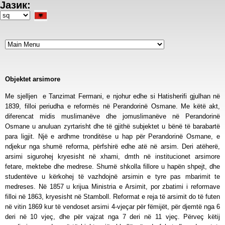
Јазик:
Skip
to
Select
main
your
content
language
Objektet arsimore
Me sjelljen e Tanzimat Fermani, e njohur edhe si Hatisherifi gjulhan në
1839, filloi periudha e reformës në Perandorinë Osmane. Me këtë akt,
diferencat midis muslimanëve dhe jomuslimanëve në Perandorinë
Osmane u anuluan zyrtarisht dhe të gjithë subjektet u bënë të barabartë
para ligjit. Një e ardhme tronditëse u hap për Perandorinë Osmane, e
ndjekur nga shumë reforma, përfshirë edhe atë në arsim. Deri atëherë,
arsimi sigurohej kryesisht në xhami, dmth në institucionet arsimore
fetare, mektebe dhe medrese. Shumë shkolla fillore u hapën shpejt, dhe
studentëve u kërkohej të vazhdojnë arsimin e tyre pas mbarimit te
medreses. Në 1857 u krijua Ministria e Arsimit, por zbatimi i reformave
filloi në 1863, kryesisht në Stamboll. Reformat e reja të arsimit do të futen
në vitin 1869 kur të vendoset arsimi 4-vjeçar për fëmijët, për djemtë nga 6
deri në 10 vjeç, dhe për vajzat nga 7 deri në 11 vjeç. Përveç këtij