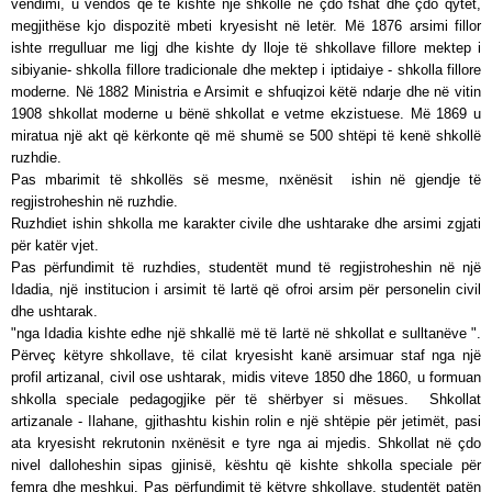
vendimi, u vendos që të kishte një shkollë në çdo fshat dhe çdo qytet,
megjithëse kjo dispozitë mbeti kryesisht në letër. Më 1876 arsimi fillor
ishte rregulluar me ligj dhe kishte dy lloje të shkollave fillore mektep i
sibiyanie- shkolla fillore tradicionale dhe mektep i iptidaiye - shkolla fillore
moderne. Në 1882 Ministria e Arsimit e shfuqizoi këtë ndarje dhe në vitin
1908 shkollat moderne u bënë shkollat e vetme ekzistuese. Më 1869 u
miratua një akt që kërkonte që më shumë se 500 shtëpi të kenë shkollë
ruzhdie.
Pas mbarimit të shkollës së mesme, nxënësit ishin në gjendje të
regjistroheshin në ruzhdie.
Ruzhdiet ishin shkolla me karakter civile dhe ushtarake dhe arsimi zgjati
për katër vjet.
Pas përfundimit të ruzhdies, studentët mund të regjistroheshin në një
Idadia, një institucion i arsimit të lartë që ofroi arsim për personelin civil
dhe ushtarak.
"nga Idadia kishte edhe një shkallë më të lartë në shkollat e sulltanëve ".
Përveç këtyre shkollave, të cilat kryesisht kanë arsimuar staf nga një
profil artizanal, civil ose ushtarak, midis viteve 1850 dhe 1860, u formuan
shkolla speciale pedagogjike për të shërbyer si mësues. Shkollat
artizanale - Ilahane, gjithashtu kishin rolin e një shtëpie për jetimët, pasi
ata kryesisht rekrutonin nxënësit e tyre nga ai mjedis. Shkollat në çdo
nivel dalloheshin sipas gjinisë, kështu që kishte shkolla speciale për
femra dhe meshkuj. Pas përfundimit të këtyre shkollave, studentët patën