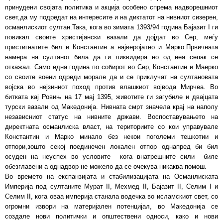
принудени својата политика и акција особено спрема надворешниот
свет,да му подредат на интересите и на диктатот на нивниот сизерен,
османлискиот султан.Така, кога во зимата 1393/94 година Бајазит I ги
повикал своите христијански вазали да дојдат во Сер, меѓу
пристигнатите бил и Константин а најверојатно и Марко.Првичната
намера на султанот била да ги ликвидира но од неа сепак се
откажал. Само една година по собирот во Сер, Константин и Маерко
со своите воени одреди морале да и се приклучат на султановата
војска во нејзиниот поход против влашкиот војвода Мирчеа. Во
битката кај Ровињ на 17 мај 1395, животите ги загубиле и двајцата
турски вазали од Македонија. Нивната смрт значела крај на наполу
независниот статус на нивните држави. Воспоставувањето на
директната османлиска власт, на териториите со кои управувале
Константин и Марко минало без некои поголеми тешкотии и
отпори,зошто секој поединечен локален отпор однапред би бил
осуден на неуспех во условите кога внатрешните сили биле
обезглавени а однадвор не можело да се очекува никаква помош.
Во времето на експанзијата и стабилизацијата на Османлиската
Империја под султаните Мурат II, Мехмед II, Бајазит II, Селим I и
Селим II, кога оваа империја станала водечка во исламскиот свет, со
огромни извори на материјален потенцијал, во Македонија се
создале нови политички и општествени односи, како и нови