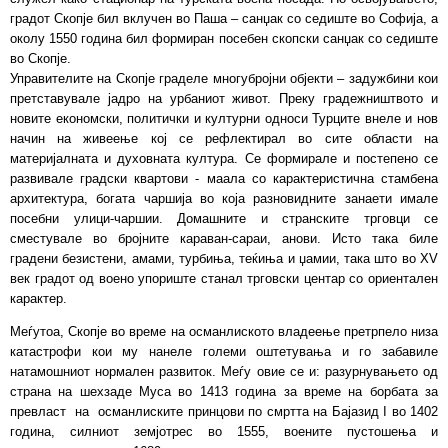
градот Скопје бил вклучен во Паша – санџак со седиште во Софија, а
околу 1550 година бил формиран посебен скопски санџак со седиште
во Скопје.
Управителите на Скопје граделе многубројни објекти – задужбини кои
претставувале јадро на урбаниот живот. Преку градежништвото и
новите економски, политички и културни односи Турците внеле и нов
начин на живеење кој се рефлектирал во сите области на
материјалната и духовната култура. Се формирале и постепено се
развивале градски квартови - маала со карактеристична стамбена
архитектура, богата чаршија во која разновидните занаети имале
посебни улици-чаршии. Домашните и странските трговци се
сместувале во бројните караван-сараи, анови. Исто така биле
градени безистени, амами, турбиња, теќиња и џамии, така што во XV
век градот од воено упориште станал трговски центар со ориентален
карактер.
Меѓутоа, Скопје во време на османлиското владеење претрпело низа
катастрофи кои му нанеле големи оштетувања и го забавиле
натамошниот нормален развиток. Меѓу овие се и: разурнувањето од
страна на шехзаде Муса во 1413 година за време на борбата за
превласт на османлиските принцови по смртта на Бајазид I во 1402
година, силниот земјотрес во 1555, воените пустошења и