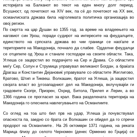
историјата на Балканот во текот на еден многу долг период.
Всушност, од почетокот на XIV век, па сé до почетокот на XX век,
османлиската држава била најголемата политичка организација во
овој регион.
По смртта на цар Душан во 1355 год. за време на владеењето на
наговиот син Урош, поради судирот на интересите на феудалците,
единството на српската држава во чии граници се наоѓале и
териториите на Македонија, почнало да слабее. Одделни феудалци
се отцепиле од Урош и станале господари на своите области. Така,
Углеша се зацврстил во подрачјето на Сер и Драма. Со областите
меѓу Сер, Солун и Струмица управувал великанот Богдан, а браќата
Драгаш и Константин Дејановиќ управувале со областите Жеглигово,
Кратово, Штип и Тиквеш. Волкашин, братот на Углеша, ја зацврстил
својата власт во југозападниот дел на Македонија, вклучувајќи ги
градовите Скопје, Призрен, Охрид, Битола, Прилеп и Лерин, а во
1366 година се прогласил за крал. Вака разделената територија на
Македонија го олеснила навлегувањето на Османлиите.
Со оглед на тоа што бил прв на удар, Углеша ја почувствувал
опасноста па, заедно со брата си Волкашин се обидел да го спречи
продорот на Османлиите.. На 26 октомври 1371 година, на реката
Марица близу до селото Черномен (денес Орменио во Грција) се