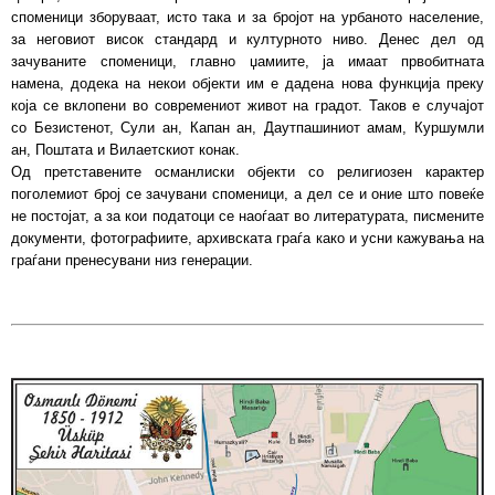
споменици зборуваат, исто така и за бројот на урбаното население,
за неговиот висок стандард и културното ниво. Денес дел од
зачуваните споменици, главно џамиите, ја имаат првобитната
намена, додека на некои објекти им е дадена нова функција преку
која се вклопени во современиот живот на градот. Таков е случајот
со Безистенот, Сули ан, Капан ан, Даутпашиниот амам, Куршумли
ан, Поштата и Вилаетскиот конак.
Од претставените османлиски објекти со религиозен карактер
поголемиот број се зачувани споменици, а дел се и оние што повеќе
не постојат, а за кои податоци се наоѓаат во литературата, писмените
документи, фотографиите, архивската граѓа како и усни кажувања на
граѓани пренесувани низ генерации.