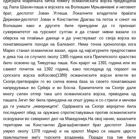
одиграла Маричката битка помеѓу османлиската војска предводена
од Лала Шахин-паша и војската на Волкашин Мрњавчевиќ и неговиот
брат, деспотот Јован Углеша. Локалните владетели браќата
Дејанови-деспотот Јован и Константин Драгаш па потоа и синот на
Волкашин како и другите биле принудени да го признаат
суверенитетот на турскиот султан и да станат нивни вазали со
обврска на плаќање даноци и да учествуваат со своја војска во
понатамошните походи на Балканот. Нема точна хронологија кога
Марко станал османлиски вазал, една од најсигурните предпоставки
е дека тоа се случило околу 1385 година кога Прилепското кралство
било освоено од Тимурташ паша. Кон крајот на 1391 година или во
самиот почеток на 1392 година, како последица од поразот на
српската војска воКосово(1389) османлиските војски влегле во
Скопје,претворајќи го во силна воена база за своето понатамошно
напредување во Србија и во Босна. Бранителите на Скопје дале
многу силен отпор така што османлиската војска, преводена од
пашата Јигит бег била принудена на општ јуриш и со стрели и мечови
да ги уништи „неверниците“. Одбраната на Скопје веројатно била
последниот обид за оружано спротиставување против османлиските
освојувачи во северниот дел на Македонија.На овој начин, вазалните
територии на Константин Драгаш(неговиот брат деспотот Јован
умрел околу 1378 година) и на кралот Марко се нашле цврсто
приклештени меѓу турските владенија. Поради тоа тие биле