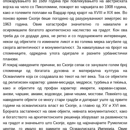
опожарувањето во 1689 година при повлекувањето на австриската
војска на чело со Пиколомини, пожарот во чаршијата во 1908 година,
како и големите поплави на Вардар пред крајот на XVIII и XIX век. Во
поново време Скопје беше погодено од разурнувачкиот земјотрес во
1963 година. Овие катастрофи значително го намалиле и
осиромашиле богатото архитектонско наслество на градот. Кон ова
треба да се додаде дека, не ретко и со подоцнежните интервенции,
некои од објектите го измениле ликот и во голема мерка загубиле од
својата автентичност и монументалност. За намалување на бројот на
спомениците, одредена улога одиграле и разните урбанистички
планови.
И покрај наведените причини, во Скопје сепак се зачувале голем број
споменици од богатата духовна и материјална култура на
Османлиите која се создавала во текот на пет века. Тоа се објектите
од религиозен карактер: џамии-месџиди, медреси, турбиња и теќиња,
како и објектите од профан карактер: имарети, караван-сарааи,
анови, чаршии, амами, водоводи, јавни чешми, мостови. Повеќето од
наведените објекти се многу стари градби и датираат уште од првите
години на османлиската власт во Скопје, а главно од XV и XVI век.
Бројната застапеност на овие објекти, нивната монументалност, како
и богатството на архитектонските решенија зборуваат за развиеноста
на градот и значењето што Скопје, еден од најзначајните Румелиски
центри, го имало во рамките на Османлиската Империја. Овие