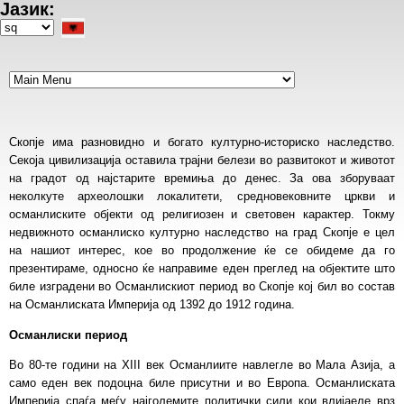
Јазик:
Skip
to
Select
main
your
content
language
Скопје има разновидно и богато културно-историско наследство.
Секоја цивилизација оставила трајни белези во развитокот и животот
на градот од најстарите времиња до денес. За ова зборуваат
неколкуте археолошки локалитети, средновековните цркви и
османлиските објекти од религиозен и световен карактер. Токму
недвижното османлиско културно наследство на град Скопје е цел
на нашиот интерес, кое во продолжение ќе се обидеме да го
презентираме, односно ќе направиме еден преглед на објектите што
биле изградени во Османлискиот период во Скопје кој бил во состав
на Османлиската Империја од 1392 до 1912 година.
Османлиски период
Во 80-те години на XIII век Османлиите навлегле во Мала Азија, а
само еден век подоцна биле присутни и во Европа. Османлиската
Империја спаѓа меѓу најголемите политички сили кои влијаеле врз