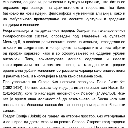
економски, социјални, религиозни и културни прилики, што битно се
одразило врз развојот на архитектонското творештво. Тоа било
базирано на нови идејни, филозофски и уметнички влијанија, како и
на меѓусебното преплетување со месните културни и градежни
традиции и иновации.
Реорганизацијата на државниот поредок базиран на таканаречениот
тимаро-спахиски систем, спроведен под владеење на султанот
Мехмед II, а особено религиозните норми на исламот, неразделно се
вткаени во содржините и концепциите на сакралните и низа објекти
од профан карактер, како и во оформувањето на одделни урбани
ансамбли. Така, архитектурата добила содржини и белези
карактеристични за исламскиот свет, а македонските градови
ориентални урбани концепции со развиена чаршија како општествена
и работна зона, и многубројни маала како стамбена зона.
Прв управител на Скопје бил неговиот освојувач Паша Јигит–бег
(1392-1414). По него истата функција ја имал неговиот син Исхак-бег
(1414-1439), кого го наследил неговиот син Иса-бег (1439-1463). Иса-
бег ја вршел оваа должност сѐ до заземањето на Босна кога бил
назначен за босански санџак-бег во новоорганизираниот босански
санџак.
Градот Скопје (Uskub) се градел на отворен простор, без утврдувања
и се ширел од двете страни на реката Серава. Стариот град-тврдина
служел како стационар на турската воена посада. По освојувањето,