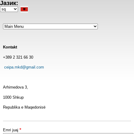
Јазик:
Skip
to
Select
main
your
content
language
Kontakt
+389 2 321 66 30
ceipa.mkd@gmail.com
Arhimedova 3,
1000 Shkup
Republika e Maqedonisë
Emri juaj