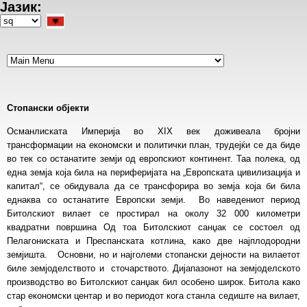
Јазик:
Skip
to
Select
main
your
content
language
Стопански објекти
Османлиската Империја во XIX век доживеала бројни
трансформации на економски и политички план, трудејќи се да биде
во тек со останатите земји од европскиот континент. Таа полека, од
една земја која била на периферијата на „Европската цивилизација и
капитал“, се обидувала да се трансфорира во земја која би била
еднаква со останатите Европски земји. Во наведениот период
Битолскиот вилает се простирал на околу 32 000 километри
квадратни површина Од тоа Битолскиот санџак се состоел од
Пелагониската и Преспанската котлина, како две најплодородни
земјишта. Основни, но и најголеми стопански дејности на вилаетот
биле земјоделството и сточарството. Дијапазонот на земјоделското
производство во Битолскиот санџак бил особено широк. Битола како
стар економски центар и во периодот кога станла седиште на вилает,