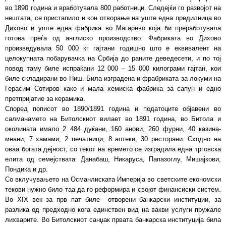
во 1890 година и вработувала 800 работници. Следејќи го развојот на
нештата, се пристапило и кон отворање на уште една предилница во
Дихово и уште една фабрика во Магарево која би преработувала
готова преѓа од англиско производство. Фабриката во Дихово
произведувала 50 000 кг гајтани годишно што е еквивалент на
целокупната побарувачка на Србија до раните деведесети, и по тој
повод таму биле испраќани 12 000 – 15 000 килограми гајтан, кои
биле складирани во Ниш. Била изградена и фрабриката за локуми на
Герасим Сотиров како и мала хемиска фабрика за сапун и едно
претпријатие за керамика.
Според пописот во 1890/1891 година и податоците објавени во
салманамето на Битолскиот вилает во 1891 година, во Битола и
околината имало 2 484 дуќани, 160 анови, 260 фурни, 40 казина-
меани, 7 хамами, 2 печатници, 8 аптеки, 30 ресторани. Сходно на
оваа богата дејност, со текот на времето се изградила една трговска
елита од семејствата: Данабаш, Никаруса, Папазоглу, Мишајкови,
Пондика и др.
Со вклучувањето на Османлиската Империја во светските економски
текови нужно било таа да го реформира и својот финансиски систем.
Во XIX век за прв пат биле отворени банкарски институции, за
разлика од предходно кога единствен вид на вакви услуги пружале
лихварите. Во Битолскиот санџак првата банкарска институција била