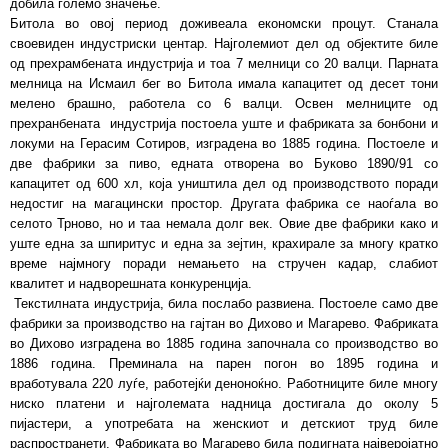
добила големо значење.
Битола во овој период доживеала економски процут. Станала
своевиден индустриски центар. Најголемиот дел од објектите биле
од прехрамбената индустрија и тоа 7 мелници со 20 валци. Парната
мелница на Исмаил бег во Битола имала капацитет од десет тони
мелено брашно, работела со 6 валци. Освен мелниците од
прехранбената индустрија постоела уште и фабриката за бонбони и
локуми на Герасим Сотиров, изградена во 1885 година. Постоеле и
две фабрики за пиво, едната отворена во Буково 1890/91 со
капацитет од 600 хл, која уништила дел од производството поради
недостиг на магацински простор. Другата фабрика се наоѓала во
селото Трново, но и таа немала долг век. Овие две фабрики како и
уште една за шпиритус и една за зејтин, крахирале за многу кратко
време најмногу поради немањето на стручен кадар, слабиот
квалитет и надворешната конкуренција.
Текстилната индустрија, била послабо развиена. Постоеле само две
фабрики за производство на гајтан во Дихово и Магарево. Фабриката
во Дихово изградена во 1885 година започнала со производство во
1886 година. Преминала на парен погон во 1895 година и
вработувала 220 луѓе, работејќи деноноќно. Работниците биле многу
ниско платени и најголемата надница достигала до околу 5
пијастери, а употребата на женскиот и детскиот труд биле
распространети. Фабриката во Магарево била подигната најверојатно