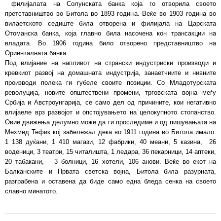
филијалата на Солунската банка која го отворила своето
претставништво во Битола во 1893 година. Веќе во 1903 година во
вилаетското седиште била отворена и филијала на Царската
Отоманска банка, која главно била насочена кон трансакции на
владата. Во 1906 година било отворено представништво на
Ориенталната банка.
Под влијание на напливот на странски индустриски производи и
кревкиот развој на домашната индустрија, занаетчиите и нивните
производи полека ги губеле своите позиции. Со Младотурската
револуција, новите општествени промени, трговската војна меѓу
Србија и Австроунгарија, се само дел од причините, кои негативно
влијаеле врз развојот и опстојувањето на целокупното стопанство.
Овие движења делумно може да ги проследиме и од пишувањата на
Мехмед Тефик кој забележал дека во 1911 година во Битола имало:
1 138 дуќани, 1 410 магази, 12 фабрики, 40 меани, 5 казина, 26
воденици, 3 театри, 15 читалишта, 1 ледара, 36 пекарници, 14 аптеки,
20 табакани, 3 болници, 16 хотели, 106 анови. Веќе во екот на
Балканските и Првата светска војна, Битола била разурната,
разграбена и оставена да биде само една бледа сенка на своето
славно минатото.