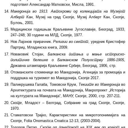
подготвил Александар Матковски, Мисла, 1991.
Македонија во 1913. Автохроми од колекцијата на Музејот
Алберт Кан
, Музеј на град Скопје, Музеј Алберт Кан, Скопје,
Булоњ, 2001.
Медицински годишњак Краљевине Југославије, Београд, 1933,
247–248; 30 години на МЛД, Скопје, 1977.
Нов Лајонов прирачник.
Религии во светот
, уредник Кристофер
Партриџ, Младинска книга, 2009.
Новаковиќ Стојан,
Балканска питања и мање историско-
политичке белешке о Балканском Полуострву 1886-1905
,
Државна штампарија Краљевине Србије, Београд, 1906, стр.
Отоманските споменици во Македонија, Агенција за промоција и
поддршка на туризмот во Македонија, Скопје 2017.
Паликрушева Галаба, Томовски Крум,
Текиите во Македонија
во
Архитектурата на почвата на Македонија, Макропроект „Историја
на културата на Македонија“, МАНУ, Скопје, 2000, стр. 207-211.
Скопје
, Младост – Белград, Собрание на град Скопје, Скопје,
1970.
Стаматовски Трајко, Карактеристики на микротопонимијата на
Скопје, Folia Onomastica Croatica 12-13, (2003-2004).
Тодоров Петар,
Скопје од почетокот на XIX век до крајот на