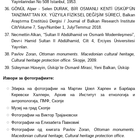
Yayinlarindan No 508 Istanbul, 1953.
GÖNÜL Alper - Selen DURAK, BİR OSMANLI KENTİ ÜSKÜP’ÜN
TANZİMAT’TAN XX. YÜZYILA FİZİKSEL DEĞİŞİM SÜRECİ, Balkan
Araştırma Enstitüsü Dergisi / Journal of Balkan Research Institute
Cilt/Volume 7, Sayı/Number 1, July/Temmuz 2018.
Necmettin Alkan, “Sultan II Abdülhamid ve Osmanlı Modernleşmesi”,
Devr-i Hamid Sultan II Abdülhamid, Cilt 4, Erciyes Üniversitesi
Yayınları.
Pavlov Zoran,
Ottoman monuments. Macedonian cultural heritage,
Cultural heritage protection office
. Skopje, 2009.
Süleyman Hüseyin,
Üsküp`te Osmanli Mirasi
, Yeni Balkan, Üsküp
Извори за фотографиите:
Збирка на фотографии на Мартин Џоел Харпен и Барбара
Керевски Халперн, Архив на Институт за етнологија и
антропологија, ПМФ, Скопје
Музеј на град Скопје
Фотографии на Виктор Трајановски
Фотографии на Елизабета Павковиќ
Фотографии од книгата Pavlov Zoran,
Ottoman monuments.
Macedonian cultural heritage, Cultural heritage protection office
.