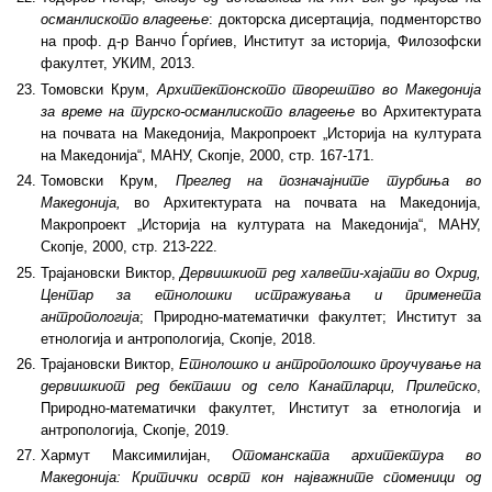
османлиското владеење
: докторска дисертација, подменторство
на проф. д-р Ванчо Ѓорѓиев, Институт за историја, Филозофски
факултет, УКИМ, 2013.
Томовски Крум,
Архитектонското творештво во Македонија
за време на турско-османлиското владеење
во Архитектурата
на почвата на Македонија, Макропроект „Историја на културата
на Македонија“, МАНУ, Скопје, 2000, стр. 167-171.
Томовски Крум,
Преглед на позначајните турбиња во
Македонија,
во Архитектурата на почвата на Македонија,
Макропроект „Историја на културата на Македонија“, МАНУ,
Скопје, 2000, стр. 213-222.
Трајановски Виктор,
Дервишкиот ред халвети-хајати во Охрид,
Центар за етнолошки истражувања и применета
антропологија
; Природно-математички факултет; Институт за
етнологија и антропологија, Скопје, 2018.
Трајановски Виктор,
Етнолошко и антрополошко проучување на
дервишкиот ред бекташи од село Канатларци, Прилепско
,
Природно-математички факултет, Институт за етнологија и
антропологија, Скопје, 2019.
Хармут Максимилијан,
Отоманската архитектура во
Македонија: Критички осврт кон најважните споменици од