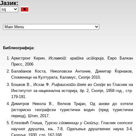
Јазик:
Skip
to
Select
main
your
content
language
Библиографија:
Армстронг Керин,
Исламот: кратка историја
, Евро Балкан
Пресс, 2006
Балабанов Коста, Николовски Антоние, Димитар Ќорнаков,
Споменици на Културата, Каламус, Скопје 2010.
Бошков В., Исхак Ф.
Рифаиското теќе во Скопје
во Гласник на
Институтот за национална историја, бр. 2, Скопје, 1958 год., стр.
179-191.
Димитров Никола В., Велков Трајан, Од анови до хотели
(историско географски туристички водич (пред туристички
период), Штип, 2017.
Елезовић Глиша,
Турски споменици у Скопљу
, Гласник скопског
научног друштва, књ. 7-8, Одељење друштвених наука 3-4,
Скопље, 1930, стр. 167-168.