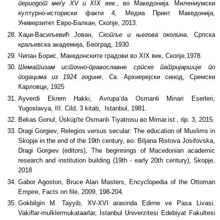
периодот меѓу XV и XIX век.
, во Македонија. Милениумски
културно-историски факти 4, Медиа Принт Македонија,
Универзитет Евро-Балкан, Скопје, 2013.
Хаџи-Васиљевић Јован,
Скопље и његова околина
, Српска
краљевска академија, Београд, 1930.
Чипан Борис, Македонските градови во XIX век, Скопје,1978.
Шематизам источно-православне српске патријаршије по
подацима из 1924 године
, Св. Архиерејски синод, Сремски
Карловци, 1925
Ayverdi Ekrem Hakki, Avrupa’da Osmanli Minari Eserleri,
Yugoslavya, III. Cild, 3 kitab, Istanbul, 1981.
Bekas Gonul, Üsküp'te Osmanlı Tiyatrosu во Mimar.ist., бр. 3, 2015.
Dragi Gorgiev, Relegios versus secular: The education of Muslims in
Skopje in the end of the 19th century, во: Biljana Ristova Josifovska,
Dragi Gorgiev (editors), The beginnings of Macedonian academic
research and institution building (19th - early 20th century), Skopje,
2018
Gabor Agoston, Bruce Alan Masters, Encyclopedia of the Ottoman
Empire, Facts on file, 2009, 198-204.
Gokbilgin M. Tayyib, XV-XVI arasinda Edirne ve Pasa Livasi.
Vakiflar-mulklermukataarlar, İstanbul Univerzitesi Edebiyat Fakultesi