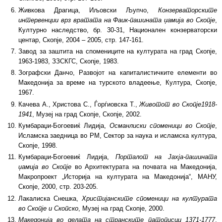
Живкова Драгица, Иљовски Љупчо,
Конзерваторските
интервенции врз вратата на Фаик-пашината џамија во Скопје
,
Културно наследство, бр. 30-31, Национален конзерваторски
центар, Скопје, 2004 – 2005, стр. 147-161.
Завод за заштита на спомениците на културата на град Скопје,
1963-1983, ЗЗСКГС, Скопје, 1983.
Зографски Данчо, Развојот на капиталистичките елементи во
Македонија за време на турското владеење, Култура, Скопје,
1967.
Качева А., Христова С., Ѓорѓиовска Т.,
Животот во Скопје1918-
1941
, Музеј на град Скопје, Скопје, 2002.
Кумбараџи-Богоевиќ Лидија,
Османлиски споменици во Скопје
,
Исламска заедница во РМ, Сектор за наука и исламска култура,
Скопје, 1998.
Кумбараџи-Богоевиќ Лидија,
Порталот на Јахја-пашината
џамија во Скопје
во Архитектурата на почвата на Македонија,
Макропроект „Историја на културата на Македонија“, МАНУ,
Скопје, 2000, стр. 203-205.
Лакалиска Снешка,
Христијанските споменици на културата
во Скопје и Скопско
, Музеј на град Скопје, 2000.
Македонија во делата на странските патописци 1371-1777
,