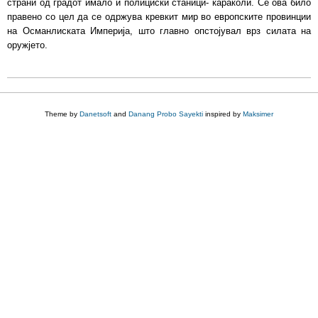
страни од градот имало и полициски станици- караколи. Сè ова било
правено со цел да се одржува кревкит мир во европските провинции
на Османлиската Империја, што главно опстојувал врз силата на
оружјето.
Theme by
Danetsoft
and
Danang Probo Sayekti
inspired by
Maksimer