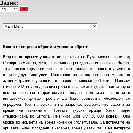
Јазик:
Skip
to
Select
main
your
content
language
Воено полициски објекти и управни објекти
Веднаш по преместувањето на центарот на Румелискиот ејалет од
Софија во Битола, Битола започнала рапидно да се развива. Имено,
тогаш се изградиле вилаетскиот конак, касарните, военото училиште
и низа други инстуции. Постепено се изградила цела мрежа на
административно-управни и воено-полициски објекти. Поинаку
кажано, XIX век гледано низ призмата на архитектурата, претставува
век на профаната архитектура. Воедно ејалетскиот, а потоа и
вилаетскиот центар требало да биде соодветно обезбеден со
определен број на војска и полиција. Со реформските зафати за
време на танзиматот, Третата турска армија била трајно
стационирана во Битола. Нејзиниот број бил 30 000 војници. Ова
бројка во моменти на воени кризи се зголемувала. За потребите на
армијата биле изградени и касарни, воени училишта, а на четирите