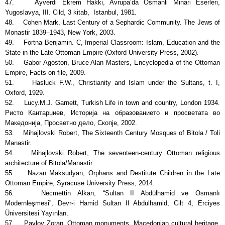
47. Ayverdi Ekrem Hakki, Avrupa’da Osmanli Minari Eserleri,
Yugoslavya, III. Cild, 3 kitab, Istanbul, 1981.
48. Cohen Mark, Last Century of a Sephardic Community. The Jews of
Monastir 1839–1943, New York, 2003.
49. Fortna Benjamin. C, Imperial Classroom: Islam, Education and the
State in the Late Ottoman Empire (Oxford University Press, 2002).
50. Gabor Agoston, Bruce Alan Masters, Encyclopedia of the Ottoman
Empire, Facts on file, 2009.
51. Hasluck F.W., Christianity and Islam under the Sultans, t. I,
Oxford, 1929.
52. Lucy.M.J. Garnett, Turkish Life in town and country, London 1934.
Ристо Кантарџиев, Историја на образованието и просветата во
Македонија, Просветно дело, Скопје, 2002.
53. Mihajlovski Robert, The Sixteenth Century Mosques of Bitola / Toli
Manastir.
54. Mihajlovski Robert, The seventeen-century Ottoman religious
architecture of Bitola/Manastir.
55. Nazan Maksudyan, Orphans and Destitute Children in the Late
Ottoman Empire, Syracuse University Press, 2014.
56. Necmettin Alkan, “Sultan II Abdülhamid ve Osmanlı
Modernleşmesi”, Devr-i Hamid Sultan II Abdülhamid, Cilt 4, Erciyes
Üniversitesi Yayınları.
57. Pavlov Zoran, Ottoman monuments. Macedonian cultural heritage,