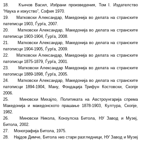
18. Кънчов Васил, Избрани произведения, Том I. Издателство
“Наука и изкуство”, София 1970.
19. Матковски Александар, Македонија во делата на странските
патеписци 1903, Ѓурѓа, 2007.
20. Матковски Александар, Македонија во делата на странските
патеписци 1903-1904, Ѓурѓа, 2008.
21. Матковски Александар, Македонија во делата на странските
патописци 1904-1905, Ѓурѓа, 2009.
22. Матковски Александар, Македонија во делата на странските
патописци 1875-1879, Ѓурѓа, 2001.
23. Матковски Александар Македонија во делата на странските
патописци 1889-1898, Ѓурѓа, 2005.
24. Матковски Александар, Македонија во делата на странските
патописци 1894-1904, Ману, Фондација Трифун Костовски, Скопје
2006.
25. Миновски Михајло, Политиката на Австроунгарија спрема
Македoнија и македонското прашање 1878-1903, Култура, Скопје,
1982.
26. Миновски Никола, Конзулска Битола, НУ Завод и Музеј,
Битола, 2002.
27. Монографија Битола, 1975.
28. Најдов Димче, Битола низ стари разгледници, НУ Завод и Музеј