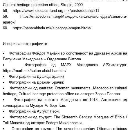
Cultural heritage protection office. Skopje, 2009.
58. https://www.holocaustfund.org.mk/posts/details/211
59. https://macedonism.org/Македонска-Енциклопедија/синагога-
арагон/
60. https://babambitola.mk/sinagoga-aragon-bitola/
Извори за фотографиите:
• Фотографии Фондот Манаки во сопственост на Државен Архив на
Република Македонија – Одделение Битола
• Фотографии од МАРХ Македонска АРХитектура:
https://marh.mk/sultan-abdul-hamid-ii/
• Фотографии на Душица Брачиќ
• Фотографии на Дражан Брачиќ
• Фотографии од книгата: Ottoman monuments. Macedonian cultural
heritage, Cultural heritage protection office на авторот Зоран Павлов
• Фотографии од книгата Македонија во 1913. Автохроми од
колекцијата на Музејот Алберт Кан.
• Фотографии на Аугуст Леон.
• Фотографии од трудот: The Sixteenth Century Mosques of Bitola /
Toli Manastir од авторот Роберт Михајловски.
• Фотографии од трудот: The seventeen-century Ottoman religious