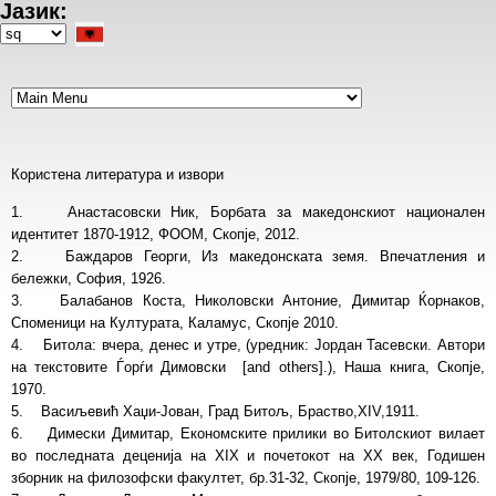
Јазик:
Skip
to
Select
main
your
content
language
Користена литература и извори
1. Анастасовски Ник, Борбата за македонскиот национален
идентитет 1870-1912, ФООМ, Скопје, 2012.
2. Баждаров Георги, Из македонската земя. Впечатления и
бележки, София, 1926.
3. Балабанов Коста, Николовски Антоние, Димитар Ќорнаков,
Споменици на Културата, Каламус, Скопје 2010.
4. Битола: вчера, денес и утре, (уредник: Јордан Тасевски. Автори
на текстовите Ѓорѓи Димовски [and others].), Наша книга, Скопје,
1970.
5. Васиљевић Хаџи-Јован, Град Битољ, Браство,XIV,1911.
6. Димески Димитар, Економските прилики во Битолскиот вилает
во последната деценија на XIX и почетокот на XX век, Годишен
зборник на филозофски факултет, бр.31-32, Скопје, 1979/80, 109-126.