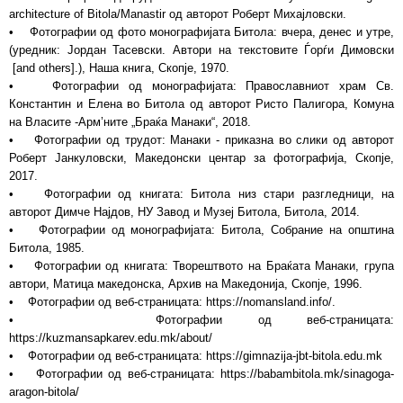
architecture of Bitola/Manastir од авторот Роберт Михајловски.
• Фотографии од фото монографијата Битола: вчера, денес и утре,
(уредник: Јордан Тасевски. Автори на текстовите Ѓорѓи Димовски
[and others].), Наша книга, Скопје, 1970.
• Фотографии од монографијата: Православниот храм Св.
Константин и Елена во Битола од авторот Ристо Палигора, Комуна
на Власите -Арм’ните „Браќа Манаки“, 2018.
• Фотографии од трудот: Манаки - приказна во слики од авторот
Роберт Јанкуловски, Македонски центар за фотографија, Скопје,
2017.
• Фотографии од книгата: Битола низ стари разгледници, на
авторот Димче Најдов, НУ Завод и Музеј Битола, Битола, 2014.
• Фотографии од монографијата: Битола, Собрание на општина
Битола, 1985.
• Фотографии од книгата: Творештвото на Браќата Манаки, група
автори, Матица македонска, Архив на Македонија, Скопје, 1996.
• Фотографии од веб-страницата: https://nomansland.info/.
• Фотографии од веб-страницата:
https://kuzmansapkarev.edu.mk/about/
• Фотографии од веб-страницата: https://gimnazija-jbt-bitola.edu.mk
• Фотографии од веб-страницата: https://babambitola.mk/sinagoga-
aragon-bitola/