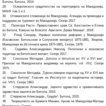
Битола, Битола, 2014.
29. Османлиското градителство на територијата на Македонија,
МАНУ том 1 и 2.
30. Отоманските споменици во Македонија, Агенција за промоција и
поддршка на туризмот во Македонија, Скопје 2017.
31. Палигора Ристо, Православниот храм Св. Константин и Елена
во Битола, Комуна на Власите -Арм’ните „Браќа Манаки“, 2018.
32. Ризај Скендер, Управно политичке реформе у Македонији
(Косовском, Битољском и Солунском вилајету) 1875-1881, Зборник,
Македонија во Источната криза 1875-1881, Скопје, 1978.
33. Скрјабин Александрович Николај, Политички и економски
податоци за Битолскиот вилает, Скопје 2017.
34. Соколоски Методија, „Битола и битолско во XV и XVI век“,
Прилози на Македонската академија на науките, vol. VI/2, Скопје
1975.
35. Соколоски Методија, „Турски изворни податоци од XV и XVI век
за градот Битола“. Гласник на Институтот за национална историја,
vol. VII/1, Скопје 1963.
36. Стерјовски Александар, Јавното здравство и превентивната
здравствна заштита во Битола, 2016.
37. Стерјовски Александар „ Градби“, Битола, 2020.
38. Творештвото на Браќата Манаки, Архив на Македонија-Матица
Македонска, Скопје.