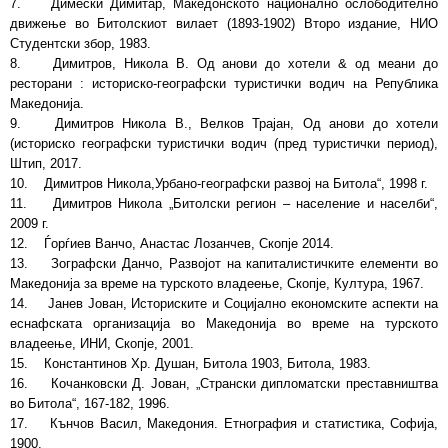
7. Димески Димитар, Македонското национално ослободително
движење во Битолскиот вилает (1893-1902) Второ издание, НИО
Студентски збор, 1983.
8. Димитров, Никола В. Од анови до хотели & од меани до
ресторани : историско-географски туристички водич на Република
Македонија.
9. Димитров Никола В., Велков Трајан, Од анови до хотели
(историско географски туристички водич (пред туристички период),
Штип, 2017.
10. Димитров Никола,Урбано-географски развој на Битола“, 1998 г.
11. Димитров Никола „Битолски регион – население и населби“,
2009 г.
12. Ѓорѓиев Ванчо, Анастас Лозанчев, Скопје 2014.
13. Зографски Данчо, Развојот на капиталистичките елементи во
Македонија за време на турското владеење, Скопје, Култура, 1967.
14. Јанев Јован, Историските и Социјално економските аспекти на
еснафската организација во Македонија во време на турското
владеење, ИНИ, Скопје, 2001.
15. Константинов Хр. Душан, Битола 1903, Битола, 1983.
16. Кочанковски Д. Јован, „Странски дипломатски преставништва
во Битола“, 167-182, 1996.
17. Кънчов Васил, Македония. Етнография и статистика, Софија,
1900.