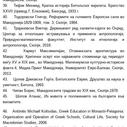
39. Тефик Мехмед, Кратка историја Битољског вијалета. Братство
XXVII (превод Г. Елезовиќ), Београд, 1933 г.
40. Тодоровски Глигор, Реформите на големите Европски сили во
Македонија-1829-1909, том. 3, Скопје, 1984.
41. Трајановски Виктор, Дервишкиот ред халвети-хајати во Охрид,
Центар за етнолошки истражувања и применета антропологија;
Природно-математички факултет; Институт за етнологија и
антропологија, Скопје, 2018.
42. Хармут Максимилијан, Отоманската архитектура во
Македонија: Критички осврт кон најважните споменици од периодот
меѓу XV и XIX век., во Македонија. Милениумски културно-историски
факти 4, Медиа Принт Македонија, Универзитет Евро-Балкан, Скопје,
2013.
43. Цолев Димовски Ѓорѓи, Битолските Евреи, Друштво за наука и
уметност, Битола, 1993.
44. Чипан Борис, Македонските градови во XIX век, Скопје,1978.
45. Шопов Атанас, Из живота и положението на българите във
вилаетите.
46. Antōnēs Michaēl Koltsidas, Greek Education in Monastir-Pelagonia:
Organisation and Operation of Greek Schools, Cultural Life, Society for
Macedonian Studies, 2008.