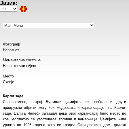
Јазик:
Skip
to
Select
main
your
content
language
Фотограф
Непознат
Моментална состојба
Непостоечки објект
Место
Скопје
Карли заде
Своевремено, покрај Бурмали џамијата се наоѓале и други
придружни објекти меѓу кои медресата и карвансарајот на Карли-
заде. Евлија Челеби запишал дека овој карвансарај било место во
кое бесплатно се угостувале трговци и намерници. Џамијата била
урната во 1925 година кога се градел Офицерскиот дом, додека