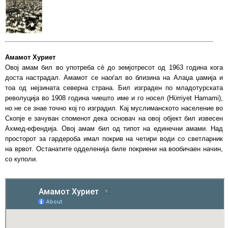
Амамот Хуриет
Овој амам бил во употреба сѐ до земјотресот од 1963 година кога
доста настрадал. Амамот се наоѓал во близина на Алаџа џамија и
тоа од нејзината северна страна. Бил изграден по младотурската
револуција во 1908 година чиешто име и го носел (Hϋrriyet Hamami),
но не се знае точно кој го изградил. Кај муслиманското население во
Скопје е зачуван споменот дека основач на овој објект бил извесен
Ахмед-ефендија. Овој амам бил од типот на единечни амами. Над
просторот за гардероба имал покрив на четири води со светларник
на врвот. Останатите одделенија биле покриени на вообичаен начин,
со куполи.