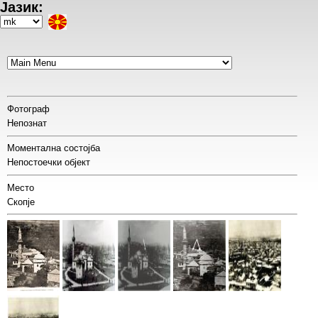
Јазик:
Skip
to
Select
main
your
content
language
Фотограф
Непознат
Моментална состојба
Непостоечки објект
Место
Скопје