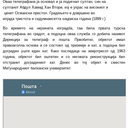
Оваа телеграфана ја основал и ја подигнал султан, син на
султанот Абдул Хамид Хан Втори, кој е украс на високиот и
ценет Османски престол. Градењето е довршено во
илјада тристота и седумнаесетта хиџриска година (1899 г.)
Во времето на нејзината изградба, таа била првата турска
телеграфана во градот, а подоцна оваа служба го добила називот
Дирекција за телеграф и пошта. Првобитно, објектот имал
правоаголна основа и се состоел од приземје и кат, а подоцна бил
дограден уште еден кат. Како последица на земјотресот од 1963
година, објектот бил оштетен и со неговата реконструкција бил
отстранет доградениот кат. Денес во тој објект е сместен
Меѓународниот балкански универзитет.