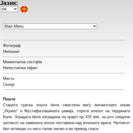
Јазик:
Skip
to
Select
main
your
content
language
Фотограф
Непознат
Моментална состојба
Непостоечки објект
Место
Скопје
Пошта
Старата турска пошта била сместена меѓу вилаетскиот конак
„Уќумат“ и Мустафа-пашината џамија, спроти влезот на тврдината
Кале. Зградата била изградена на крајот од XIX век, за што сведочи
натписот на камената плоча поставена над влезната врата. Натписот
бил испишан со несх-талик писмо и во превод гласи: