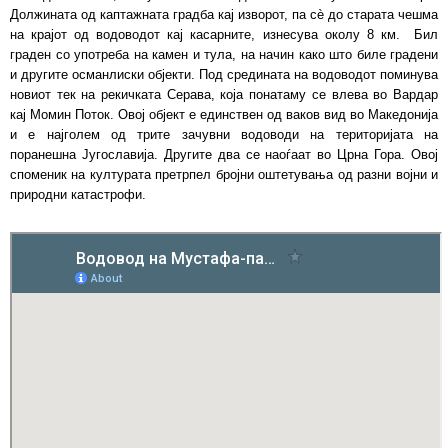
Должината од каптажната градба кај изворот, па сѐ до старата чешма
на крајот од водоводот кај касарните, изнесува околу 8 км. Бил
граден со употреба на камен и тула, на начин како што биле градени
и другите османлиски објекти. Под средината на водоводот поминува
новиот тек на рекичката Серава, која понатаму се влева во Вардар
кај Момин Поток. Овој објект е единствен од ваков вид во Македонија
и е најголем од трите зачувни водоводи на територијата на
поранешна Југославија. Другите два се наоѓаат во Црна Гора. Овој
споменик на културата претрпел бројни оштетувања од разни војни и
природни катастрофи.