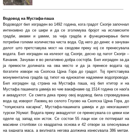
Водовод на Мустафа-паша
Водоводот бил изграден во 1492 година, кога градот Скопје започнал
интензивно да се шири и да се зголемува бројот на исламските
градби, амами и џамии, за чија градба и функционирање биле
потребни големи количества чиста вода. Од него до денес е зачуван
делот што претставува мост на сводови преку кој се пренесувала
водата. Бил изграден на излезот од Скопје, десно од патот Скопје –
Качаник. Зачуван е во релативно добра состојба. Бил изграден за да
ја премости долината на ова место и да ја пренесе водата од
богатите извори на Скопска Црна Гора до градот. Тој претставува
монументална градба од типот на еднокатни надземни водопроводи.
Бил изграден од страна на Мустафа паша, кој бил ктитор и на
Мустафа пашината џамија во чие вакафнаме од 1514 година се наоѓа
и аквадуктот. Се смета дека преку овој водовод била спроведувана
вода од изворот Лаовец во селото Глуово на Скопска Црна Гора, до
"топџиската касарна", Мустафа-пашината џамија и до некогашниот
турски Уќумат. Водата преку аквадуктот се пренесувала со цевки кои
оделе од запад кон исток. Се состои 55 лаци кои се потпираат на
масивни столбови со квадратна основа и 42 отвори за олеснување
на ѕидната маса, а вкупната негова должина изнесувала 386 метри.