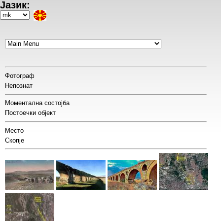
Јазик:
Skip
to
Select
main
your
content
language
Фотограф
Непознат
Моментална состојба
Постоечки објект
Место
Скопје