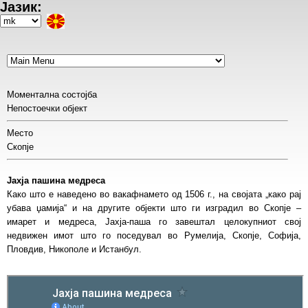
Јазик:
Skip
to
Select
main
your
content
language
Моментална состојба
Непостоечки објект
Место
Скопје
Јахја пашина медреса
Како што е наведено во вакафнамето од 1506 г., на својата „како рај
убава џамија“ и на другите објекти што ги изградил во Скопје –
имарет и медреса, Јахја-паша го завештал целокупниот свој
недвижен имот што го поседувал во Румелија, Скопје, Софија,
Пловдив, Никополе и Истанбул.